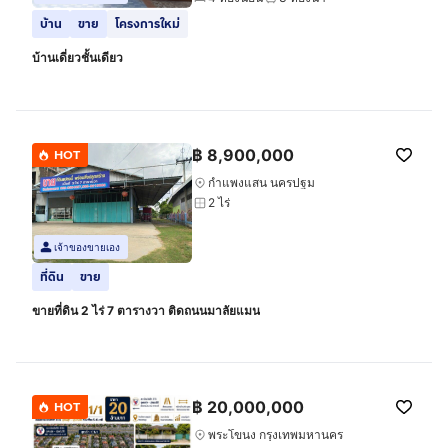
บ้าน
ขาย
โครงการใหม่
บ้านเดี่ยวชั้นเดียว
฿
8,900,000
HOT
กำแพงแสน นครปฐม
2 ไร่
เจ้าของขายเอง
ที่ดิน
ขาย
ขายที่ดิน 2 ไร่ 7 ตารางวา ติดถนนมาลัยแมน
฿
20,000,000
HOT
พระโขนง กรุงเทพมหานคร