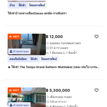
บ้าน
ให้เช่า
โครงการใหม่
ให้เช่าบ้านกลางเมืองClasse เอกมัย–รามอินทรา
฿
12,000
HOT
จอมทอง กรุงเทพมหานคร
31 ตารางเมตร
เจ้าของขายเอง
1 ห้องนอน
1 ห้องน้ำ
คอนโดมิเนียม
ให้เช่า
โครงการใหม่
🔥 ให้เช่า The Tempo Grand Sathorn-Wutthakat (เดอะ เทมโป แกรนด์
สาทร-วุฒากาศ)🔥
฿
5,300,000
HOT
เมืองระยอง ระยอง
125 ตารางวา
เจ้าของขายเอง
4 ห้องนอน
3 ห้องน้ำ