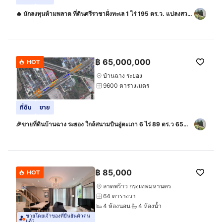
🔥 นักลงทุนห้ามพลาด ที่ดินศรีราชาฝั่งทะเล 1 ไร่ 195 ตร.ว. แปลงสวย
ทำเลศักยภาพ ใกล้สุขุมวิท 🚀
฿
65,000,000
HOT
บ้านฉาง ระยอง
9600 ตารางเมตร
ที่ดิน
ขาย
🎉ขายที่ดินบ้านฉาง ระยอง ใกล้สนามบินอู่ตะเภา 6 ไร่ 89 ตร.ว 65
ล้านบาท
฿
85,000
HOT
ลาดพร้าว กรุงเทพมหานคร
64 ตารางวา
4 ห้องนอน
4 ห้องน้ำ
ขายโดยเจ้าของที่ยืนยันตัวตน
แล้ว