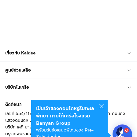
เกี่ยวกับ Kaidee
ศูนย์ช่วยเหลือ
บริษัทในเครือ
ติดต่อเรา
เป็นเจ้าของคอนโดหรูริมทะเล
เลขที่ 554/117 อาคารสกายไนน์ เซ็นเตอร์ ชั้น 22 ถนนอโศก-ดินแดง
พัทยา ภายใต้เครือโรงแรม
แขวงดินแดง เขตดินแดง
Banyan Group
บริษัท เคดี มาร์เก็ตเพลส จำกัด (สำนักงานใหญ่)
พร้อมรับข้อเสนอพิเศษช่วง Pre-
กรุงเทพมหานคร 10400
Sale ก่อนใคร