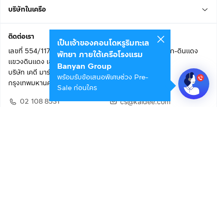
บริษัทในเครือ
ติดต่อเรา
เป็นเจ้าของคอนโดหรูริมทะเล
เลขที่ 554/117 อาคารสกายไนน์ เซ็นเตอร์ ชั้น 22 ถนนอโศก-ดินแดง
พัทยา ภายใต้เครือโรงแรม
แขวงดินแดง เขตดินแดง
Banyan Group
บริษัท เคดี มาร์เก็ตเพลส จำกัด (สำนักงานใหญ่)
พร้อมรับข้อเสนอพิเศษช่วง Pre-
กรุงเทพมหานคร 10400
Sale ก่อนใคร
02 108 8531
cs@kaidee.com
ติดตามเรา
เพื่อประสบการณ์ใช้งานที่ดีขึ้น