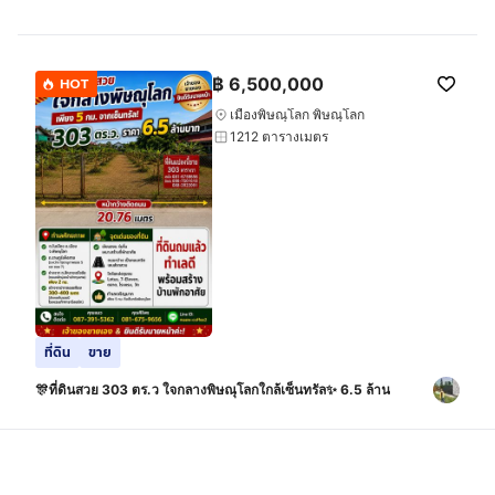
กรุงเทพมหานคร
฿
6,500,000
HOT
เมืองพิษณุโลก พิษณุโลก
1212 ตารางเมตร
ที่ดิน
ขาย
🎊ที่ดินสวย 303 ตร.ว ใจกลางพิษณุโลกใกล้เซ็นทรัล✨ 6.5 ล้าน