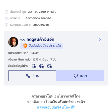
E-brochure-THA.pdf
อัพเดทล่าสุด
30 ก.ค. 2569 14:43 น.
เหมาะทำ โกดัง / ลานจอดรถบรรทุก / คลังสินค้า / ศูนย์
กระจายสินค้า
ตำแหน่ง
เมืองอ่างทอง อ่างทอง
หมายเลขประกาศ
369039745
📍 ทำเลที่ตั้ง
• ติดทางหลวงแผ่นดินหมายเลข 32 (สายเอเชีย)
<< กดดูสินค้าอื่นอีก
• อำเภอไชโย จังหวัดอ่างทอง
ยืนยันด้วยบัตร ปชช. แล้ว
• ห่างนิคมอุตสาหกรรมอ่างทอง ประมาณ 18 กม.
หมายเลขสมาชิก
947411
• ใกล้ ปั๊ม PTT, สถานีตำรวจ, โรงไฟฟ้า B.Grimm
เป็นสมาชิกมาแล้ว
12 ปี 4 เดือน 17 วัน
• เดินทางสะดวก รถบรรทุกเข้า–ออกได้
ยืนยันบัญชีผ่าน
📐 รายละเอียดที่ดิน
โทร
แชท
• เนื้อที่ 4 ไร่
• รูปแปลงสวย (หน้ากว้างติดถนนประมาณ 80 เมตร)
• ถนนใหญ่ เข้าออกง่าย
• เหมาะสำหรับกิจการอุตสาหกรรมและโลจิสติกส์
กรุณาอย่าโอนเงินไม่ว่ากรณีใดๆ
หากต้องการโอนเงินหรือมัดจำล่วงหน้า
ตรวจสอบบัญชีคนโกง ที่นี่
🏗️ เหมาะสำหรับ