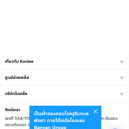
เกี่ยวกับ Kaidee
ศูนย์ช่วยเหลือ
บริษัทในเครือ
ติดต่อเรา
เป็นเจ้าของคอนโดหรูริมทะเล
เลขที่ 554/117 อาคารสกายไนน์ เซ็นเตอร์ ชั้น 22 ถนนอโศก-ดินแดง
พัทยา ภายใต้เครือโรงแรม
แขวงดินแดง เขตดินแดง
Banyan Group