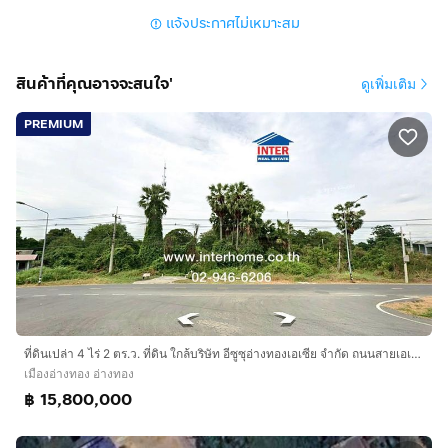
• โกดังเก็บสินค้า
แจ้งประกาศไม่เหมาะสม
• ลานจอดรถสิบล้อ / รถพ่วง
• ศูนย์กระจายสินค้า
• โรงงานขนาดเล็ก (อุตสาหกรรมเบา)
สินค้าที่คุณอาจจะสนใจ'
ดูเพิ่มเติม
• เช่าระยะยาวได้
PREMIUM
💰 ค่าเช่า
• ราคาเช่า : ต่อรองได้
• สัญญาเช่าระยะยาว เจ้าของที่ดูแลเอง
📞 ติดต่อ
โทร :
กดเพื่อดูเบอร์โทร xxxxxx082
Line :
กดเพื่อดูเบอร์โทร xxxxxx082
ที่ดินเปล่า 4 ไร่ 2 ตร.ว. ที่ดิน ใกล้บริษัท อีซูซุอ่างทองเอเซีย จำกัด ถนนสายเอเซีย เมืองอ่างทอง อ่างทอง
หรือขาย
เมืองอ่างทอง อ่างทอง
ที่ดินติดถนนสายเอเซีย ทำเลทอง อ.เมือง อ่างทอง – ทำเลการ
฿ 15,800,000
ค้าอนาคตไกล🔥
โอกาสดีสำหรับนักลงทุน – ทำเลแบบนี้หาไม่ได้ง่าย ๆ