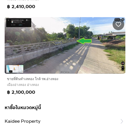
• ใกล้ ศูนย์ราชการจังหวัดอ่างทอง
฿ 2,410,000
• ใกล้ โรงพยาบาลอ่างทอง
• รายล้อมด้วยโชว์รูม / โรงงาน / ศูนย์กระจายสินค้าใหญ่
เช่น อีซูซุ, โตโยต้า, คลังสินค้าทางหลวง
🚗 ศักยภาพถนนสายเอเซีย เป็นถนนเศรษฐกิจ รถวิ่งผ่านวันละ
หลักหมื่นคัน ทำธุรกิจใด ๆ ก็ มองเห็นชัด สร้างรายได้
มหาศาล
• เส้นทางหลักเชื่อม กรุงเทพฯ – อยุธยา – สิงห์บุรี –
นครสวรรค์
• เป็นจุดพักระหว่าง กรุงเทพฯ–ภาคเหนือ / อีสาน
ขายที่ดินทำเลทอง ใกล้ รพ.อ่างทอง
✨ เหมาะสำหรับ
เมืองอ่างทอง อ่างทอง
✔️ ศูนย์รถยนต์ / โชว์รูม
฿ 2,100,000
✔️ โรงงาน / คลังสินค้า / ศูนย์กระจายสินค้า
✔️ ปั๊มน้ำมัน / จุดพักรถ
หาซื้อในหมวดหมู่นี้
✔️ ร้านอาหาร / ร้านค้าขนาดใหญ่
✔️ ธุรกิจที่ต้องการพื้นที่ “หน้าติดถนนใหญ่ คนเห็นชัด”
Kaidee Property