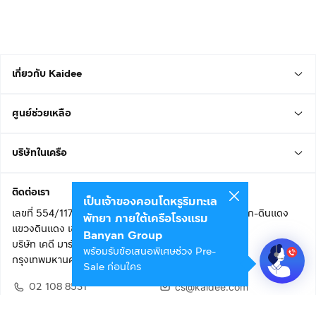
เกี่ยวกับ Kaidee
ศูนย์ช่วยเหลือ
บริษัทในเครือ
ติดต่อเรา
เป็นเจ้าของคอนโดหรูริมทะเล
เลขที่ 554/117 อาคารสกายไนน์ เซ็นเตอร์ ชั้น 22 ถนนอโศก-ดินแดง
พัทยา ภายใต้เครือโรงแรม
แขวงดินแดง เขตดินแดง
Banyan Group
บริษัท เคดี มาร์เก็ตเพลส จำกัด (สำนักงานใหญ่)
พร้อมรับข้อเสนอพิเศษช่วง Pre-
กรุงเทพมหานคร 10400
Sale ก่อนใคร
02 108 8531
cs@kaidee.com