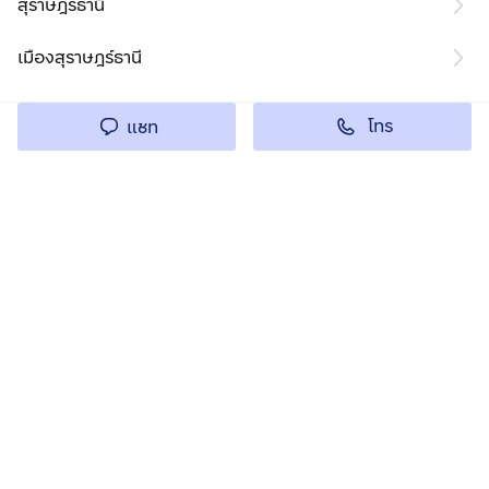
สุราษฎร์ธานี
เมืองสุราษฎร์ธานี
โทร
แชท