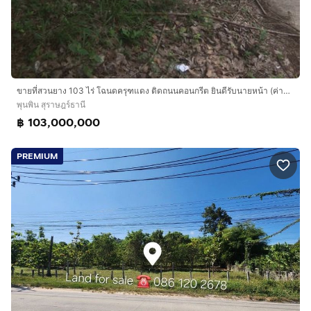
ขายที่สวนยาง 103 ไร่ โฉนดครุฑแดง ติดถนนคอนกรีต ยินดีรับนายหน้า (ค่านายหน้า 3 ล้านบาท)น้ำไม่ท่วม,เจ้าของขายเองครับ
พุนพิน สุราษฎร์ธานี
฿ 103,000,000
PREMIUM