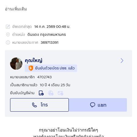
สนใจติดต่อสอบถาม
กดเพื่อดูเบอร์โทร xxxxxx929
อ่านเพิ่มเติม
อัพเดทล่าสุด
14 ก.ค. 2569 00:48 น.
ตำแหน่ง
ดินแดง กรุงเทพมหานคร
หมายเลขประกาศ
369713391
คุณใหญ่
ยืนยันด้วยบัตร ปชช. แล้ว
หมายเลขสมาชิก
4702743
เป็นสมาชิกมาแล้ว
10 ปี 4 เดือน 25 วัน
ยืนยันบัญชีผ่าน
โทร
แชท
กรุณาอย่าโอนเงินไม่ว่ากรณีใดๆ
หากต้องการโอนเงินหรือมัดจำล่วงหน้า