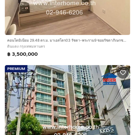
คอนโดมิเนียม 29.48 ตร.ม. มาเอสโตร03 รัชดา-พระราม9 ซอยรัชดาภิเษกซอย3 แยก4 ถนนรัชดาภิเษก ถนนซอยรัชดาภิเษกซอย3 เขตดินแดง กรุงเทพมหานคร
ดินแดง กรุงเทพมหานคร
฿ 3,500,000
PREMIUM