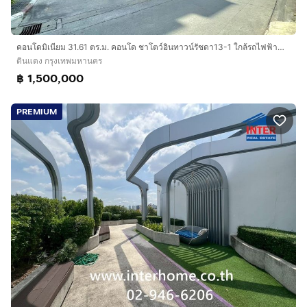
คอนโดมิเนียม 31.61 ตร.ม. คอนโด ชาโตว์อินทาวน์รัชดา13-1 ใกล้รถไฟฟ้าMRTสายสีน้ำเงิน สถานีห้วยขวางซอยรัชดาภิเษก13-1 ถนนรัชดาภิเษก เขตดินแดง
ดินแดง กรุงเทพมหานคร
฿ 1,500,000
PREMIUM