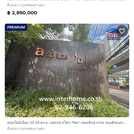
ดินแดง กรุงเทพมหานคร
฿ 2,890,000
PREMIUM
คอนโดมิเนียม 35.39 ตร.ม. เอสเปซ อโศก-รัชดา ซอยทับสุวรรณ ถนนดินแดง ถนนอโศก-ดินแดง เขตดินแดง กรุงเทพมหานคร
ดินแดง กรุงเทพมหานคร