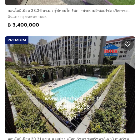
คอนโดมิเนียม 33.36 ตร.ม. กรู๊ฟคอนโด รัชดา-พระราม9 ซอยรัชดาภิเษกซอย3 ถนนอโศก-ดินแดง ถนนรัชดาภิเษก เขตดินแดง กรุงเทพมหานคร
ดินแดง กรุงเทพมหานคร
฿ 3,400,000
PREMIUM
คอนโดมิเนียม 30.31 ตร.ม. แอสปาย อโศก-รัชดา ซอยรัชดาภิเษก3 ถนนรัชดาภิเษก ถนนอโศก-ดินแดง เขตดินแดง กรุงเทพมหานคร