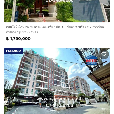
คอนโดมิเนียม 26.69 ตร.ม. เดอะคริส5 ติดTOP รัชดา ซอยรัชดา17 ถนนรัชดาภิเษก ถนนสุทธิสารวินิจฉัย เขตดินแดง กรุงเทพมหานคร
ดินแดง กรุงเทพมหานคร
฿ 1,750,000
PREMIUM