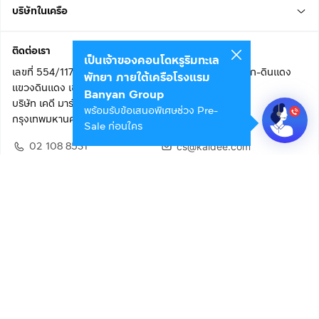
บริษัทในเครือ
ติดต่อเรา
เป็นเจ้าของคอนโดหรูริมทะเล
เลขที่ 554/117 อาคารสกายไนน์ เซ็นเตอร์ ชั้น 22 ถนนอโศก-ดินแดง
พัทยา ภายใต้เครือโรงแรม
แขวงดินแดง เขตดินแดง
Banyan Group
บริษัท เคดี มาร์เก็ตเพลส จำกัด (สำนักงานใหญ่)
พร้อมรับข้อเสนอพิเศษช่วง Pre-
กรุงเทพมหานคร 10400
Sale ก่อนใคร
02 108 8531
cs@kaidee.com
ติดตามเรา
เพื่อประสบการณ์ใช้งานที่ดีขึ้น