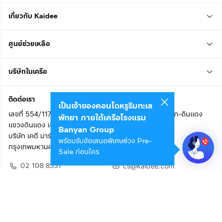
เกี่ยวกับ Kaidee
ศูนย์ช่วยเหลือ
บริษัทในเครือ
ติดต่อเรา
เป็นเจ้าของคอนโดหรูริมทะเล
เลขที่ 554/117 อาคารสกายไนน์ เซ็นเตอร์ ชั้น 22 ถนนอโศก-ดินแดง
พัทยา ภายใต้เครือโรงแรม
แขวงดินแดง เขตดินแดง
Banyan Group
บริษัท เคดี มาร์เก็ตเพลส จำกัด (สำนักงานใหญ่)
พร้อมรับข้อเสนอพิเศษช่วง Pre-
กรุงเทพมหานคร 10400
Sale ก่อนใคร
02 108 8531
cs@kaidee.com
ติดตามเรา