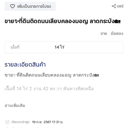
แชร์
เพิ่มเป็นรายการโปรด
ขาย✨ที่ดินติดถนนเลียบคลองมอญ ลาดกระบัง🏡
|
ขาย
มือสอง
เนื้อที่
14 ไร่
รายละเอียดสินค้า
ขาย✨ที่ดินติดถนนเลียบคลองมอญ ลาดกระบัง🏡
เนื้อที่ 14 ไร่ 2 งาน 42 ตร.วา หันทางทิศเหนือ
*แถวม.กรุงเทพสุวรรณภูมิ
อ่านเพิ่มเติม
*แถวสยามพรีเมี่ยม เอาท์เล็ต
*ม.ลาดกระบัง
อัพเดทล่าสุด
19 ก.ย. 2567 17:31 น.
*สนามบินสุวรรณภูมิ