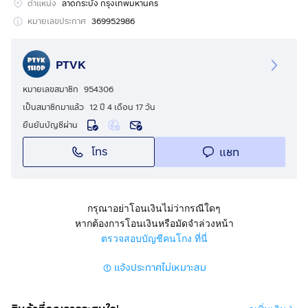
ตำแหน่ง
ลาดกระบัง กรุงเทพมหานคร
ถ. เลียบคลองมอญ ลาดกระบัง กรุงเทพมหานคร
หมายเลขประกาศ
369952986
ราคา 116,840,000 บาท (20,000 บาท/ตร.วา) (8,000,000
PTVK
บาท/ไร่)
หมายเลขสมาชิก
954306
สนใจติดต่อ
เป็นสมาชิกมาแล้ว
12 ปี 4 เดือน 17 วัน
โทร
กดเพื่อดูเบอร์โทร xxxxxx428
ยืนยันบัญชีผ่าน
โทร
แชท
(ไม่รับนายหน้า)
กรุณาอย่าโอนเงินไม่ว่ากรณีใดๆ
หากต้องการโอนเงินหรือมัดจำล่วงหน้า
ตรวจสอบบัญชีคนโกง ที่นี่
แจ้งประกาศไม่เหมาะสม