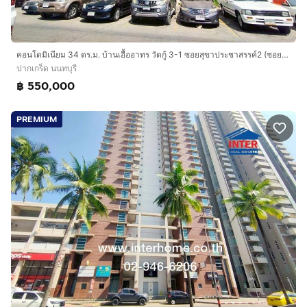
คอนโดมิเนียม 34 ตร.ม. บ้านเอื้ออาทร วัดกู้ 3-1 ซอยสุขาประชาสรรค์2 (ซอยวัดกู้) ถนนแจ้งวัฒนะ ถนนติวานนท์ ปากเกร็ด นนทบุรี
ปากเกร็ด นนทบุรี
฿ 550,000
PREMIUM