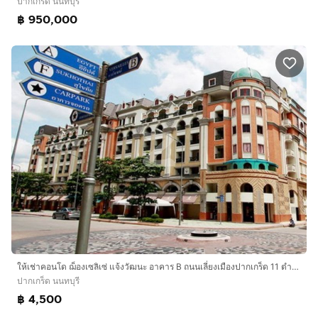
ปากเกร็ด นนทบุรี
฿ 950,000
ให้เช่าคอนโด ฌ็องเซลิเซ่ แจ้งวัฒนะ อาคาร B ถนนเลี่ยงเมืองปากเกร็ด 11 ตำบลบางพูด อำเภอปากเกร็ด นนทบุรี 11120
ปากเกร็ด นนทบุรี
฿ 4,500