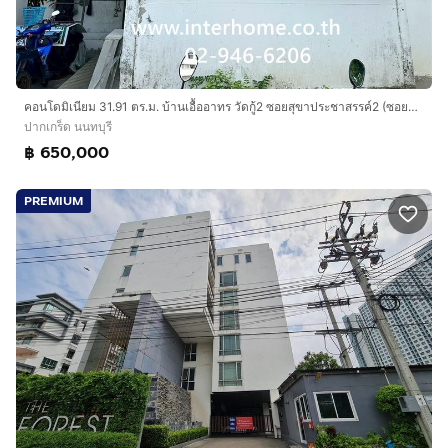
คอนโดมิเนียม 31.91 ตร.ม. บ้านเอื้ออาทร วัดกู้2 ซอยสุขาประชาสรรค์2 (ซอยวัดกู้) ถนนแจ้งวัฒนะ ถนนติวานนท์ ปากเกร็ด นนทบุรี
ปากเกร็ด นนทบุรี
฿ 650,000
PREMIUM