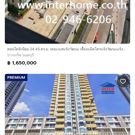
คอนโดมิเนียม 24.45 ตร.ม. เดอะเบสแจ้งวัฒนะ เยื้องแม็คโครแจ้งวัฒนะแจ้งวัฒนะ ถนนแจ้งวัฒนะ-ปากเกร็ด ถนนรัตนาธิเบศร์ ปากเกร็ด นนทบุรี
ปากเกร็ด นนทบุรี
฿ 1,650,000
PREMIUM