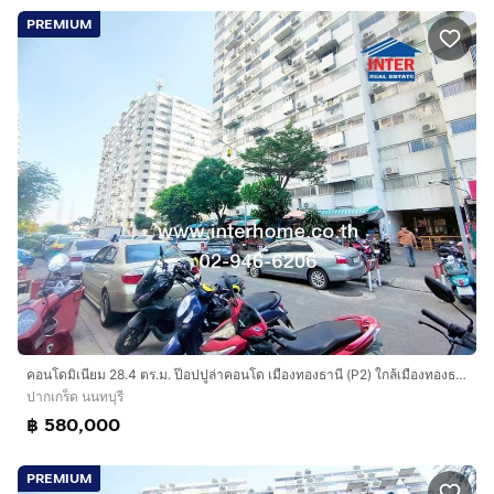
PREMIUM
คอนโดมิเนียม 28.4 ตร.ม. ป๊อปปูล่าคอนโด เมืองทองธานี (P2) ใกล้เมืองทองธานี ถนนแจ้งวัฒนะ ถนนป๊อปปูล่า 4 ปากเกร็ด นนทบุรี
ปากเกร็ด นนทบุรี
฿ 580,000
PREMIUM