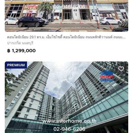
คอนโดมิเนียม 29.1 ตร.ม. เอ็มโซไซตี้ คอนโดมิเนียม ถนนหลักติวานนท์ ถนนแจ้งวัฒนะ ปากเกร็ด นนทบุรี
ปากเกร็ด นนทบุรี
฿ 1,299,000
PREMIUM