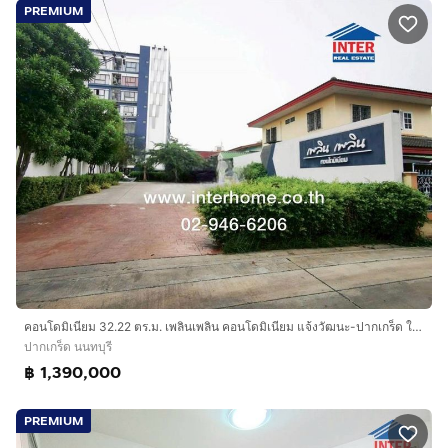
PREMIUM
คอนโดมิเนียม 32.22 ตร.ม. เพลินเพลิน คอนโดมิเนียม แจ้งวัฒนะ-ปากเกร็ด ใกล้บิ๊กซี ปากเกร็ด ซอยเลี่ยงเมืองปากเกร็ด41 ถนนแจ้งวัฒนะ ถนนติวานนท์
ปากเกร็ด นนทบุรี
฿ 1,390,000
PREMIUM