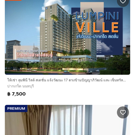
ให้เช่า ลุมพินี วิลล์ สเตชั่น แจ้งวัฒนะ 17 ตรงข้ามปัญญาภิวัฒน์ และ เซ็นทรัลแจ้งฯ
ปากเกร็ด นนทบุรี
฿ 7,500
PREMIUM