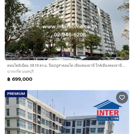
คอนโดมิเนียม 38.19 ตร.ม. ป๊อปปูล่าคอนโด เมืองทองธานี ใกล้เมืองทองธานี ถนนแจ้งวัฒนะ-ปากเกร็ด ถนนติวานนท์ ปากเกร็ด นนทบุรี
ปากเกร็ด นนทบุรี
฿ 699,000
PREMIUM