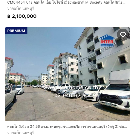
CM04454 ขาย คอนโด เอ็ม โซไซตี้ เมืองทองธานี M Society คอนโดมิเนียม ถนนแจ้งวัฒนะ
ปากเกร็ด นนทบุรี
฿ 2,100,000
PREMIUM
คอนโดมิเนียม 34.56 ตร.ม. เคหะชุมชนและบริการชุมชนนนทบุรี (วัดกู้ 3) ซอยสุขาประชาสรรค์2 ซอยวัดกู้ ถนนติวานนท์ ถนนแจ้งวัฒนะ ปากเกร็ด นนทบุรี
ปากเกร็ด นนทบุรี