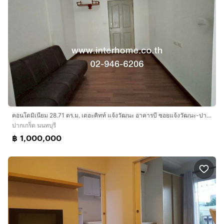
คอนโดมิเนียม 28.71 ตร.ม. เดอะคิทท์ แจ้งวัฒนะ อาคารบี ซอยแจ้งวัฒนะ-ปากเกร็ด11-1 ถนนแจ้งวัฒนะ ถนนติวานนท์ ถนนเลี่ยงเมืองปากเกร็ด ปากเกร็ด
ปากเกร็ด นนทบุรี
฿ 1,000,000