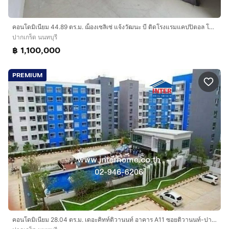
คอนโดมิเนียม 44.89 ตร.ม. ฌ็องเซลิเซ่ แจ้งวัฒนะ บี ติดโรงแรมแคปปิตอล โอ 746 ลักซอร์ ซอยเลี่ยงเมืองปากเกร็ด11 ถนนแจ้งวัฒนะ ถนนติวานนท์
ปากเกร็ด นนทบุรี
฿ 1,100,000
PREMIUM
คอนโดมิเนียม 28.04 ตร.ม. เดอะคิทท์ติวานนท์ อาคาร A11 ซอยติวานนท์-ปากเกร็ด17 ถนนติวานนท์ ถนนแจ้งวัฒนะ ปากเกร็ด นนทบุรี