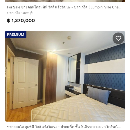
For Sale ขายคอนโดลุมพินี วิลล์ แจ้งวัฒนะ - ปากเกร็ด ( Lumpini Ville Chaengwatthana - Pakkret ) รีโนเวทใหม่ ชั้นสูง วิวแม่น้ำ แต่งสวย
ปากเกร็ด นนทบุรี
฿ 1,370,000
PREMIUM
ขายคอนโด ลุมพินี วิลล์ แจ้งวัฒนะ - ปากเกร็ด ชั้น 9 เดินทางสะดวก ใกล้รถไฟฟ้าสายสีชมพู สถานีแยกปากเกร็ด