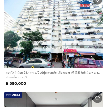
คอนโดมิเนียม 28.4 ตร.ว. ป๊อปปูล่าคอนโด เมืองทองธานี (ซี1) ใกล้เมืองทองธานี ถนนแจ้งวัฒนะ ถนนป๊อปปูล่า 4 ปากเกร็ด นนทบุรี
ปากเกร็ด นนทบุรี
฿ 580,000
PREMIUM