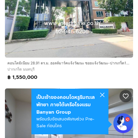
คอนโดมิเนียม 28.91 ตร.ม. ฮอลล์มาร์คแจ้งวัฒนะ ซอยแจ้งวัฒนะ-ปากเกร็ด17 ถนนประชาชื่น ถนนแจ้งวัฒนะ ปากเกร็ด นนทบุรี
ปากเกร็ด นนทบุรี
฿ 1,550,000
เป็นเจ้าของคอนโดหรูริมทะเล
พัทยา ภายใต้เครือโรงแรม
Banyan Group
พร้อมรับข้อเสนอพิเศษช่วง Pre-
Sale ก่อนใคร