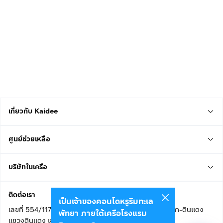
เกี่ยวกับ Kaidee
ศูนย์ช่วยเหลือ
บริษัทในเครือ
ติดต่อเรา
เป็นเจ้าของคอนโดหรูริมทะเล
เลขที่ 554/117 อาคารสกายไนน์ เซ็นเตอร์ ชั้น 22 ถนนอโศก-ดินแดง
พัทยา ภายใต้เครือโรงแรม
แขวงดินแดง เขตดินแดง