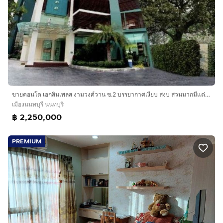
ขายคอนโด เอกสินเพลส งามวงศ์วาน ซ.2 บรรยากาศเงียบ สงบ ส่วนมากมีแต่ผู้ใหญ่ในกระทรวงสาธารณะสุขพักอาศัยครับ ที่จอดรถ 7 ชั้นเหลือๆเข้าออกได้สองทาง
เมืองนนทบุรี นนทบุรี
฿ 2,250,000
PREMIUM