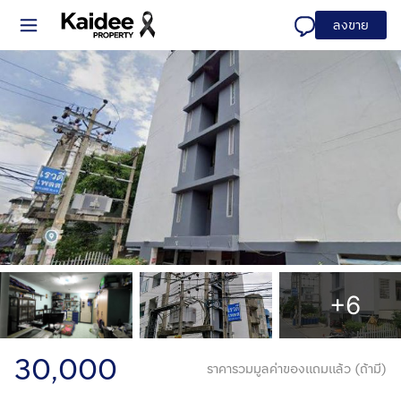
ลงขาย
+6
30,000
ราคารวมมูลค่าของแถมแล้ว (ถ้ามี)