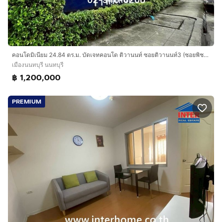
คอนโดมิเนียม 24.84 ตร.ม. บัดเจทคอนโด ติวานนท์ ซอยติวานนท์3 (ซอยพิชยนันท์1) ถนนพระราม5 ถนนติวานนท์ ถนนประชาราษฏร์ เมืองนนทบุรี นนทบุรี
เมืองนนทบุรี นนทบุรี
฿ 1,200,000
PREMIUM