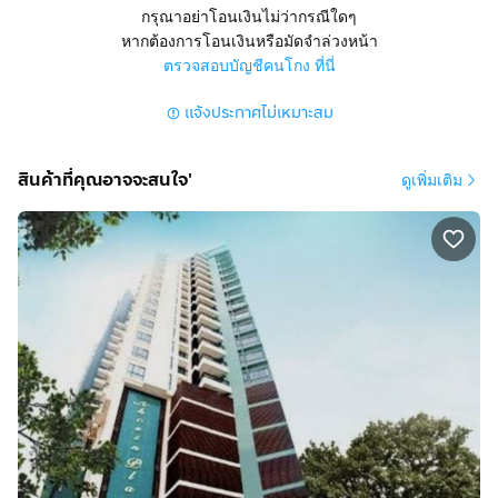
รัตนาธิเบศร์ / ห้างโลตัสแคราย)
กรุณาอย่าโอนเงินไม่ว่ากรณีใดๆ
2. ออกถนนติวานนท์ (ใกล้กระทรวงสาธารณสุข / ห้างบิ๊กซี
หากต้องการโอนเงินหรือมัดจำล่วงหน้า
ติวานนท์)
ตรวจสอบบัญชีคนโกง ที่นี่
3. ออกถนนนนทบุรี (ใกล้ รพ.พระนั่งเกล้า / สะพานพระนั่ง
แจ้งประกาศไม่เหมาะสม
เกล้า / มหาวิทยาลัยสุวรรณภูมินนทบุรี)
4. ออกเลี่ยงเมืองนนทบุรี ไปท่าน้ำนนท์
ยกให้ฟรี ไปผ่อนต่อ พี่ขอแค่ค่าเดินทางไปเคลียร์เอกสาร 3
สินค้าที่คุณอาจจะสนใจ'
ดูเพิ่มเติม
หมื่นบาทครับ
ติดต่อ : คุณเล็ก คุณมด (เจ้าของ)
Tel:
กดเพื่อดูเบอร์โทร xxxxxx756
ไลน์@ เบอร์โทร
Email: sakdaboonnum@hotmail.com