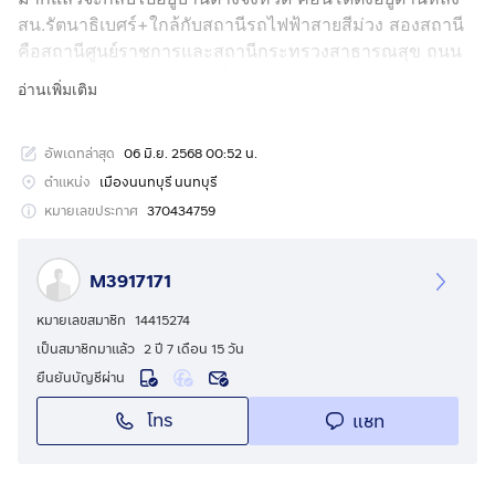
สน.รัตนาธิเบศร์+ใกล้กับสถานีรถไฟฟ้าสายสีม่วง สองสถานี
คือสถานีศูนย์ราชการและสถานีกระทรวงสาธารณสุข ถนน
รัตนาธิเบศวร์ซอย 11 หรือ พื้นที่ 26.5 ตร.ม เข้าออกได้หลาย
อ่านเพิ่มเติม
ทาง
(เจ้าของขายเอง)
อัพเดทล่าสุด
06 มิ.ย. 2568 00:52 น.
คอนโดมีทั้งหมด 9 ชั้น ห้องอยู่ชั้น 4 ทำเลดีอยู่ห่างจากสถานี
รถไฟฟ้าสายสีม่วงสถานีศูนย์ราชการเพียง 400 เมตร มีที่จอด
ตำแหน่ง
เมืองนนทบุรี นนทบุรี
รถใต้คอนโด ลิฟท์ กล้องวงจรปิด รปภ.ดูแล 24 ชม. หน้าคอน
หมายเลขประกาศ
370434759
โดมีวินมอเตอร์ไซด์ คอยอำนวยความสะดวกให้ คอนโด
สะอาดพร้อมอยู่ นิติบุคคลแข้มแข็ง ดูแลดี สิ่งอำนวยความ
M3917171
สะดวก : ถือว่าสะดวกมากเพราะหน้าคอนโดมี Taxi,วิน
มอเตอร์ไซต์ วิ่งผ่านตลอด 24 ชั่วโมง,ร้านซักอบรีด,ร้านเสริม
หมายเลขสมาชิก
14415274
สวย,ที่จอดรถ 80 คันใต้คอนโด
เป็นสมาชิกมาแล้ว
2 ปี 7 เดือน 15 วัน
ราคาขาย 450,000 บาท หรือขายดาวน์ 90,000 บาท (ค่า
ยืนยันบัญชีผ่าน
โอนคนละครึ่ง) รายละเอียดสถานที่ : เข้า-ออกได้ 4 เส้นทาง
โทร
แชท
ดังนี้
1. ออกถนนรัตนาธิเบศร์ (ใกล้ศูนย์ราชการนนทบุรี / ใกล้
สถานีรถไฟฟ้า BTS สายสีม่วงเพียง 400 เมตร / ห้างบิ๊กซี