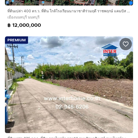
ที่ดินเปล่า 400 ตร.ว. ที่ดิน ใกล้โรงเรียนนานาชาติร่วมฤดี ราชพฤกษ์ แคมปัส ซอยบางกร่าง63-5 ถนนราชพฤกษ์ ถนนบางกรวย-ไทรน้อย เมืองนนทบุรี นนทบุรี
เมืองนนทบุรี นนทบุรี
฿ 12,000,000
PREMIUM