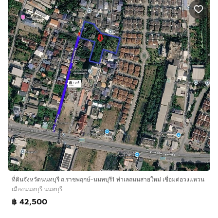
ที่ดินจังหวัดนนทบุรี ถ.ราชพฤกษ์-นนทบุรี1 ทําเลถนนสายใหม่ เชื่อมต่อวงแหวน
เมืองนนทบุรี นนทบุรี
฿ 42,500