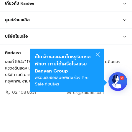
เกี่ยวกับ Kaidee
ศูนย์ช่วยเหลือ
บริษัทในเครือ
ติดต่อเรา
เป็นเจ้าของคอนโดหรูริมทะเล
เลขที่ 554/117 อาคารสกายไนน์ เซ็นเตอร์ ชั้น 22 ถนนอโศก-ดินแดง
พัทยา ภายใต้เครือโรงแรม
แขวงดินแดง เขตดินแดง
Banyan Group
บริษัท เคดี มาร์เก็ตเพลส จำกัด (สำนักงานใหญ่)
พร้อมรับข้อเสนอพิเศษช่วง Pre-
กรุงเทพมหานคร 10400
Sale ก่อนใคร
02 108 8531
cs@kaidee.com
ติดตามเรา