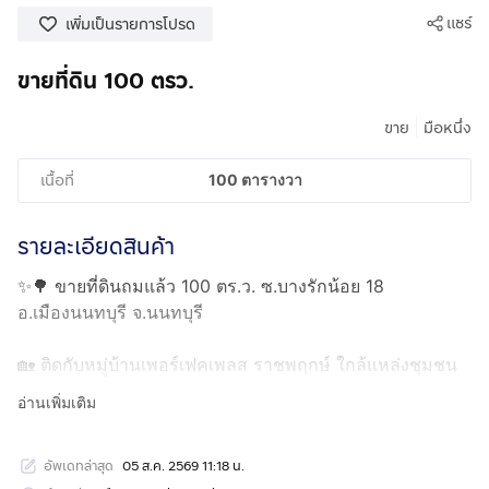
แชร์
เพิ่มเป็นรายการโปรด
ขายที่ดิน 100 ตรว.
|
ขาย
มือหนึ่ง
เนื้อที่
100 ตารางวา
รายละเอียดสินค้า
✨🌳 ขายที่ดินถมแล้ว 100 ตร.ว. ซ.บางรักน้อย 18
อ.เมืองนนทบุรี จ.นนทบุรี
🏡 ติดกับหมู่บ้านเพอร์เฟคเพลส ราชพฤกษ์ ใกล้แหล่งชุมชน
เดินทางสะดวกมาก เหมาะสร้างบ้านพักอาศัย🏘️
อ่านเพิ่มเติม
.
อัพเดทล่าสุด
05 ส.ค. 2569 11:18 น.