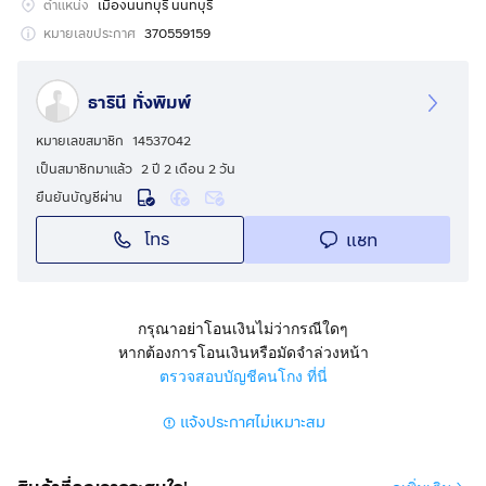
🍀 ที่ดินถมมาแล้ว 4 ปี พร้อมสร้างบ้านได้
ตำแหน่ง
เมืองนนทบุรี นนทบุรี
หมายเลขประกาศ
370559159
📐 กว้าง 18 เมตร ลึก 23 เมตร
ธารินี ทั่งพิมพ์
🌈 มีความเป็นส่วนตัวสูงมาก
หมายเลขสมาชิก
14537042
💦 ไฟฟ้า ประปา เข้าถึงหน้าแปลง
เป็นสมาชิกมาแล้ว
2 ปี 2 เดือน 2 วัน
ยืนยันบัญชีผ่าน
🏘️ เพื่อนบ้านรอบข้าง
โทร
แชท
.
✨📣 สถานที่ใกล้เคียง
กรุณาอย่าโอนเงินไม่ว่ากรณีใดๆ
หากต้องการโอนเงินหรือมัดจำล่วงหน้า
🛍️ เซ็นทรัลนอร์ทวิลล์ รัตนาธิเบศร์
ตรวจสอบบัญชีคนโกง ที่นี่
แจ้งประกาศไม่เหมาะสม
🛒 เซ็นทรัลเวสเกตุ อีเกีย ตลาดบางใหญ่
📚 โรงเรียนนานาชาติเด่นหล้า