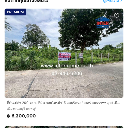
สินค้าที่คุณอาจจะสนใจ'
ดูเพิ่มเติม
🥒 ตลาดศรีเมือง
PREMIUM
🍄‍🟫 ท่าน้ำนนท์
🚉 รถไฟฟ้าสายสีม่วง สถานีไทรม้า
.
✨💰 2,590,000 บาท ราคานี้ คุ้มสุด‼️
.
✨☎️
กดเพื่อดูเบอร์โทร xxxxxx222
เน้น 📞 นะคะ🙏
ที่ดินเปล่า 200 ตร.ว. ที่ดิน ซอยไทรม้า15 ถนนรัตนาธิเบศร์ ถนนราชพฤกษ์ เมืองนนทบุรี นนทบุรี
.
เมืองนนทบุรี นนทบุรี
฿ 6,200,000
#ที่ดิน #ที่ดินนนทบุรี #ที่ดินใกล้ห้าง #ที่ดินใกล้รถไฟฟ้า
#ที่ดินราคาถูก #เมืองนนทบุรี