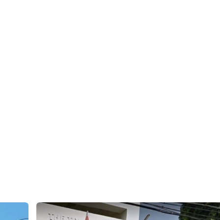
h/?api=1&query=13.687822,100.6462016