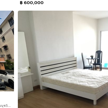
฿ 600,000
คอนโดมิเนียม 26.58 ตร.ม. โครงการพฤกษาธานี คอนโดเทล อ่อนนุช55-2 ใกล้โรงพยาบาลวิภารามพัฒนาการ ซอยอ่อนนุช55-2 ถนนอ่อนนุช ถนนศรีนครินทร์