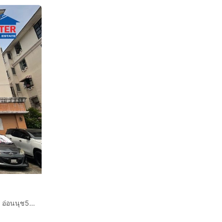
คอนโดมิเนียม 26.58 ตร.ม. โครงการพฤกษาธานี คอนโดเทล อ่อนนุช55-2 ใกล้โรงพยาบาลวิภารามพัฒนาการ ซอยอ่อนนุช55-2 ถนนอ่อนนุช ถนนศรีนครินทร์