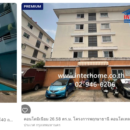
PREMIUM
คอนโดมิเนียม 104.5 ตร.ม. คอนโดสวัสดีกรุงเทพ ซอยศรีนครินทร์40 ถนนศรีนครินทร์ ถนนพัฒนาการ เขตประเวศ กรุงเทพมหานคร
ประเวศ กรุงเทพมหานคร