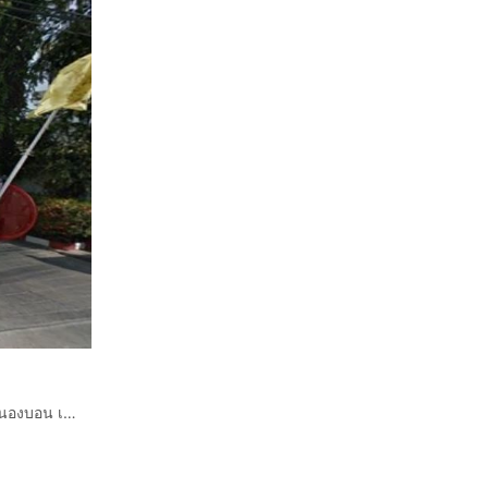
ขายคอนโด เดอะ ทรีโอ การ์เดน ซอยศรีนครินทร์ 38 แขวงหนองบอน เขตประเวศ กรุงเทพ