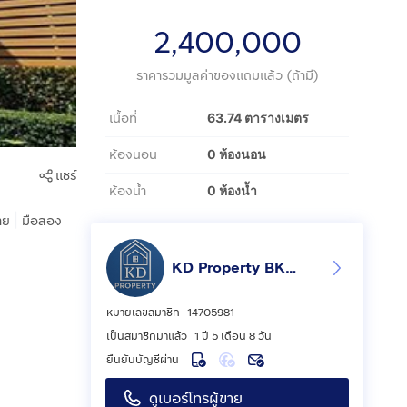
2,400,000
ราคารวมมูลค่าของแถมแล้ว (ถ้ามี)
เนื้อที่
63.74 ตารางเมตร
ห้องนอน
0 ห้องนอน
แชร์
ห้องน้ำ
0 ห้องน้ำ
|
าย
มือสอง
KD Property BKK2
หมายเลขสมาชิก
14705981
เป็นสมาชิกมาแล้ว
1 ปี 5 เดือน 8 วัน
ยืนยันบัญชีผ่าน
ดูเบอร์โทรผู้ขาย