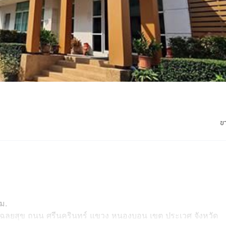
ข
ม.
ย เฉลยสุข ถนน ศรีนครินทร์ แขวง หนองบอน เขต ประเวศ จังหวัด