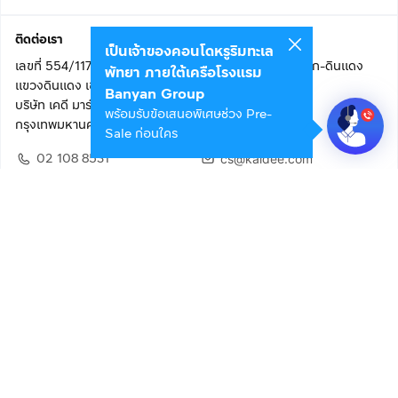
ติดต่อเรา
เป็นเจ้าของคอนโดหรูริมทะเล
เลขที่ 554/117 อาคารสกายไนน์ เซ็นเตอร์ ชั้น 22 ถนนอโศก-ดินแดง
พัทยา ภายใต้เครือโรงแรม
แขวงดินแดง เขตดินแดง
Banyan Group
บริษัท เคดี มาร์เก็ตเพลส จำกัด (สำนักงานใหญ่)
พร้อมรับข้อเสนอพิเศษช่วง Pre-
กรุงเทพมหานคร 10400
Sale ก่อนใคร
02 108 8531
cs@kaidee.com
ติดตามเรา
เพื่อประสบการณ์ใช้งานที่ดีขึ้น
© 2568 บริษัท เคดี มาร์เก็ตเพลส จำกัด