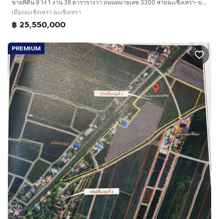
ขายที่ดิน 9 ไร่ 1 งาน 28 ตารารางวา ถนนหมายเลข 3200 สายฉะเชิงเทรา-บางน้ำเปรี้ยว พร้อมสวนทุเรียน
เมืองฉะเชิงเทรา ฉะเชิงเทรา
฿ 25,550,000
PREMIUM