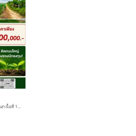
🌿 ขายที่ดินแปลงสวย ทำเลศักยภาพ อ.ท่ามะกา จ.กาญจนบุรี 🌿เนื้อที่ 18 ไร่ 2 งาน 74 ตารางวา