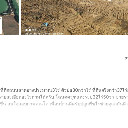
ข
ดินที่ติดถนนลาดยางประมาณ3ไร่ ตัวบ่อ30กว่าไร่ ที่ดินจริงกว่า37ไร่
รรายละเอียดอะไรถามได้ครับ โฉนดครุฑแดงระบุ32ไร่50วา ขายร
ขึ้น สนใจสอบถามคุณโต เพื่อนบ้านดีครับปลูกพืชไรช่วยดูแลกันดี 