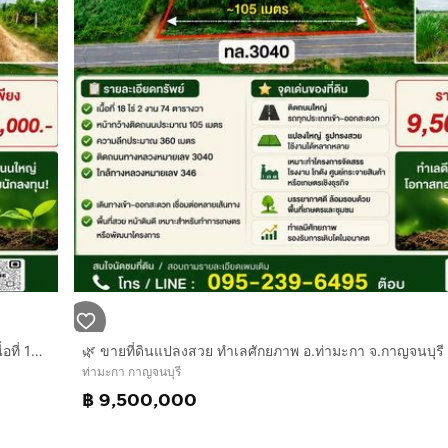
🌿 ขายที่ดินแปลงสวย ทำเลศักยภาพ อ.ท่ามะกา จ.กาญจนบุรี 🌿เนื้อที่ 18 ไร่ 2 งาน 74 ตารางวา
ท่ามะกา กาญจนบุรี
฿ 9,500,000