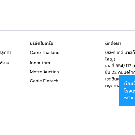
บริษัทในเครือ
ติดต่อเรา
รลูกค้า
Carro Thailand
บริษัท เคดี มาร์
ใหญ่)
ช้งาน
Innorithm
เลขที่ 554/117 
Motto Auction
ชั้น 22 ถนนอโศ
เขตดินแดง
Genie Fintech
เป็น
กรุงเทพมหานคร
โรงแ
พร้อม