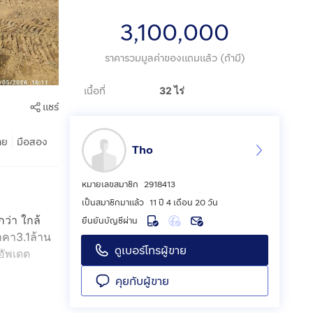
3,100,000
ราคารวมมูลค่าของแถมแล้ว (ถ้ามี)
เนื้อที่
32 ไร่
แชร์
|
าย
มือสอง
Tho
หมายเลขสมาชิก
2918413
เป็นสมาชิกมาแล้ว
11 ปี 4 เดือน 20 วัน
กว่า ใกล้
ยืนยันบัญชีผ่าน
าคา3.1ล้าน
ดูเบอร์โทรผู้ขาย
อัพเดต
คุยกับผู้ขาย