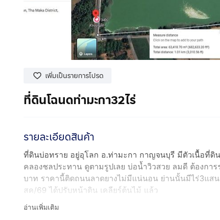
เพิ่มเป็นรายการโปรด
ที่ดินโฉนดท่ามะกา32ไร่
รายละเอียดสินค้า
ที่ดินบ่อทราย อยู่อุโลก อ.ท่ามะกา กาญจนบุรี มีตัวเนื้อที่
คลองชลประทาน ดูตามรูปเลย บ่อน้ำวิวสวย ลมดี ต้องกา
บาท ราคานี้ติดถนนลาดยางไม่มีแน่นอน ย่านนั้นมีไร่3แสน
สค/69 ได้ปรับหน้าดิน เคลียร์ต้นไม้ แล้ว
อ่านเพิ่มเติม