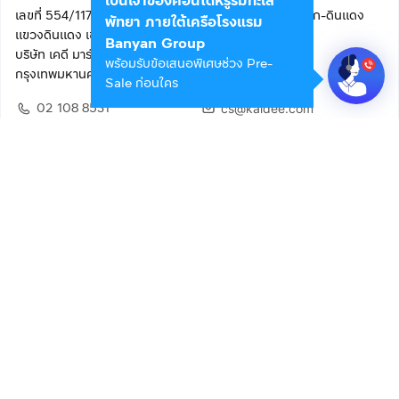
เป็นเจ้าของคอนโดหรูริมทะเล
เลขที่ 554/117 อาคารสกายไนน์ เซ็นเตอร์ ชั้น 22 ถนนอโศก-ดินแดง
พัทยา ภายใต้เครือโรงแรม
แขวงดินแดง เขตดินแดง
Banyan Group
บริษัท เคดี มาร์เก็ตเพลส จำกัด (สำนักงานใหญ่)
พร้อมรับข้อเสนอพิเศษช่วง Pre-
กรุงเทพมหานคร 10400
Sale ก่อนใคร
02 108 8531
cs@kaidee.com
ติดตามเรา
เพื่อประสบการณ์ใช้งานที่ดีขึ้น
© 2568 บริษัท เคดี มาร์เก็ตเพลส จำกัด