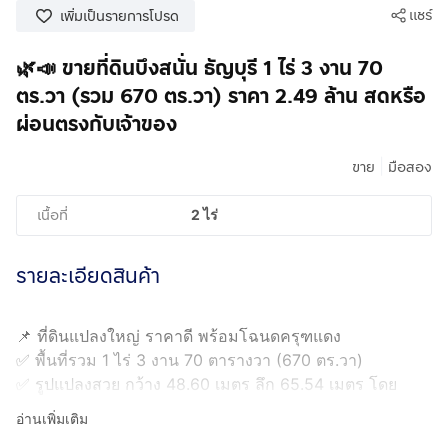
แชร์
เพิ่มเป็นรายการโปรด
🌿📣 ขายที่ดินบึงสนั่น ธัญบุรี 1 ไร่ 3 งาน 70
ตร.วา (รวม 670 ตร.วา) ราคา 2.49 ล้าน สดหรือ
ผ่อนตรงกับเจ้าของ
|
ขาย
มือสอง
เนื้อที่
2 ไร่
รายละเอียดสินค้า
📌 ที่ดินแปลงใหญ่ ราคาดี พร้อมโฉนดครุฑแดง
✅ พื้นที่รวม 1 ไร่ 3 งาน 70 ตารางวา (670 ตร.วา)
✅ รูปแปลงสวย กว้าง 48.60 เมตร ลึก 65.54 เมตร โดย
ประมาณ
อ่านเพิ่มเติม
✅ เข้าทางถนนรังสิต-นครนายก ใกล้คลอง 9