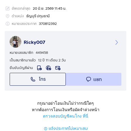
✅ มีทางเข้า-ออกแน่นอน (แต่ถนนต้องปรับปรุง)
อัพเดทล่าสุด
20 มิ.ย. 2569 11:45 น.
📍จุดเด่น:
ตำแหน่ง
ธัญบุรี ปทุมธานี
• เหมาะปลูกบ้าน / บ้านสวน / เกษตรผสม / เก็บไว้เก็งกำไร
หมายเลขประกาศ
370812392
• ใกล้แหล่งชุมชน วัด โรงเรียน ตลาดสด ร้านค้า
• เข้า-ออกสะดวกจากถนนใหญ่เพียงไม่กี่นาที
Ricky007
• บรรยากาศเงียบสงบ ไม่แออัด
• เจ้าของขายเอง ไม่ผ่านนายหน้า
หมายเลขสมาชิก
449458
เป็นสมาชิกมาแล้ว
12 ปี 11 เดือน 2 วัน
✅ สถานที่ใกล้เคียง:
ยืนยันบัญชีผ่าน
• วัดสมศักดิ์
โทร
แชท
• โรงพยาบาลสัตว์ / ตลาดนัด
• ถนนรังสิต-นครนายก / ถนนลำลูกกา
• ม.ราชมงคลธัญบุรี / ฟิวเจอร์พาร์ค
กรุณาอย่าโอนเงินไม่ว่ากรณีใดๆ
💰 ขายเพียง 2.49 ล้านบาท
หากต้องการโอนเงินหรือมัดจำล่วงหน้า
📄 พร้อมโอน ผู้ขายออกค่าโอนให้ครึ่งหนึ่ง
ตรวจสอบบัญชีคนโกง ที่นี่
สนใจสามารถผ่อนกับเจ้าของโดยตรงค่ะ
แจ้งประกาศไม่เหมาะสม