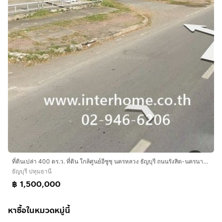
ที่ดินเปล่า 400 ตร.ว. ที่ดิน ใกล้ศูนย์อีซูซุ นครหลวง ธัญบุรี ถนนรังสิต-นครนายก ธัญบุรี ปทุมธานี
ธัญบุรี ปทุมธานี
฿ 1,500,000
หาซื้อในหมวดหมู่นี้