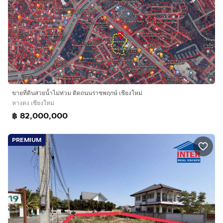
ขายที่ดินสวยน้ำไม่ท่วม ติดถนนราชพฤกษ์ เชียงใหม่
หางดง เชียงใหม่
฿ 82,000,000
PREMIUM