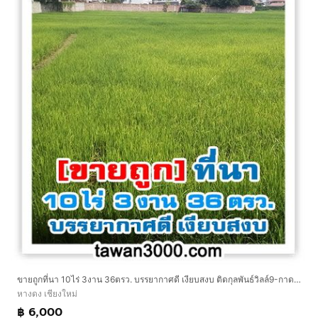
ขายถูกที่นา 10ไร่ 3งาน 36ตรว. บรรยากาศดี เงียบสงบ ติดกุลพันธ์วิลล์9-กาดฝรั่ง (ตรว.ละ 6,000)
หางดง เชียงใหม่
฿ 6,000