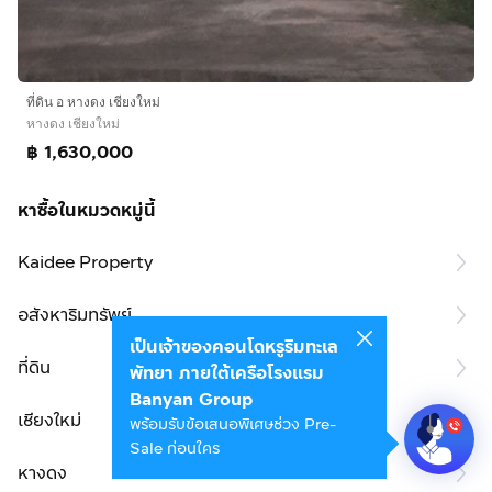
ที่ดิน อ หางดง เชียงใหม่
หางดง เชียงใหม่
฿ 1,630,000
หาซื้อในหมวดหมู่นี้
Kaidee Property
อสังหาริมทรัพย์
เป็นเจ้าของคอนโดหรูริมทะเล
ที่ดิน
พัทยา ภายใต้เครือโรงแรม
Banyan Group
เชียงใหม่
พร้อมรับข้อเสนอพิเศษช่วง Pre-
Sale ก่อนใคร
หางดง