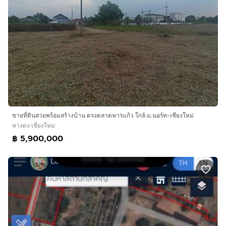
ขายที่ดินสวยพร้อมสร้างบ้าน ตรงตลาดหารแก้ว ใกล้ ม.นอร์ท-เชียงใหม่
หางดง เชียงใหม่
฿ 5,900,000