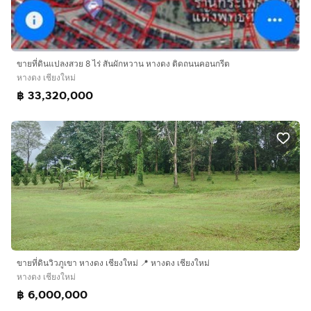
ขายที่ดินแปลงสวย 8 ไร่ สันผักหวาน หางดง ติดถนนคอนกรีต
หางดง เชียงใหม่
฿ 33,320,000
ขายที่ดินวิวภูเขา หางดง เชียงใหม่ 📍 หางดง เชียงใหม่
หางดง เชียงใหม่
฿ 6,000,000