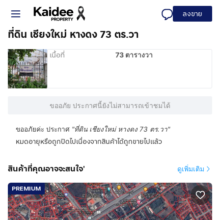
ลงขาย
ที่ดิน เชียงใหม่ หางดง 73 ตร.วา
เนื้อที่
73 ตารางวา
ขออภัย ประกาศนี้ยังไม่สามารถเข้าชมได้
ขออภัยค่ะ ประกาศ
"
ที่ดิน เชียงใหม่ หางดง 73 ตร.วา
"
หมดอายุหรือถูกปิดไปเนื่องจากสินค้าได้ถูกขายไปแล้ว
สินค้าที่คุณอาจจะสนใจ'
ดูเพิ่มเติม
PREMIUM