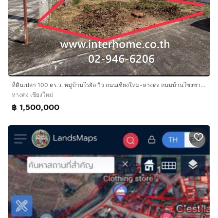
ที่ดินเปล่า 100 ตร.ว. หมู่บ้านโรยัล วิว ถนนเชียงใหม่-หางดง ถนนบ้านโขงขาว หางดง เชียงใหม่
หางดง เชียงใหม่
฿ 1,500,000