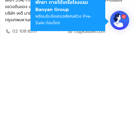
เลขที่ 554/117 อาคารสกายไนน์ เซ็นเตอร์ ชั้น 22 ถนนอโศก-ดินแดง
พัทยา ภายใต้เครือโรงแรม
แขวงดินแดง เขตดินแดง
Banyan Group
บริษัท เคดี มาร์เก็ตเพลส จำกัด (สำนักงานใหญ่)
พร้อมรับข้อเสนอพิเศษช่วง Pre-
กรุงเทพมหานคร 10400
Sale ก่อนใคร
02 108 8531
cs@kaidee.com
ติดตามเรา
เพื่อประสบการณ์ใช้งานที่ดีขึ้น
© 2568 บริษัท เคดี มาร์เก็ตเพลส จำกัด