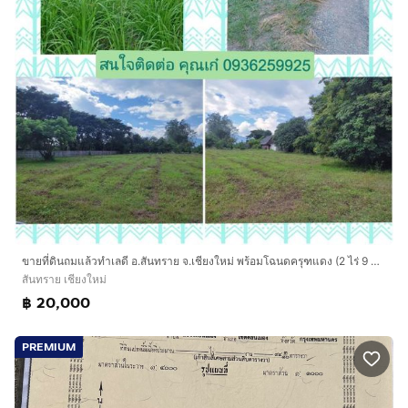
ขายที่ดินถมแล้วทำเลดี อ.สันทราย จ.เชียงใหม่ พร้อมโฉนดครุฑแดง (2 ไร่ 9 ตรว.) ใกล้ ตลาดแม่โจ้, รพ.สันทราย, มหาลัยแม่โจ้ (เจ้าของขายเอง)
สันทราย เชียงใหม่
฿ 20,000
PREMIUM