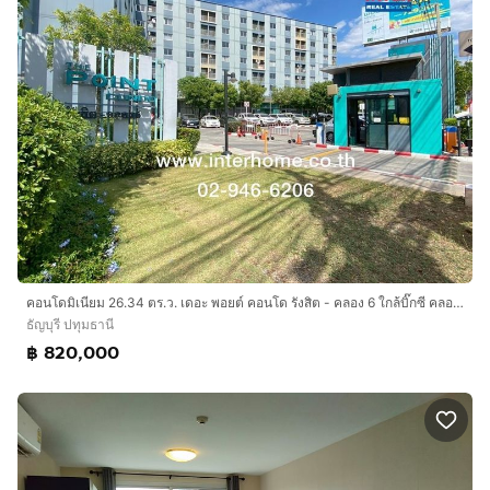
คอนโดมิเนียม 26.34 ตร.ว. เดอะ พอยต์ คอนโด รังสิต - คลอง 6 ใกล้บิ๊กซี คลองหก ถนนรังสิต-นครนายก ธัญบุรี ปทุมธานี
ธัญบุรี ปทุมธานี
฿ 820,000