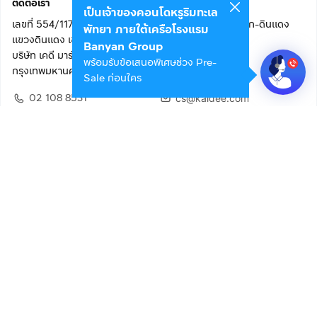
ติดต่อเรา
เป็นเจ้าของคอนโดหรูริมทะเล
เลขที่ 554/117 อาคารสกายไนน์ เซ็นเตอร์ ชั้น 22 ถนนอโศก-ดินแดง
พัทยา ภายใต้เครือโรงแรม
แขวงดินแดง เขตดินแดง
Banyan Group
บริษัท เคดี มาร์เก็ตเพลส จำกัด (สำนักงานใหญ่)
พร้อมรับข้อเสนอพิเศษช่วง Pre-
กรุงเทพมหานคร 10400
Sale ก่อนใคร
02 108 8531
cs@kaidee.com
ติดตามเรา
เพื่อประสบการณ์ใช้งานที่ดีขึ้น
© 2568 บริษัท เคดี มาร์เก็ตเพลส จำกัด