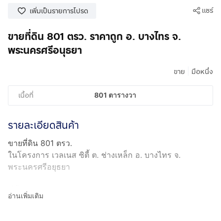
แชร์
เพิ่มเป็นรายการโปรด
ขายที่ดิน 801 ตรว. ราคาถูก อ. บางไทร จ.
พระนครศรีอนุธยา
|
ขาย
มือหนึ่ง
เนื้อที่
801 ตารางวา
รายละเอียดสินค้า
ขายที่ดิน 801 ตรว.
ในโครงการ เวลเนส ซิตี้ ต. ช่างเหล็ก อ. บางไทร จ.
พระนครศรีอยุธยา
ที่ตั้งโครงการอยู่ติดถนนสายเอเชีย 3111 (ถนนปทุม- เสนา)
อ่านเพิ่มเติม
พื้นที่อยู่ในโครงการที่พัฒนาเสร็จเรียบร้อยแล้ว มีถนน ไฟฟ้า
น้ำประปา เหมาะแก่การอยู่อาศัย น้ำไม่ท่วม ใกล้ตัวเมือง