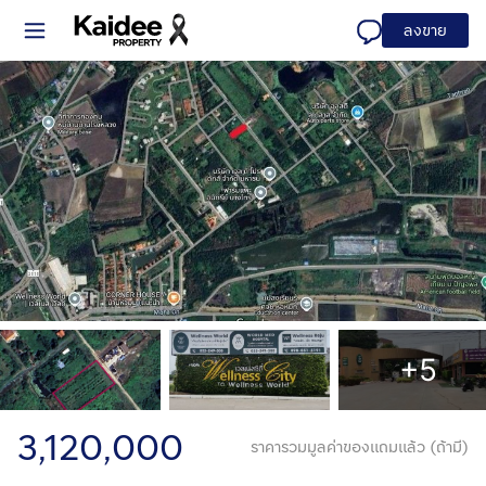
ลงขาย
+5
3,120,000
ราคารวมมูลค่าของแถมแล้ว (ถ้ามี)