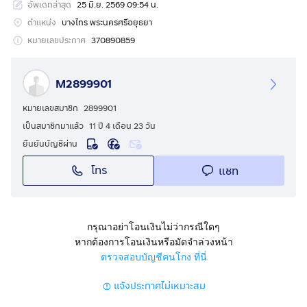
อัพเดทล่าสุด
25 มิ.ย. 2569 09:54 น.
ตำบลเสนาเพียง 10 กิโลเมตร และใกล้สนามกอล์ฟ บางไทร
คันทรีคลับ ประมาณ 5 กิโลเมตร ภายในโครงการมีสถาน
ตำแหน่ง
บางไทร พระนครศรีอยุธยา
พยาบาลและคลับเฮ้าส์
หมายเลขประกาศ
370890859
ขนาดที่ดิน 40 ×80 เมตร ด้านหน้าติดถนนโครงการ ด้าน
M2899901
หลังติดบึงน้ำ หน้าแปลงหันทิศตะวันออกเฉียงเหนือ ภายใน
ที่ดินปลูกต้นมะม่วง กล้วยน้ำหว้า และมะละกอ
หมายเลขสมาชิก
2899901
เป็นสมาชิกมาแล้ว
11 ปี 4 เดือน 23 วัน
พิกัด Google map (ตำแหน่งแปลงที่ดิน)
ยืนยันบัญชีผ่าน
https://maps.app.goo.gl/kUk5XGpZMfkYUcbX7
โทร
แชท
พิกัด Google map ( ที่ตั้งโครงการ Wellness City )
https://maps.app.goo.gl/CnJgtGZSG3X26J5o6
กรุณาอย่าโอนเงินไม่ว่ากรณีใดๆ
ราคาขาย : 3,120,000.- บาท
หากต้องการโอนเงินหรือมัดจำล่วงหน้า
(ตารางวาละ 3,900.- บาท)
ตรวจสอบบัญชีคนโกง ที่นี่
สามารถต่อรองราคาได้
แจ้งประกาศไม่เหมาะสม