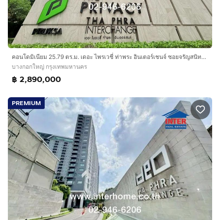
Interhome Realty Estate
www.interhome.co.th
โทร.
กดเพื่อดูเบอร์โทร xxxxxx206
https://www.interhome.co.th/propertydetail.php?
คอนโดมิเนียม 25.79 ตร.ม. เดอะ ไพรเวชี่ ท่าพระ อินเตอร์เชนจ์ ซอยจรัญสนิทวงศ์1 ถนนเพชรเกษม ถนนจัญสนิทวงศ์ เขตบางกอกใหญ่ กรุงเทพมหานคร
propcode=63930
บางกอกใหญ่ กรุงเทพมหานคร
฿ 2,890,000
PREMIUM