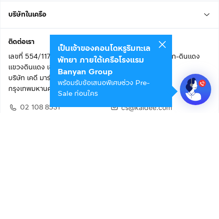
บริษัทในเครือ
ติดต่อเรา
เป็นเจ้าของคอนโดหรูริมทะเล
เลขที่ 554/117 อาคารสกายไนน์ เซ็นเตอร์ ชั้น 22 ถนนอโศก-ดินแดง
พัทยา ภายใต้เครือโรงแรม
แขวงดินแดง เขตดินแดง
Banyan Group
บริษัท เคดี มาร์เก็ตเพลส จำกัด (สำนักงานใหญ่)
พร้อมรับข้อเสนอพิเศษช่วง Pre-
กรุงเทพมหานคร 10400
Sale ก่อนใคร
02 108 8531
cs@kaidee.com
ติดตามเรา
เพื่อประสบการณ์ใช้งานที่ดีขึ้น