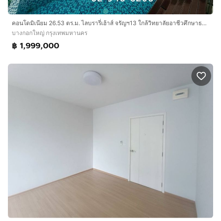
คอนโดมิเนียม 26.53 ตร.ม. ไลบรารี่เฮ้าส์ จรัญฯ13 ใกล้วิทยาลัยอาชีวศึกษาธนบุรี ซอยจรัญสนิทวงศ์13 ซอยพาณิชยการธนบุรี21 ถนนพาณิชยการธนบุรี
บางกอกใหญ่ กรุงเทพมหานคร
฿ 1,999,000