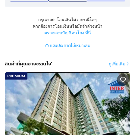
ขายคอนโดมิเนียม แยกท่าพระ ถนนเพชรเกษม แขวงวัด
ท่าพระ เขตบางกอกใหญ่ กรุงเทพมหานคร
กรุณาอย่าโอนเงินไม่ว่ากรณีใดๆ
หากต้องการโอนเงินหรือมัดจำล่วงหน้า
สูง 21 ชั้น 1 นอน 1 น้ำ 1 ครัว อยู่ชั้น 6
ตรวจสอบบัญชีคนโกง ที่นี่
มีที่จอดรถ 1 คัน แอร์ 2 ตัว ตกแต่งพร้อม
แจ้งประกาศไม่เหมาะสม
การตกแต่ง
อยู่ พร้อมเฟอร์นิเจอร์ และเครื่องใช้ไฟฟ้า ได้แก่ แอร์ เตียง ตู้
สินค้าที่คุณอาจจะสนใจ'
ดูเพิ่มเติม
เสื้อผ้า โซฟา โต๊ะรับประทานอาหาร ตู้เก็บของ
ราคา 2.9 ล้านบาท ขายพร้อมผู้เช่า โดยมีค่าเช่าเดือนละ
PREMIUM
10,000 บาท
คอนโดขนาด 33.67 ตรม. ประกอบด้วยห้องนอน 1 ห้อง
ห้องน้ำ 1 ห้อง และห้องครัว
การออกแบบภายใน ใช้พื้นที่อย่างมีประสิทธิภาพ ผสมผสาน
ความทันสมัยและการใช้งานได้จริง
สิ่งอำนวยความสะดวก
ลิฟท์ สระว่ายน้ำ ที่จอดรถ 1 ระบบรักษาความปลอดภัย 24