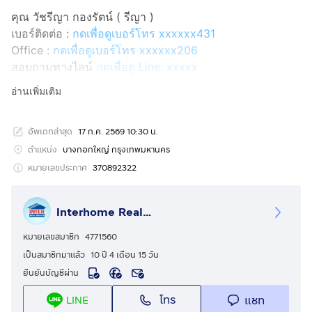
คุณ วัชรีญา กองรัตน์ ( รีญา )
เบอร์ติดต่อ :
กดเพื่อดูเบอร์โทร xxxxxx431
Office :
กดเพื่อดูเบอร์โทร xxxxxx206
สอบถามทางไลน์
กดเพื่อดู Line: xxxxx
Line ID: @interhome
อ่านเพิ่มเติม
รหัสอสังหาริมทรัพย์ : 63930
อัพเดทล่าสุด
17 ก.ค. 2569 10:30 น.
ขนาด 33.67 ตร.ม.
ตำแหน่ง
บางกอกใหญ่ กรุงเทพมหานคร
ที่ตั้ง : เดอะพาร์คแลนด์ เพชรเกษม-ท่าพระ ถ.เพชรเกษม เขต
หมายเลขประกาศ
370892322
บางกอกใหญ่ กรุงเทพมหานคร
Interhome Realty Estate
รายละเอียด
ใกล้The Mall ท่าพระ รพ.พญาไท 3 รพ.สมิติเวช ธนบุรี
หมายเลขสมาชิก
4771560
รพ.สมเด็จพระปิ่นเกล้า
เป็นสมาชิกมาแล้ว
10 ปี 4 เดือน 15 วัน
ยืนยันบัญชีผ่าน
เดอะ พาร์คแลนด์ เพชรเกษม-ท่าพระ ( The Parkland
โทร
แชท
LINE
Phetkasem-Thapra ) ขายคอนโดมิเนียม