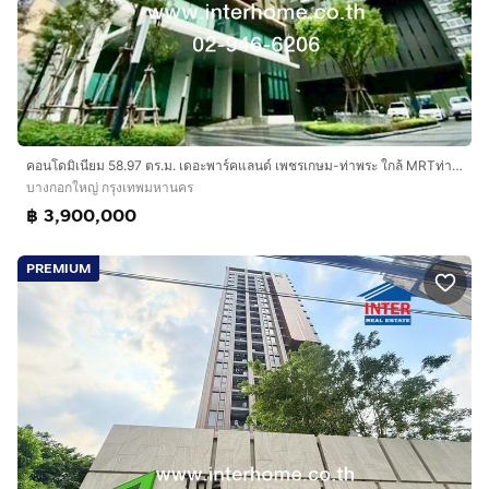
ชม. ฟิตเนส ห้องสมุด ห้องประชุม สวนสาธารณะลอยฟ้า
คอนโดนี้ตั้งอยู่ในย่านเพชรเกษม-ท่าพระ ติดกับ MRT ท่าพระ
เพียง 350 เมตร ใกล้ The Mall ท่าพระ วงเวียนใหญ่
ตลาดพลู ซึ่งถือเป็นการเชื่อมต่อที่ดีทั้งห้างสรรพสินค้า ร้าน
อาหาร และระบบขนส่งสาธารณะ ซึ่งทำให้การเดินทาง
สะดวกสบายและใช้ชีวิตในเมืองได้ง่ายขึ้น
คอนโดมิเนียม 58.97 ตร.ม. เดอะพาร์คแลนด์ เพชรเกษม-ท่าพระ ใกล้ MRTท่าพระ ถนนเพชรเกษม ถนนท่าพระ เขตบางกอกใหญ่ กรุงเทพมหานคร
บางกอกใหญ่ กรุงเทพมหานคร
ทำเลดี สถานที่ใกล้เคียง
฿ 3,900,000
The Mall ท่าพระ รพ.พญาไท 3 รพ.สมิติเวช ธนบุรี
รพ.สมเด็จพระปิ่นเกล้า รร.วัดท่าพระ รร.วัดประดู่ใน
PREMIUM
ทรงธรรม วิทยาลัยเทคโนโลยีสยาม ม.ราชภัฎบ้านสมเด็จ
เจ้าพระยา ม.สยาม วิทยาลัยพานิชการธนบุรี รร.นาวิกเวชกิจ
การเดินทางสะดวก
ถนนเพชรเกษม ถนนรัชดาภิเษก ใกล้รถไฟฟ้า MRT สถานี
ท่าพระ ใกล้รถไฟฟ้าสถานีตลาดพลู
บริษัท อินเตอร์โฮม เรียลตี้ เอสเตท จำกัด