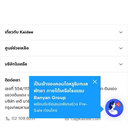
เกี่ยวกับ Kaidee
ศูนย์ช่วยเหลือ
บริษัทในเครือ
ติดต่อเรา
เป็นเจ้าของคอนโดหรูริมทะเล
เลขที่ 554/117 อาคารสกายไนน์ เซ็นเตอร์ ชั้น 22 ถนนอโศก-ดินแดง
พัทยา ภายใต้เครือโรงแรม
แขวงดินแดง เขตดินแดง
Banyan Group
บริษัท เคดี มาร์เก็ตเพลส จำกัด (สำนักงานใหญ่)
พร้อมรับข้อเสนอพิเศษช่วง Pre-
กรุงเทพมหานคร 10400
Sale ก่อนใคร
02 108 8531
cs@kaidee.com