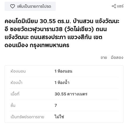
แชร์
เพิ่มเป็นรายการโปรด
คอนโดมิเนียม 30.55 ตร.ม. บ้านสวน แจ้งวัฒนะ
อี ซอยวัดเวฬุวนาราม38 (วัดไผ่เขียว) ถนน
แจ้งวัฒนะ ถนนสรงประภา แขวงสีกัน เขต
ดอนเมือง กรุงเทพมหานคร
|
ขาย
มือสอง
ห้องนอน
1 ห้องนอน
ห้องน้ำ
1 ห้องน้ำ
เนื้อที่
30.55 ตารางเมตร
ชั้น
7
เป็นทรัพย์รอการขาย
ไม่ใช่