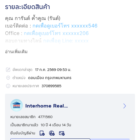
รายละเอียดสินค้า
คุณ การันต์ ค้ำคูณ (รันต์)
เบอร์ติดต่อ :
กดเพื่อดูเบอร์โทร xxxxxx546
Office :
กดเพื่อดูเบอร์โทร xxxxxx206
สอบถามทางไลน์
กดเพื่อดู Line: xxxxx
Line ID: @interhome
อ่านเพิ่มเติม
รหัสอสังหาริมทรัพย์ : 63942
อัพเดทล่าสุด
17 ก.ค. 2569 09:53 น.
ขนาด 30.55 ตร.ม.
ตำแหน่ง
ดอนเมือง กรุงเทพมหานคร
ที่ตั้ง : บ้านสวน แจ้งวัฒนะ อี ถ.แจ้งวัฒนะ เขตดอนเมือง
หมายเลขประกาศ
370899585
กรุงเทพมหานคร
Interhome Realty Estate
รายละเอียด
ใกล้ย่านดอนเมือง ใกล้ตลาดสดหลายแห่ง ห้างหลายแห่ง ใกล้
หมายเลขสมาชิก
4771560
โรงเรียนวัดเวฬุวนาราม โรงพยาบาล
เป็นสมาชิกมาแล้ว
10 ปี 4 เดือน 14 วัน
ยืนยันบัญชีผ่าน
บ้านสวน แจ้งวัฒนะ อี (Baan Suan Chaengwattana) ขาย