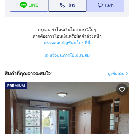
โทร
แชท
LINE
คอนโดมิเนียม
ขายคอนโดมิเนียม ซอยวัดเวฬุวนาราม38 (วัดไผ่เขียว) ถนน
แจ้งวัฒนะ ถนนสรงประภา แขวงสีกัน เขตดอนเมือง
กรุณาอย่าโอนเงินไม่ว่ากรณีใดๆ
กรุงเทพมหานคร
หากต้องการโอนเงินหรือมัดจำล่วงหน้า
ตรวจสอบบัญชีคนโกง ที่นี่
สูง 9 ชั้น อยู่ชั้น 7 มี 1 นอน 1 น้ำ 1 ครัว
แจ้งประกาศไม่เหมาะสม
มีที่จอดรถ 1 คัน แอร์ 1 ตัว มุ้งลวด เหล็กดัด
การตกแต่ง
สินค้าที่คุณอาจจะสนใจ'
ดูเพิ่มเติม
ตกแต่งบิวท์อิน พื้นปูกระเบื้อง
เหมาะอยู่อาศัย
PREMIUM
ทำเลดีสถานที่ใกล้เคียง
ย่านดอนเมือง ใกล้ตลาดสดหลายแห่ง ห้างหลายแห่ง ใกล้
โรงเรียนวัดเวฬุวนาราม โรงพยาบาลมงกุฎวัฒนะ โรง
พยาบาลจุฬาภรณ์ ใกล้ดิอเวนิวแจ้งวัฒนะ ตลาดโกสุมรวมใจ
เมืองทองธานี