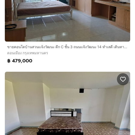
บิ๊กซีแจ้งวัฒนะ ใกล้สำนักงานเขตดอนเมือง ศูนย์ราชการ
แจ้งวัฒนะ
การเดินทางสะดวก
เข้า-ออกได้หลายเส้นทาง
ถนนแจ้งวัฒนะ ถนนสรงประภา ถนนโกสุมสามัคคี ออกถนน
วิภาวดี
ขายคอนโดบ้านสวนแจ้งวัฒนะ ตึก C ชั้น 3 ถนนแจ้งวัฒนะ 14 ทำเลดี เดินทางสะดวก ใกล้เซ็นทรัลแจ้งวัฒนะ
ใกล้รถไฟฟ้าสายสีแดง สถานีการเคหะ ใกล้รถไฟฟ้าสาย
ดอนเมือง กรุงเทพมหานคร
สีชมพู ปากเกร็ด-มีนบุรี
฿ 479,000
บริษัท อินเตอร์โฮม เรียลตี้ เอสเตท จำกัด
Interhome Realty Estate
www.interhome.co.th
โทร.
กดเพื่อดูเบอร์โทร xxxxxx206
https://www.interhome.co.th/propertydetail.php?
propcode=63942