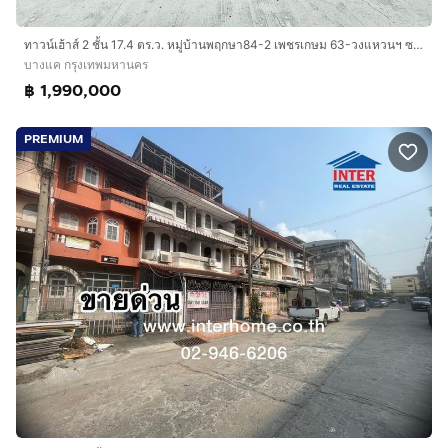
ทาวน์เฮ้าส์ 2 ชั้น 17.4 ตร.ว. หมู่บ้านพฤกษา84-2 เพชรเกษม 63-วงแหวนฯ ซอยเพชรเกษม63 ถนนกาญจนาภิเษก ถนนเพชรเกษม เขตบางแค กรุงเทพมหานคร
บางแค กรุงเทพมหานคร
฿ 1,990,000
PREMIUM