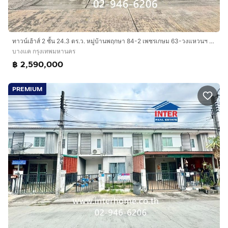
ทาวน์เฮ้าส์ 2 ชั้น 24.3 ตร.ว. หมู่บ้านพฤกษา 84-2 เพชรเกษม 63-วงแหวนฯ ซอยเพชรเกษม63 ถนนกาญจนาภิเษก ถนนเพชรเกษม เขตบางแค กรุงเทพมหานคร
บางแค กรุงเทพมหานคร
฿ 2,590,000
PREMIUM