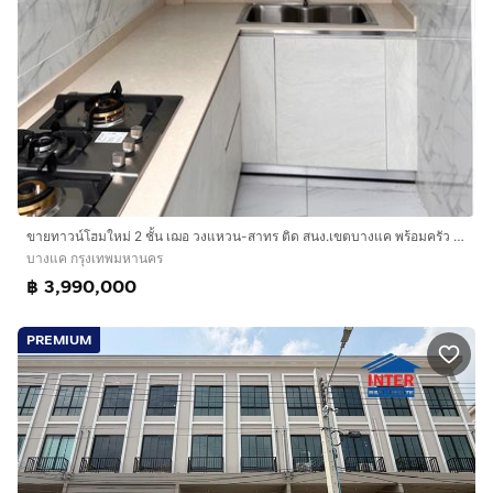
ขายทาวน์โฮมใหม่ 2 ชั้น เฌอ วงแหวน-สาทร ติด สนง.เขตบางแค พร้อมครัว และ แอร์ ราคาพิเศษ
บางแค กรุงเทพมหานคร
฿ 3,990,000
PREMIUM