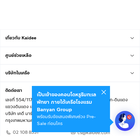
เกี่ยวกับ Kaidee
ศูนย์ช่วยเหลือ
บริษัทในเครือ
ติดต่อเรา
เป็นเจ้าของคอนโดหรูริมทะเล
เลขที่ 554/117 อาคารสกายไนน์ เซ็นเตอร์ ชั้น 22 ถนนอโศก-ดินแดง
พัทยา ภายใต้เครือโรงแรม
แขวงดินแดง เขตดินแดง
Banyan Group
บริษัท เคดี มาร์เก็ตเพลส จำกัด (สำนักงานใหญ่)
พร้อมรับข้อเสนอพิเศษช่วง Pre-
กรุงเทพมหานคร 10400
Sale ก่อนใคร
02 108 8531
cs@kaidee.com