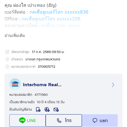
คุณ ผ่องใส เปาะทอง (อัญ)
เบอร์ติดต่อ :
กดเพื่อดูเบอร์โทร xxxxxx836
Office :
กดเพื่อดูเบอร์โทร xxxxxx206
สอบถามทางไลน์
กดเพื่อดู Line: xxxxx
Line ID: @interhome
อ่านเพิ่มเติม
รหัสอสังหาริมทรัพย์ : 64009
อัพเดทล่าสุด
17 ก.ค. 2569 09:53 น.
ขนาด 30.4 ตร.ว.
ตำแหน่ง
บางแค กรุงเทพมหานคร
ที่ตั้ง : หมู่บ้านเฌอวงแหวน-สาทร ถ.กาญจนาภิเษก เขต
หมายเลขประกาศ
370905772
บางแค กรุงเทพมหานคร
Interhome Realty Estate
รายละเอียด
ใกล้เดอะมอลล์บางแค โลตัสบางแค ซีคอนบางแค แม็คโคร
หมายเลขสมาชิก
4771560
กัลปพฤกษ์ บิ๊กซีกัลปพฤกษ์
เป็นสมาชิกมาแล้ว
10 ปี 4 เดือน 13 วัน
ยืนยันบัญชีผ่าน
หมู่บ้านเฌอ วงแหวน-สาทร ขายทาวน์เฮ้าส์ 3 ชั้น
โทร
แชท
LINE