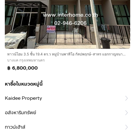
ทาวน์โฮม 3.5 ชั้น 19.4 ตร.ว หมู่บ้านพาทิโอ กัลปพฤกษ์-สาทร แยกกาญจนาภิเษก-กัลปพฤกษ์ ถนนกาญจนาภิเษก เขตบางแค กรุงเทพมหานคร
บางแค กรุงเทพมหานคร
฿ 6,800,000
หาซื้อในหมวดหมู่นี้
Kaidee Property
อสังหาริมทรัพย์
ทาวน์เฮ้าส์