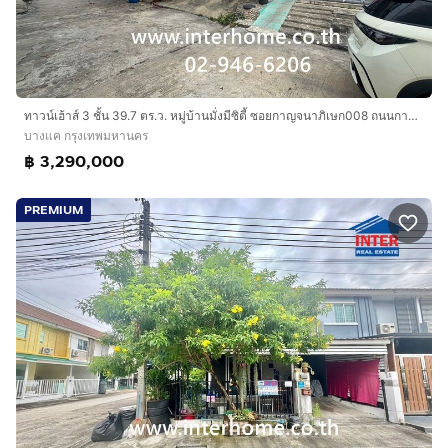
ภิเษก
โรงเรียนสารสาสน์ธนบุรี
โรงพยาบาลเกษมราษฎร์บางแค โรงพยาบาลพญาไท3
การเดินทางสะดวก
ทาวน์เฮ้าส์ 3 ชั้น 39.7 ตร.ว. หมู่บ้านมั่งมีซิตี้ ซอยกาญจนาภิเษก008 ถนนกาญจนาภิเษก เขตภาษีเจริญ กรุงเทพมหานคร
ถนนกาญจนาภิเษก
บางแค กรุงเทพมหานคร
ถนนเพชรเกษม ถนนบางแค
฿ 3,290,000
ถนนกัลปพฤกษ์
PREMIUM
บริษัท อินเตอร์โฮม เรียลตี้ เอสเตท จำกัด
Interhome Realty Estate
www.interhome.co.th
โทร.
กดเพื่อดูเบอร์โทร xxxxxx206
https://www.interhome.co.th/propertydetail.php?
propcode=64009