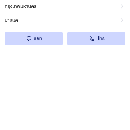
กรุงเทพมหานคร
บางแค
โทร
แชท