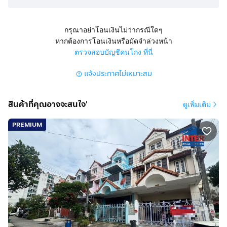
ขายทาวน์เฮ้าส์ 3 ชั้น ซอยกาญจนาภิเษก10 ถนนกาญจนา
ภิเษก ถนนกัลปพฤกษ์ แขวงบางแค เขตบางแค
กรุงเทพมหานคร
กรุณาอย่าโอนเงินไม่ว่ากรณีใดๆ
หากต้องการโอนเงินหรือมัดจำล่วงหน้า
สูง 3 ชั้น 3 ห้องนอน 4 ห้องน้ำ 1 ห้องครัว 1 ห้องรับแขก
ตรวจสอบบัญชีคนโกง ที่นี่
ที่จอดรถ 2 คัน
แจ้งประกาศไม่เหมาะสม
การตกเเต่ง
พื้นชั้น 1 ปูกระเบื้องแกรนิตโต้ พื้นชั้น2-3 ปูลามิเนต
สินค้าที่คุณอาจจะสนใจ'
ดูเพิ่มเติม
หลังมุม มีพื้นที่ด้านข้างเหลือเยอะ จัดสวนสวย แอร์ 3 ตัว มี
ม่าน
PREMIUM
ทำเลดีสถานที่ใกล้เคียง
โครงการน่าอยู่ ใกล้เดอะมอลล์บางแค
โลตัสบางแค ซีคอนบางแค
แม็คโครกัลปพฤกษ์ บิ๊กซีกัลปพฤกษ์
โฮมโปรกัลปพฤกษ์ เซ็นทรัลพระราม2
สำเพ็ง2 ตลาดบางแค
โรงเรียนสารสาสน์วิเทศบางบอน โรงเรียนเลิศหล้ากาญจนา