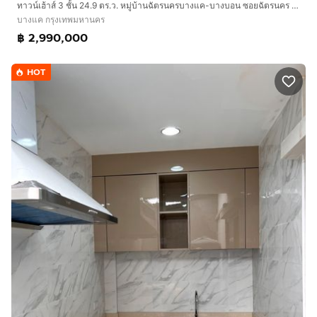
ทาวน์เฮ้าส์ 3 ชั้น 24.9 ตร.ว. หมู่บ้านฉัตรนครบางแค-บางบอน ซอยฉัตรนคร ซอย2 ถนนกัลปพฤษ์ ถนนเพชรเกษม-กาญจนาภิเษก ถนนบางบอน1 เขตบางแค กรุงเทพ
บางแค กรุงเทพมหานคร
฿ 2,990,000
HOT