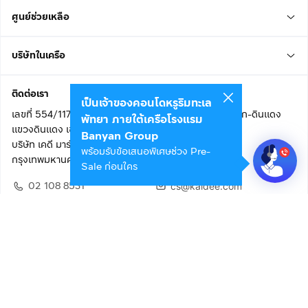
ศูนย์ช่วยเหลือ
บริษัทในเครือ
ติดต่อเรา
เป็นเจ้าของคอนโดหรูริมทะเล
เลขที่ 554/117 อาคารสกายไนน์ เซ็นเตอร์ ชั้น 22 ถนนอโศก-ดินแดง
พัทยา ภายใต้เครือโรงแรม
แขวงดินแดง เขตดินแดง
Banyan Group
บริษัท เคดี มาร์เก็ตเพลส จำกัด (สำนักงานใหญ่)
พร้อมรับข้อเสนอพิเศษช่วง Pre-
กรุงเทพมหานคร 10400
Sale ก่อนใคร
02 108 8531
cs@kaidee.com
ติดตามเรา
เพื่อประสบการณ์ใช้งานที่ดีขึ้น