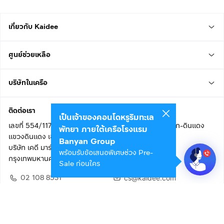
เกี่ยวกับ Kaidee
ศูนย์ช่วยเหลือ
บริษัทในเครือ
ติดต่อเรา
เป็นเจ้าของคอนโดหรูริมทะเล
เลขที่ 554/117 อาคารสกายไนน์ เซ็นเตอร์ ชั้น 22 ถนนอโศก-ดินแดง
พัทยา ภายใต้เครือโรงแรม
แขวงดินแดง เขตดินแดง
Banyan Group
บริษัท เคดี มาร์เก็ตเพลส จำกัด (สำนักงานใหญ่)
พร้อมรับข้อเสนอพิเศษช่วง Pre-
กรุงเทพมหานคร 10400
Sale ก่อนใคร
02 108 8531
cs@kaidee.com
ติดตามเรา