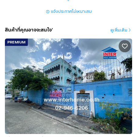
ด้านแปลงสวยมาก
แจ้งประกาศไม่เหมาะสม
ทำเลดีสถานที่ใกล้เคียง
ใกล้อิมพีเรียล สำโรง เซ็นทรัลบางนา บิ๊กซี ใกล้โรงพยาบาล
สินค้าที่คุณอาจจะสนใจ'
ดูเพิ่มเติม
ทหารเรือกรุงเทพ
PREMIUM
การเดินทางสะดวก
เข้า-ออกได้หลายเส้นทาง ใกล้ทางด่วนบางนา
ใกล้ทางด่วนวงแหวน-อุตสาหกรรม ใกล้ท่าเรือข้ามฟาก ใกล้
รถไฟฟ้า BTS สถานีแบริ่ง
ถนนสุขุมวิท ถนนริมทางรถไฟสายเก่า
บริษัท อินเตอร์โฮม เรียลตี้ เอสเตท จำกัด
Interhome Realty Estate
www.interhome.co.th
โทร.
กดเพื่อดูเบอร์โทร xxxxxx206
https://www.interhome.co.th/propertydetail.php?
propcode=64361-1