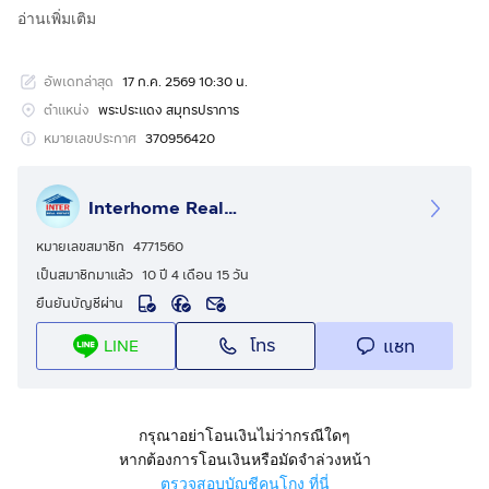
Line ID: @interhome
อ่านเพิ่มเติม
รหัสอสังหาริมทรัพย์ : 64361-1
อัพเดทล่าสุด
17 ก.ค. 2569 10:30 น.
ขนาด 163 ตร.ว.
ตำแหน่ง
พระประแดง สมุทรปราการ
ที่ตั้ง : ที่ดินเปล่า ซอยสุรพล2 ถ.สุขุมวิท พระประแดง
หมายเลขประกาศ
370956420
สมุทรปราการ
Interhome Realty Estate
รายละเอียด
ใกล้อิมพีเรียล สำโรง เซ็นทรัลบางนา บิ๊กซี ใกล้โรงพยาบาล
หมายเลขสมาชิก
4771560
ทหารเรือกรุงเทพ
เป็นสมาชิกมาแล้ว
10 ปี 4 เดือน 15 วัน
ยืนยันบัญชีผ่าน
ขายที่ดินเปล่า ซอยสุรพล2 ถนนสุขุมวิท ถนนริมทางรถไฟ
โทร
แชท
LINE
สายเก่า ตำบลสำโรง อำเภอพระประแดง จังหวัด
สมุทรปราการ
ที่ดินถมแล้ว + รั้วกำแพง ติดถนน 3 ด้าน
กรุณาอย่าโอนเงินไม่ว่ากรณีใดๆ
หน้ากว้าง 28 เมตร x 24 เมตร ทำเลดีมาก
หากต้องการโอนเงินหรือมัดจำล่วงหน้า
ทำเลดี แปลงมุม ทำเลเหมาะทำโกดัง+โรงงาน ติดถนน 3
ตรวจสอบบัญชีคนโกง ที่นี่