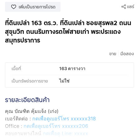
แชร์
เพิ่มเป็นรายการโปรด
ที่ดินเปล่า 163 ตร.ว. ที่ดินเปล่า ซอยสุรพล2 ถนน
สุขุมวิท ถนนริมทางรถไฟสายเก่า พระประแดง
สมุทรปราการ
|
ขาย
มือสอง
เนื้อที่
163 ตารางวา
เป็นทรัพย์รอการขาย
ไม่ใช่
รายละเอียดสินค้า
คุณ บัณฑิต คุ้มแจ้ง (เก่ง)
เบอร์ติดต่อ :
กดเพื่อดูเบอร์โทร xxxxxx318
Office :
กดเพื่อดูเบอร์โทร xxxxxx206
สอบถามทางไลน์
กดเพื่อดู Line: xxxxx