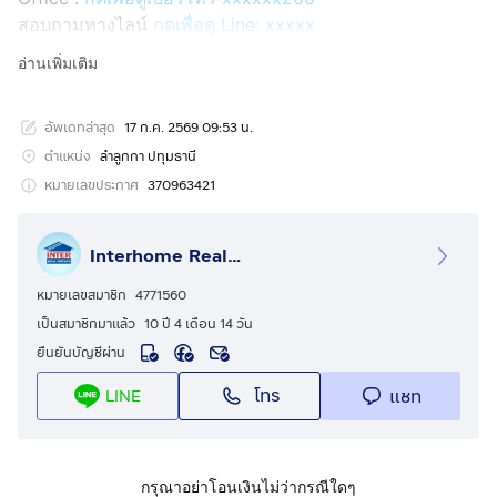
สอบถามทางไลน์
กดเพื่อดู Line: xxxxx
Line ID: @interhome
อ่านเพิ่มเติม
รหัสอสังหาริมทรัพย์ : 64431
อัพเดทล่าสุด
17 ก.ค. 2569 09:53 น.
ขนาด 35.5 ตร.ว.
ตำแหน่ง
ลำลูกกา ปทุมธานี
ที่ตั้ง : หมู่บ้านวังทองริเวอร์ปาร์ค ถ.พหลโยธิน ลำลูกกา
หมายเลขประกาศ
370963421
ปทุมธานี
Interhome Realty Estate
รายละเอียด
ใกล้ เซียร์ รังสิต,ฟิวเจอร์พาร์ค รังสิต,ตลาดสี่มุมเมือง,สนาม
หมายเลขสมาชิก
4771560
กีฬาธูปะเตมีย์,โรงเรียนสวนอักษร
เป็นสมาชิกมาแล้ว
10 ปี 4 เดือน 14 วัน
ยืนยันบัญชีผ่าน
หมู่บ้านวังทองริเวอร์​ปาร์ค​ ขายทาวน์เฮ้าส์ 2 ชั้น
โทร
แชท
LINE
ขายทาวน์เฮ้าส์ 2 ชั้น ซอยพหลโยธิน70 ถนนพหลโยธิน ถนน
ซอยหมู่บ้านวังทองริเวอร์ปาร์ค ตำบลคูคต อำเภอลำลูกกา
จังหวัดปทุมธานี
กรุณาอย่าโอนเงินไม่ว่ากรณีใดๆ