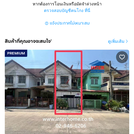
หากต้องการโอนเงินหรือมัดจำล่วงหน้า
สูง 2 ชั้น 4 นอน 2 น้ำ 1 ครัว 1 ห้องนั่งเล่น + ร้านอาหาร
ตรวจสอบบัญชีคนโกง ที่นี่
หน้าบ้าน
แจ้งประกาศไม่เหมาะสม
มุ้งลวด เหล็กดัด ม่าน
การตกแต่ง
สินค้าที่คุณอาจจะสนใจ'
ดูเพิ่มเติม
ข้อมูล: ทาวน์เฮ้าส์ 2 ชั้น พื้นที่ 35.5 ตรว. หมู่บ้านวังทองริ
เวอร์พาร์ค ซอยพหลโยธิน70
PREMIUM
- ขนาด 4 ห้องนอน 2 ห้องน้ำ 1 ห้องรับแขก ต่อเติมโรงรถ
แล้ว มีร้านอาหารตามสั่ง พื้นที่ด้านหลังกว้าง พร้อมต่อเติม
เคาน์เตอร์ครัว เย็นรับลมตลอดวัน
จุดเด่น: มี 4 ห้องนอน ด้านหน้าเปิดกิจการได้เลย เหมาะกับ
ครอบครัวสมาชิกหลายคน
สาธารณูปโภค: ถนนในโครงการกว้างขวาง ตรงข้ามบ้านมี
7-11 ในหมู่บ้าน,สนามบาส,โรงเรียนอนุบาลในหมู่บ้าน
ทำเลดีสถานที่ใกล้เคียง:
ใกล้ เซียร์ รังสิต,ฟิวเจอร์พาร์ค รังสิต,ตลาดสี่มุมเมือง,สนาม
กีฬาธูปะเตมีย์,โรงเรียนสวนอักษร,สนามบินดอนเมือง,โรง