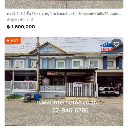
พยาบาลแพทย์รังสิต
ทาวน์เฮ้าส์ 2 ชั้น 16 ตร.ว. หมู่บ้านวังทองริเวอร์ปาร์ค ซอยพหลโยธิน70 ถนนพหลโยธิน ถนนซอยหมู่บ้านวังทองริเวอร์ปาร์ค ลำลูกกา ปทุมธานี
การเดินทางสะดวก
ลำลูกกา ปทุมธานี
ถนนพหลโยธิน ถนนซอยหมู่บ้านวังทองริเวอร์ปาร์ค ถนน
฿ 1,800,000
รังสิต-นครนายก
HOT
บริษัท อินเตอร์โฮม เรียลตี้ เอสเตท จำกัด
Interhome Realty Estate
www.interhome.co.th
โทร.
กดเพื่อดูเบอร์โทร xxxxxx206
https://www.interhome.co.th/propertydetail.php?
propcode=64431