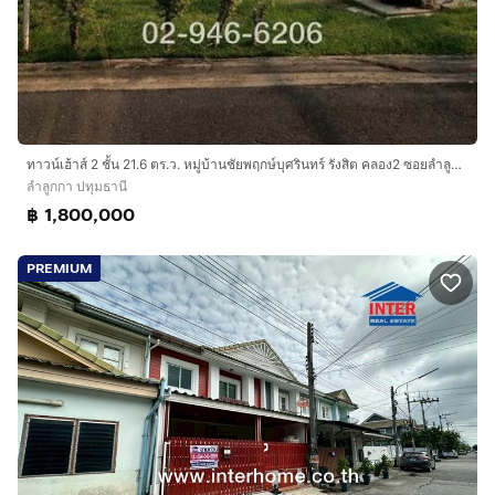
ทาวน์เฮ้าส์ 2 ชั้น 21.6 ตร.ว. หมู่บ้านชัยพฤกษ์บุศรินทร์ รังสิต คลอง2 ซอยลำลูกกาคลอง2 ถนนลูกลูกกา ถนนรังสิต-นครนายก ลำลูกกา ปทุมธานี
ลำลูกกา ปทุมธานี
฿ 1,800,000
PREMIUM