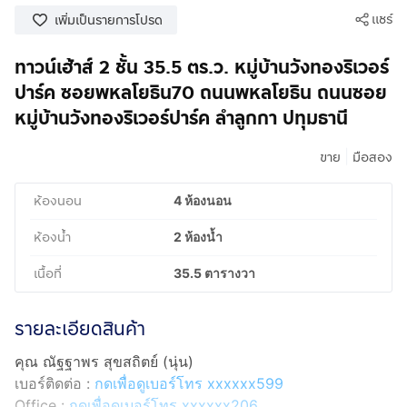
แชร์
เพิ่มเป็นรายการโปรด
ทาวน์เฮ้าส์ 2 ชั้น 35.5 ตร.ว. หมู่บ้านวังทองริเวอร์
ปาร์ค ซอยพหลโยธิน70 ถนนพหลโยธิน ถนนซอย
หมู่บ้านวังทองริเวอร์ปาร์ค ลำลูกกา ปทุมธานี
|
ขาย
มือสอง
ห้องนอน
4 ห้องนอน
ห้องน้ำ
2 ห้องน้ำ
เนื้อที่
35.5 ตารางวา
รายละเอียดสินค้า
คุณ ณัฐฐาพร สุขสถิตย์ (นุ่น)
เบอร์ติดต่อ :
กดเพื่อดูเบอร์โทร xxxxxx599
Office :
กดเพื่อดูเบอร์โทร xxxxxx206