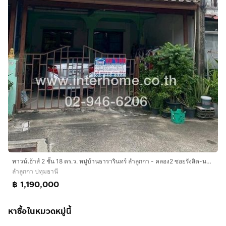
ทาวน์เฮ้าส์ 2 ชั้น 18 ตร.ว. หมู่บ้านธารารินทร์ ลำลูกกา - คลอง2 ซอยรังสิต-นครนายก56 แยก1 ถนนรังสิต-นครนายก ถนนลำลูกกา ลำลูกกา ปทุมธานี
ลำลูกกา ปทุมธานี
฿ 1,190,000
หาซื้อในหมวดหมู่นี้