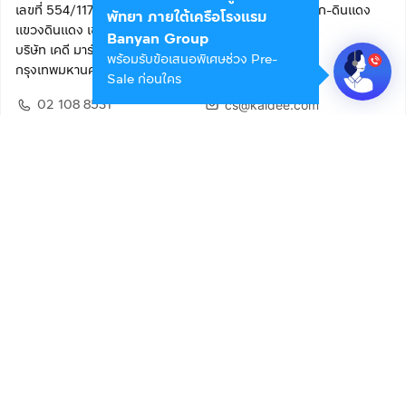
เลขที่ 554/117 อาคารสกายไนน์ เซ็นเตอร์ ชั้น 22 ถนนอโศก-ดินแดง
พัทยา ภายใต้เครือโรงแรม
แขวงดินแดง เขตดินแดง
Banyan Group
บริษัท เคดี มาร์เก็ตเพลส จำกัด (สำนักงานใหญ่)
พร้อมรับข้อเสนอพิเศษช่วง Pre-
กรุงเทพมหานคร 10400
Sale ก่อนใคร
02 108 8531
cs@kaidee.com
ติดตามเรา
เพื่อประสบการณ์ใช้งานที่ดีขึ้น
© 2568 บริษัท เคดี มาร์เก็ตเพลส จำกัด