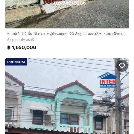
ทาวน์เฮ้าส์ 2 ชั้น 18 ตร.ว. หมู่บ้านพฤกษา20 ลำลูกกาคลอง2 ซอยเสมาฟ้าครามลำลูกกาคลอง2 ถนนลำลูกกา ถนนรังสิต-นครนายก ลำลูกกา ปทุมธานี
ลำลูกกา ปทุมธานี
฿ 1,650,000
PREMIUM