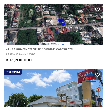
ที่ดินติดถนนทุ่งมังกรซอย6 แขวงฉิมพลี เขตตลิ่งชัน กทม.
ตลิ่งชัน กรุงเทพมหานคร
฿ 13,200,000
PREMIUM