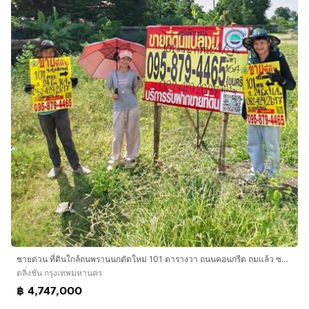
ชายด่วน ที่ดินใกล้ถนพรานนกตัดใหม่ 101 ตารางวา ถนนคอนกรีต ถมแล้ว ซอย ทวีวัฒนา-กาญจนาภิเษก 6 (ซอยศุภลักษณ์) ตลิ่งชัน กทม.
ตลิ่งชัน กรุงเทพมหานคร
฿ 4,747,000