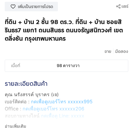
แชร์
เพิ่มเป็นรายการโปรด
ที่ดิน + บ้าน 2 ชั้น 98 ตร.ว. ที่ดิน + บ้าน ซอยสิ
รินธร7 แยก1 ถนนสินธร ถนนจรัญสนิทวงศ์ เขต
ตลิ่งชัน กรุงเทพมหานคร
|
ขาย
มือสอง
เนื้อที่
98 ตารางวา
รายละเอียดสินค้า
คุณ นรังสรรค์ บุราคร (เจ)
เบอร์ติดต่อ :
กดเพื่อดูเบอร์โทร xxxxxx995
Office :
กดเพื่อดูเบอร์โทร xxxxxx206
สอบถามทางไลน์
กดเพื่อดู Line: xxxxx
Line ID: @interhome
อ่านเพิ่มเติม