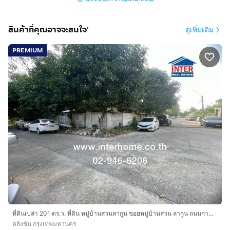
ติดถนนซอยสิรินธร7 แยก1 และสิรินธร7 แยก3
สินค้าที่คุณอาจจะสนใจ'
ดูเพิ่มเติม
ทำเลดีสถานที่ใกล้เคียง
ใกล้ตั้งฮั้วเส็ง ใกล้เซ็นทรัลปิ่นเกล้า ใกล้โรงพยาบาลยันฮี โรง
PREMIUM
พยาบาลศิริราช
การเดินทางสะดวก
เข้า-ออกได้ลายเส้นทาง
ที่ดินติดถนนซอย 2 ด้าน ห่างจากถนนสิรินธร เพียง 50 เมตร
ถนนจรัญสนิทสงศ์
บริษัท อินเตอร์โฮม เรียลตี้ เอสเตท จำกัด
Interhome Realty Estate
www.interhome.co.th
โทร.
กดเพื่อดูเบอร์โทร xxxxxx206
https://www.interhome.co.th/propertydetail.php?
ที่ดินเปล่า 201 ตร.ว. ที่ดิน หมู่บ้านสวนลากูน ซอยหมู่บ้านสวน ลากูน ถนนกาญจนาภิเษก (ตะวันตก) เขตตลิ่งชัน กรุงเทพมหานคร
propcode=64560
ตลิ่งชัน กรุงเทพมหานคร