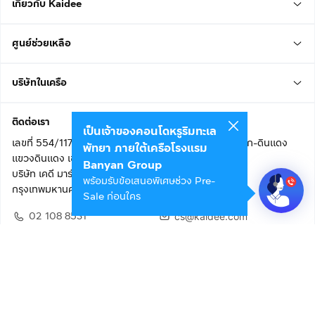
เกี่ยวกับ Kaidee
ศูนย์ช่วยเหลือ
บริษัทในเครือ
ติดต่อเรา
เป็นเจ้าของคอนโดหรูริมทะเล
เลขที่ 554/117 อาคารสกายไนน์ เซ็นเตอร์ ชั้น 22 ถนนอโศก-ดินแดง
พัทยา ภายใต้เครือโรงแรม
แขวงดินแดง เขตดินแดง
Banyan Group
บริษัท เคดี มาร์เก็ตเพลส จำกัด (สำนักงานใหญ่)
พร้อมรับข้อเสนอพิเศษช่วง Pre-
กรุงเทพมหานคร 10400
Sale ก่อนใคร
02 108 8531
cs@kaidee.com
ติดตามเรา