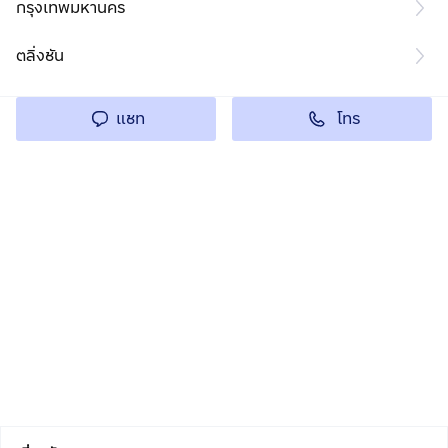
กรุงเทพมหานคร
ตลิ่งชัน
โทร
แชท