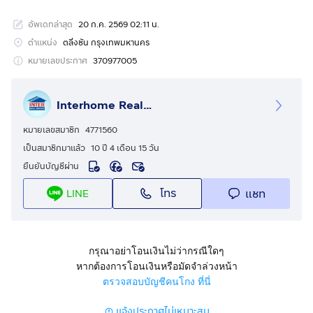
รหัสอสังหาริมทรัพย์ : 64560
อัพเดทล่าสุด
20 ก.ค. 2569 02:11 น.
ขนาด 98 ตร.ว.
ตำแหน่ง
ตลิ่งชัน กรุงเทพมหานคร
ที่ตั้ง : ที่ดิน + บ้าน ซอยสิรินธร7 แยก1 ถ.จรัญสนิทวงศ์ เขต
หมายเลขประกาศ
370977005
ตลิ่งชัน กรุงเทพมหานคร
Interhome Realty Estate
รายละเอียด
ใกล้ตั้งฮั้วเส็ง ใกล้เซ็นทรัลปิ่นเกล้า ใกล้โรงพยาบาลยันฮี โรง
หมายเลขสมาชิก
4771560
พยาบาลศิริราช
เป็นสมาชิกมาแล้ว
10 ปี 4 เดือน 15 วัน
ยืนยันบัญชีผ่าน
ขายที่ดิน+บ้าน 2 ชั้น ซอยสิรินธร7 แยก1,แยก3 ถนนสินธร
โทร
แชท
LINE
ถนนจรัญสนิทวงศ์ แขวงบางบำหรุฝั่งเหนือ เขตตลิ่งชัน
กรุงเทพมหานคร
สูง 2 ชั้น
กรุณาอย่าโอนเงินไม่ว่ากรณีใดๆ
หากต้องการโอนเงินหรือมัดจำล่วงหน้า
การตกแต่ง
ตรวจสอบบัญชีคนโกง ที่นี่
ที่ดินแปลงสวย เข้าซอยเพียง 50 เมตร
แจ้งประกาศไม่เหมาะสม
กว้าง 15 เมตร ลึก 30 เมตร (โดยประมาณ)