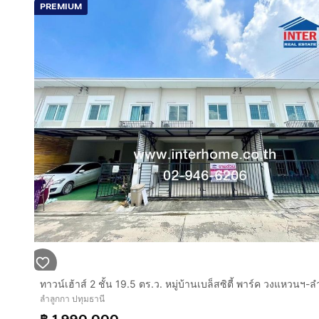
PREMIUM
-โรงพักและที่ว่าการ อ.ลำลูกกา,
-ศูนย์ราชการธัญบุรี,
-โรงพยาบาลธัญบุรี
•ใกล้สถานศึกษา เช่น
-รร.เฟื่องฟ้าวิทยา(ระดับอนุบาล-ป.6)
-โรงเรียนเตรียมอุดมศึกษาพัฒนาการ ปทุมธานี อ.ลำลูกกา
-มหาวิทยาลัยเทคโนโลยีราชมงคลธัญบุรี
การเดินทางสะดวก
ถนนลำลูกกาคลอง7
ใกล้มอเตอร์เวย์ วงแหวนรอบนอก ทางด่วนวิภาวดีรังสิต 
บริษัท อินเตอร์โฮม เรียลตี้ เอสเตท จำกัด
Interhome Realty Estate
www.interhome.co.th
โทร.
กดเพื่อดูเบอร์โทร xxxxxx206
ลำลูกกา ปทุมธานี
https://www.interhome.co.th/propertydetail.php?p