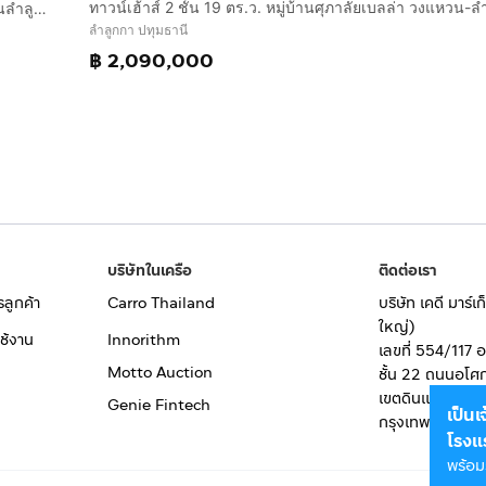
ทาวน์เฮ้าส์ 2 ชั้น 22.5 ตร.ว. หมู่บ้านชวนอยู่ ลำลูกกาคลอง 8 ถนนลำลูกกา ถนนทางหลวงชนบท ปท3006 คลอง8 ลำลูกกา ปทุมธานี
ลำลูกกา ปทุมธานี
฿ 2,090,000
บริษัทในเครือ
ติดต่อเรา
รลูกค้า
Carro Thailand
บริษัท เคดี มาร์
ใหญ่)
ช้งาน
Innorithm
เลขที่ 554/117 
Motto Auction
ชั้น 22 ถนนอโศ
เขตดินแดง
Genie Fintech
เป็น
กรุงเทพมหานคร
โรงแ
พร้อม