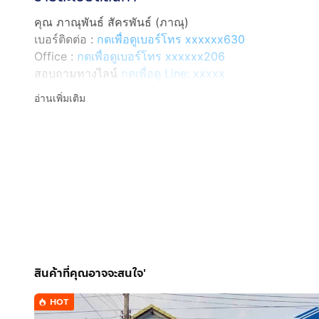
คุณ ภาณุพันธ์ สัครพันธ์ (ภาณุ)
เบอร์ติดต่อ :
กดเพื่อดูเบอร์โทร xxxxxx630
Office :
กดเพื่อดูเบอร์โทร xxxxxx206
สอบถามทางไลน์
กดเพื่อดู Line: xxxxx
Line ID: @interhome
อ่านเพิ่มเติม
รหัสอสังหาริมทรัพย์ : 64531
ขนาด 16 ตร.ว.
ที่ตั้ง : หมู่บ้านอรณิชา คลอง7 ถ.ลำลูกกา ลำลูกกา ปทุมธา
รายละเอียด
ใกล้กับตลาดชัชวาลย์คลอง 7 ใกล้ห้างบิ๊กซี โลตัส
หมู่บ้านอรณิชา คลอง7 ขายทาวน์เฮ้าส์ 2 ชั้น
สินค้าที่คุณอาจจะสนใจ'
ขายทาวน์เฮ้าส์ 2 ชั้น ถนนลำลูกกาคลอง7 ตำบลบึงคำพร้อ
HOT