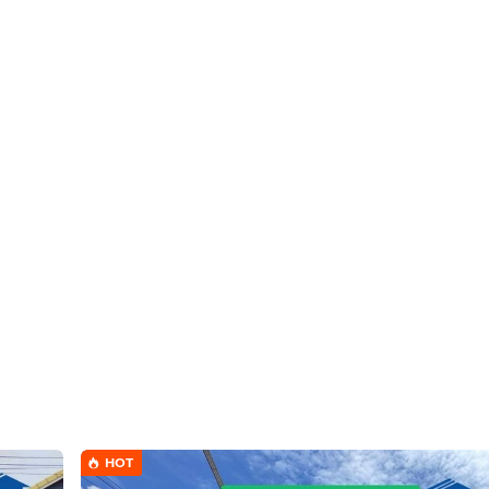
นี
ย อำเภอลำลูกกา จังหวัดปทุมธานี
HOT