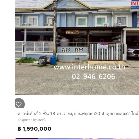
สูง 2 ชั้น 2 ห้องนอน 2 ห้องน้ำ 1 ห้องครัว 1 ห้องโถง
มีที่จอดรถ 1 คัน
การตกแต่ง
ต่อเติมหลังคาจอดรถแล้ว ต่อเติมครัว
ปูกระเบื้องใหม่ทั้งหลัง
สภาพบ้านปรับปรุงแล้วพร้อมอยู่
ทำเลดีสถานที่ใกล้เคียง
-ใกล้กับตลาดชัชวาลย์คลอง 7
-อยู่ระหว่างศูนย์กระจายสินค้าโลตัส กับ ศูนย์กระจายสินค้
-ใกล้ห้างบิ๊กซี
-โลตัส
-โฮมโปร
-ตลาดบ้านฟ้า เลอ มาร์เช่
-ตลาดสด(ตลาดชัชวาลคลองเจ็ดและตลาดใหญ่ลำลูกกา)
ลำลูกกา ปทุมธานี
•ใกล้หน่วยงานราชการ เช่น
฿ 1,590,000
-ที่ทำการ อ.บ.ต.,
-กฟภ.ลำลูกกา,