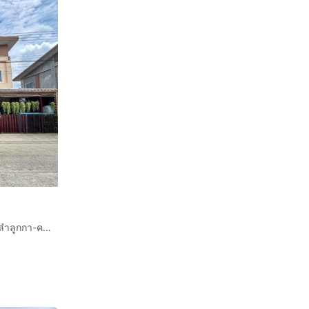
ทาวน์เฮ้าส์ 2 ชั้น 21.1 ตร.ว. หมู่บ้านเดอะเฟิร์สโฮม วงแหวน ลำลูกกา-คลอง3 ซอยเปียร์นนท์ ถนนลำลูกกา ลำลูกกา ปทุมธานี