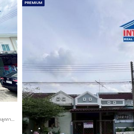
PREMIUM
และทางด่วนกาญจนาภิเษก
ทาวน์เฮ้าส์ 2 ชั้น 19.5 ตร.ว. หมู่บ้านเบล็สซิตี้ พาร์ค วงแหวนฯ-ลำลูกกา ใกล้โฮมโปร ซอยลำลูกกา97 ถนนกาญจนาภิเษก ถนนลำลูกกา ลำลูกกา ปทุมธานี
ropcode=64531