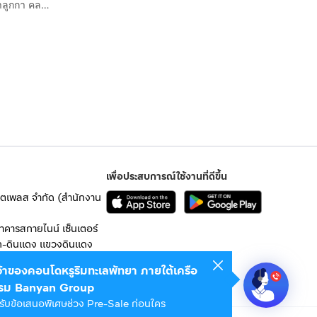
ทาวน์เฮ้าส์ 2 ชั้น 19 ตร.ว. หมู่บ้านศุภาลัยเบลล่า วงแหวน-ลำลูกกา คลอง6 ถนนลำลูกกา ถนนเทศบาลลำลูกกา1 ลำลูกกา ปทุมธานี
เพื่อประสบการณ์ใช้งานที่ดีขึ้น
เก็ตเพลส จำกัด (สำนักงาน
อาคารสกายไนน์ เซ็นเตอร์
ก-ดินแดง แขวงดินแดง
เจ้าของคอนโดหรูริมทะเลพัทยา ภายใต้เครือ
 10400
รม Banyan Group
รับข้อเสนอพิเศษช่วง Pre-Sale ก่อนใคร