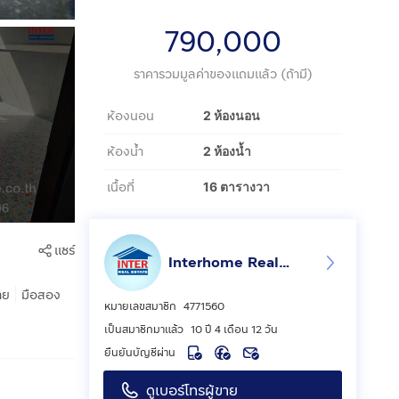
790,000
ราคารวมมูลค่าของแถมแล้ว (ถ้ามี)
ห้องนอน
2 ห้องนอน
ห้องน้ำ
2 ห้องน้ำ
เนื้อที่
16 ตารางวา
แชร์
Interhome Realty Estate
|
าย
มือสอง
หมายเลขสมาชิก
4771560
เป็นสมาชิกมาแล้ว
10 ปี 4 เดือน 12 วัน
ยืนยันบัญชีผ่าน
ดูเบอร์โทรผู้ขาย