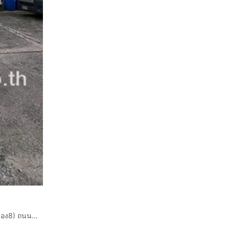
ทาวน์เฮ้าส์ 1 ชั้น 22.5 ตร.ว. หมู่บ้านชวนอยู่วิลล์ (ลำลูกกาคลอง8) ถนนลำลูกกา ถนนรังสิต-นครนายก ลำลูกกา ปทุมธานี