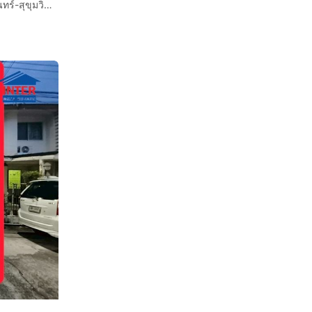
ทาวน์เฮ้าส์ 2 ชั้น 16.7 ตร.ว. หมู่บ้านโกลเด้นทาวน์2 ศรีนครินทร์-สุขุมวิท ซอยทรัพย์พัฒนา (ซอยทรัพย์บุญชัย28) ถนนศรีนครินทร์ เมืองสมุทรปราการ