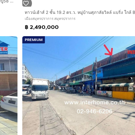
ทาวน์เฮ้าส์ 2 ชั้น 18.9 ตร.ว. หมู่บ้านสิวารมณ์วิลเลจ สุขุมวิท-บางปู58 ใกล้เทศบาลบางปู ซอยเทศบาลบางปู58 ถนนสุขุมวิทสายเก่า ถนนศรีนครินทร์
เมืองสมุทรปราการ สมุทรปราการ
฿ 2,490,000
PREMIUM