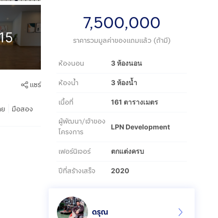
7,500,000
15
ราคารวมมูลค่าของแถมแล้ว (ถ้ามี)
ห้องนอน
3 ห้องนอน
ห้องน้ำ
3 ห้องน้ำ
แชร์
เนื้อที่
161 ตารางเมตร
|
าย
มือสอง
ผู้พัฒนา/เจ้าของ
LPN Development
โครงการ
เฟอร์นิเจอร์
ตกแต่งครบ
ปีที่สร้างเสร็จ
2020
ดรุณ