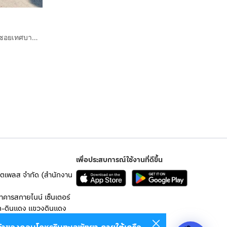
ทาวน์เฮ้าส์ 3 ชั้น 27.4 ตร.ว. หมู่บ้านการเคหะสมุทรปราการ ซอยเทศบาลบางปู49 ถนนสุขุมวิทสายเก่า เมืองสมุทรปราการ สมุทรปราการ
เพื่อประสบการณ์ใช้งานที่ดีขึ้น
เก็ตเพลส จำกัด (สำนักงาน
อาคารสกายไนน์ เซ็นเตอร์
ก-ดินแดง แขวงดินแดง