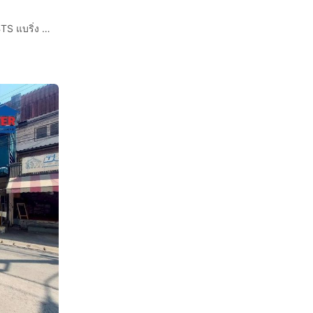
ทาวน์เฮ้าส์ 2 ชั้น 19.2 ตร.ว. หมู่บ้านศุภาลัยวิลล์ แบริ่ง ใกล้ BTS แบริ่ง ถนนศรีนครินทร์ ถนนสุขุมวิท เมืองสมุทรปราการ สมุทรปราการ