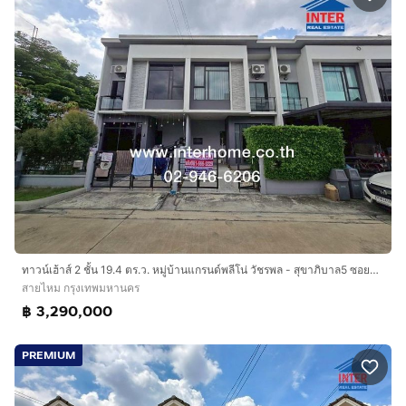
ทาวน์เฮ้าส์ 2 ชั้น 19.4 ตร.ว. หมู่บ้านแกรนด์พลีโน่ วัชรพล - สุขาภิบาล5 ซอยสุขาภิบาล5 ซอย638 ถนนสุขาภิบาล5 เขตสายไหม กรุงเทพมหานคร
สายไหม กรุงเทพมหานคร
฿ 3,290,000
PREMIUM