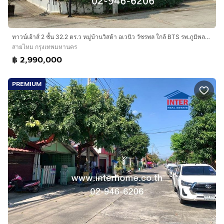
ทาวน์เฮ้าส์ 2 ชั้น 32.2 ตร.ว หมู่บ้านวิสต้า อเวนิว วัชรพล ใกล้ BTS รพ.ภูมิพลอดุลยเดช ซอยวัชรพล5 ถนนวัชรพล ถนนรามอินทรา เขตสายไหม กรุงเทพ
สายไหม กรุงเทพมหานคร
฿ 2,990,000
PREMIUM