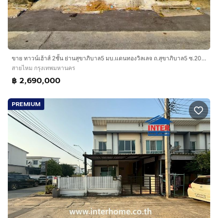
ขาย ทาวน์เฮ้าส์ 2ชั้น ย่านสุขาภิบาล5 มบ.แดนทองวิลเลจ ถ.สุขาภิบาล5 ซ.20 สายไหม เทพรักษ์ เดินทางง่าย เชื่อมต่อถนนหลายสาย
สายไหม กรุงเทพมหานคร
฿ 2,690,000
PREMIUM