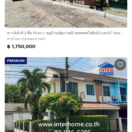
ทาวน์เฮ้าส์ 2 ชั้น 18 ตร.ว. หมู่บ้านณัฐกานต์5 ซอยพหลโยธิน52 แยก37 ถนนพหลโยธิน37 เขตสายไหม กรุงเทพมหานคร
สายไหม กรุงเทพมหานคร
฿ 1,750,000
PREMIUM