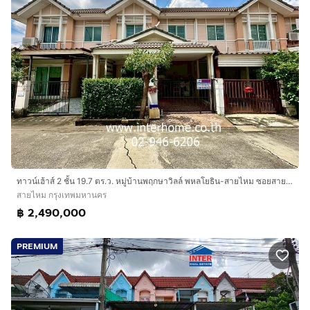
ทาวน์เฮ้าส์ 2 ชั้น 19.7 ตร.ว. หมู่บ้านพฤกษาวิลล์ พหลโยธิน-สายไหม ซอยสายไหม31-33 ถนนสายไหม ถนนพหลโยธิน เขตสายไหม กรุงเทพมหานคร
สายไหม กรุงเทพมหานคร
฿ 2,490,000
PREMIUM