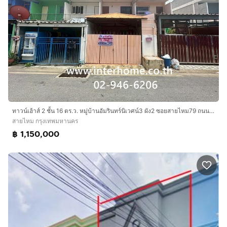
ทาวน์เฮ้าส์ 2 ชั้น 16 ตร.ว. หมู่บ้านอัมรินทร์นิเวศน์3 ผัง2 ซอยสายไหม79 ถนนพหลโยธิน ถนนสายไหม เขตสายไหม กรุงเทพมหานคร
สายไหม กรุงเทพมหานคร
฿ 1,150,000