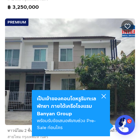
฿ 3,250,000
PREMIUM
เป็นเจ้าของคอนโดหรูริมทะเล
พัทยา ภายใต้เครือโรงแรม
Banyan Group
พร้อมรับข้อเสนอพิเศษช่วง Pre-
Sale ก่อนใคร
ทาวน์โฮม 2 ชั้น 30.4 ตร.ว. หมู่บ้านวิสต้าอเวนิว วัชรพล บ้านทำเลดีวัชรพล บ้านหลังริม ระหว่างซอยวัชรพล3 กับ5 ถนนวัชรพล ถนนสุขาภิบาล5
สายไหม กรุงเทพมหานคร