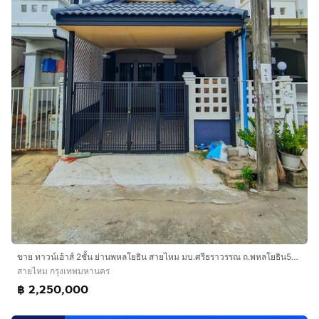
ขาย ทาวน์เฮ้าส์ 2ชั้น ย่านพหลโยธิน สายไหม มบ.ศรีธราวรรณ ถ.พหลโยธิน54 1 แยก4 รีโนเวทใหม่ ต่อเติมเต็ม พร้อมอยู่
สายไหม กรุงเทพมหานคร
฿ 2,250,000