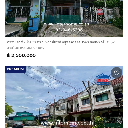
ทาวน์เฮ้าส์ 2 ชั้น 20 ตร.ว. ทาวน์เฮ้าส์ อยู่หลังตลาดป้าพร ซอยพหลโยธิน52 แยก33 ถนนพหลโยธิน ถนนซอยพหลโยธิน52 เขตสายไหม กรุงเทพมหานคร
สายไหม กรุงเทพมหานคร
฿ 2,500,000
PREMIUM