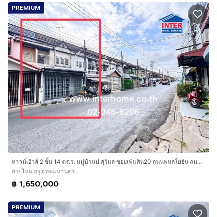
PREMIUM
ทาวน์เฮ้าส์ 2 ชั้น 14 ตร.ว. หมู่บ้านป.สุวิมล ซอยเพิ่มสิน20 ถนนพหลโยธิน ถนนเพิ่มสิน เขตสายไหม กรุงเทพมหานคร
สายไหม กรุงเทพมหานคร
฿ 1,650,000
PREMIUM