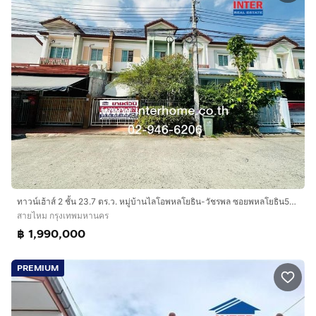
ทาวน์เฮ้าส์ 2 ชั้น 23.7 ตร.ว. หมู่บ้านไลโอพหลโยธิน-วัชรพล ซอยพหลโยธิน54-1 แยก 4 (ซอยวัดเกาะ) ถนนพหลโยธิน ถนนเพิ่มสิน เขตสายไหม กรุงเทพมหานคร
สายไหม กรุงเทพมหานคร
฿ 1,990,000
PREMIUM