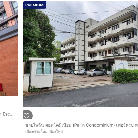
ี ตู้เย็น
PREMIUM
า เชียงใหม่ 2, ตลาดวโรรส, โรงพยาบาลกรุงเทพฯ เชียงใหม่ โรงพยา
ัย, โรงเรียนปรินส์รอยแยลส์วิทยาลัย, และมหาวิทยาลัยพายัพ
ให้เช่า คอนโดเอสเซ็นท์ วิลล์ เชียงใหม่ 2 ห้องนอน 2 ห้องน้ำให้เช่า Escent Ville เชียงใหม่ | 2 ห้องนอน + ที่จอดรถส
ropcode=64890
เมืองเชียงใหม่ เชียงใหม่