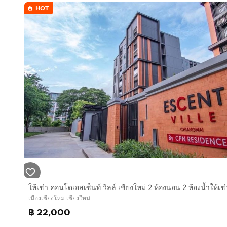
บิวท์อินทั้งห้อง เฟอร์นิเจอร์ครบ พร้อมเข้าอยู่ ครัวบิวท์อิน ทีว
HOT
คอนโดตึกสูง วิวดี ใจกลางเมืองเชียงใหม่
ทำเลดีสถานที่ใกล้เคียง
ใกล้ห้างสรรพสินค้าเซ็นทรัลเชียงใหม่, บิ๊กซี เอ็กซ์ตร้
มิค เชียงใหม่, โรงพยาบาลเทพปัญญา, โรงเรียนดาราวิทยาล
การเดินทางสะดวก
ทางคู่ขนานถนนสายอำเภอแม่ริม เชียงใหม่-ลำปาง
ถนนเชียงใหม่-ดอยสะเก็ด (ถนนหมายเลข 118)
ถนนซุปเปอร์ไฮเวย์ เชียงใหม่-ลำปาง
บริษัท อินเตอร์โฮม เรียลตี้ เอสเตท จำกัด
Interhome Realty Estate
www.interhome.co.th
โทร.
กดเพื่อดูเบอร์โทร xxxxxx206
เมืองเชียงใหม่ เชียงใหม่
https://www.interhome.co.th/propertydetail.php?p
฿ 22,000