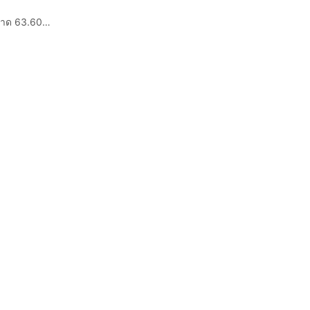
ขาย คอนโดเปล่า ฮิลไซด์ 3 เชียงใหม่ ห้อง studio วิวสวย ขนาด 63.60 ตร.ม.