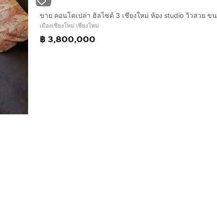
เมืองเชียงใหม่ เชียงใหม่
฿ 3,800,000