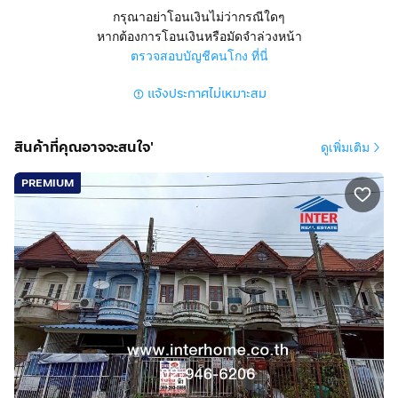
รามอินทรา62 แยก27-1 ถนนรัชดาภิเษก-รามอินทรา ถนน
กรุณาอย่าโอนเงินไม่ว่ากรณีใดๆ
รามอินทรา แขวงคันนายาว เขตคันนายาว กรุงเทพมหานคร
หากต้องการโอนเงินหรือมัดจำล่วงหน้า
ตรวจสอบบัญชีคนโกง ที่นี่
สูง 3 ชั้น 3 ห้องนอน 3 ห้องน้ำ 1 ห้องครัว 1 ห้องรับแขก ที่
แจ้งประกาศไม่เหมาะสม
จอดรถ 1 คัน แอร์ 3 ตัว มุ้งลวด เหล็กดัด ม่าน
การตกแต่ง
สินค้าที่คุณอาจจะสนใจ'
ดูเพิ่มเติม
พื้นชั้นบนปูด้วยไม้ลามิเนต
พื้นชั้นล่างปูด้วยกระเบื้องแกรนิตโต้
PREMIUM
บ้านแต่งสวย พร้อมอยู่ ครัวบิวท์อิน
ทำเลดีสถานที่ใกล้เคียง
ใกล้แฟชั่นไอส์แลนด์ เดอะพรอมมานาด สวนน้ำสวนสยาม
โรงเรียนบดินทรเดชา 2 ตลาดปัฐวิกรณ์ โรงเรียนเบญจมินทร์
โรงพยาบาลนวเวช โรงพยาบาลพญาไทนวมินทร์โรง
พยาบาลสินแพทย์ โรงพยาบาลนพรัตน์ โรงเรียนเลิศหล้า
การเดินทางสะดวก
ถนนรัชดาภิเษก-รามอินทรา ถนนรามอินทรา ถนนนวมินทร์