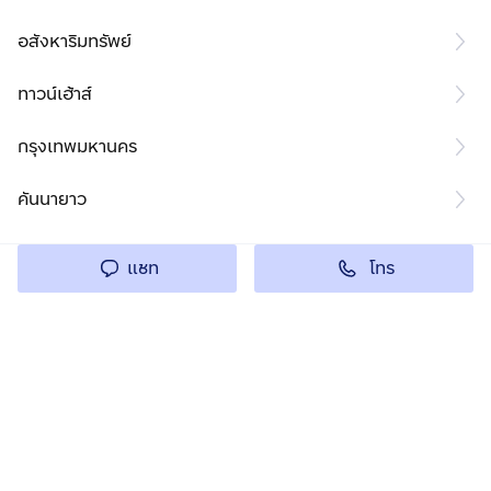
อสังหาริมทรัพย์
ทาวน์เฮ้าส์
กรุงเทพมหานคร
คันนายาว
โทร
แชท