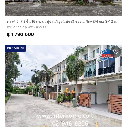
ถนนวงแหวนกาญจนาภิเษกบางนา-บางปะอิน เข้าออกซอย
รัชดา-รามอินทรา 3 และซอยรามอินทรา62 แยก27-1
รถไฟฟ้า BTS สายสีชมพู
ทาวน์เฮ้าส์ 2 ชั้น 16 ตร.ว. หมู่บ้านกัญจน์เพชร3 ซอยนวมินทร์74 แยก3-12 ถนนประเสริฐมนูกิจ ถนนนวมินทร์ ถนนรัชดา-รามอินทรา เขตคันนายาว กรุงเทพ
คันนายาว กรุงเทพมหานคร
บริษัท อินเตอร์โฮม เรียลตี้ เอสเตท จำกัด
฿ 1,790,000
Interhome Realty Estate
www.interhome.co.th
PREMIUM
โทร.
กดเพื่อดูเบอร์โทร xxxxxx206
https://www.interhome.co.th/propertydetail.php?
propcode=65103