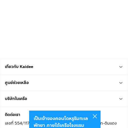
เกี่ยวกับ Kaidee
ศูนย์ช่วยเหลือ
บริษัทในเครือ
ติดต่อเรา
เป็นเจ้าของคอนโดหรูริมทะเล
เลขที่ 554/117 อาคารสกายไนน์ เซ็นเตอร์ ชั้น 22 ถนนอโศก-ดินแดง
พัทยา ภายใต้เครือโรงแรม