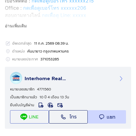
เบอร์ติดต่อ :
กดเพื่อดูเบอร์โทร xxxxxx215
Office :
กดเพื่อดูเบอร์โทร xxxxxx206
สอบถามทางไลน์
กดเพื่อดู Line: xxxxx
Line ID: @interhome
อ่านเพิ่มเติม
รหัสอสังหาริมทรัพย์ : 65103
อัพเดทล่าสุด
11 ก.ค. 2569 08:39 น.
ขนาด 20.3 ตร.ว.
ตำแหน่ง
คันนายาว กรุงเทพมหานคร
ที่ตั้ง : หมู่บ้านพฤกษาทาวน์ พรีเว่ รัชดา-รามอินทรา ถ.รัช
หมายเลขประกาศ
371053285
ดา-รามอินทรา เขตคันนายาว กรุงเทพมหานคร
Interhome Realty Estate
รายละเอียด
ใกล้แฟชั่นไอส์แลนด์ เดอะพรอมมานาด สวนน้ำสวนสยาม
หมายเลขสมาชิก
4771560
โรงเรียนบดินทรเดชา 2
เป็นสมาชิกมาแล้ว
10 ปี 4 เดือน 13 วัน
ยืนยันบัญชีผ่าน
หมู่บ้านพฤกษาทาวน์พรีเว่ รัชดา-รามอินทรา (Pruksa Town
โทร
แชท
LINE
Privet Ratchada-Ramintra) ขายทาวน์โฮม 3 ชั้น
ขายทาวน์โฮม 3 ชั้น ซอยรัชดา-รามอินทรา3 ซอย