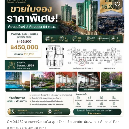
CM04452 ขายดาวน์ คอนโด ศุภาลัย ปาร์ค เอกมัย-พัฒนาการ Supalai Parc Ekkamai-Pattanakarn ถนนพัฒนาการ
สวนหลวง กรุงเทพมหานคร