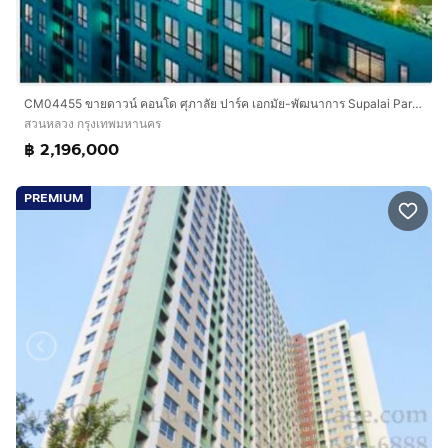
CM04455 ขายดาวน์ คอนโด ศุภาลัย ปาร์ค เอกมัย-พัฒนาการ Supalai Parc Ekkamai-Pattanakarn ถนนพัฒนาการ
สวนหลวง กรุงเทพมหานคร
฿ 2,196,000
PREMIUM