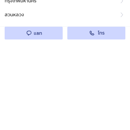
กรุงเทพมหานคร
สวนหลวง
โทร
แชท