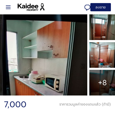
ลงขาย
+8
7,000
ราคารวมมูลค่าของแถมแล้ว (ถ้ามี)