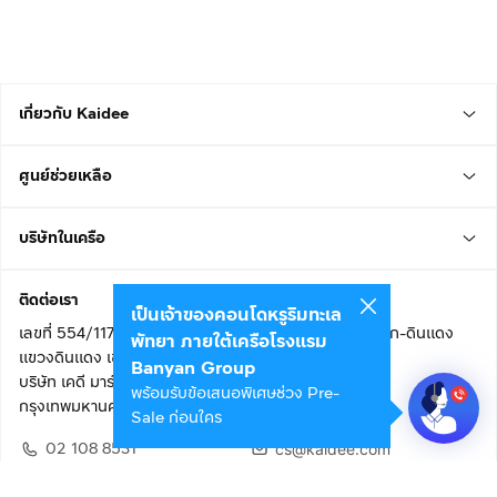
เกี่ยวกับ Kaidee
ศูนย์ช่วยเหลือ
บริษัทในเครือ
ติดต่อเรา
เป็นเจ้าของคอนโดหรูริมทะเล
เลขที่ 554/117 อาคารสกายไนน์ เซ็นเตอร์ ชั้น 22 ถนนอโศก-ดินแดง
พัทยา ภายใต้เครือโรงแรม
แขวงดินแดง เขตดินแดง
Banyan Group
บริษัท เคดี มาร์เก็ตเพลส จำกัด (สำนักงานใหญ่)
พร้อมรับข้อเสนอพิเศษช่วง Pre-
กรุงเทพมหานคร 10400
Sale ก่อนใคร
02 108 8531
cs@kaidee.com