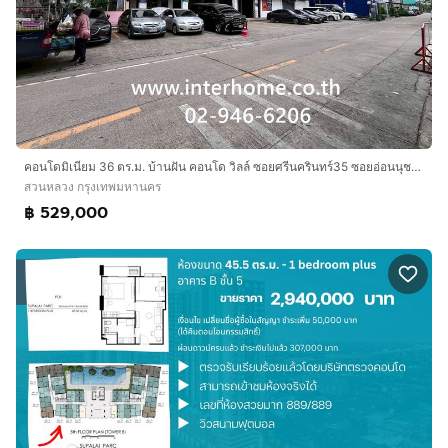
คอนโดมิเนียม 36 ตร.ม. บ้านฝัน คอนโด วิลล์ ซอยศรีนครินทร์35 ซอยอ่อนนุช64 ถนนศรีนครินทร์ ถนนอ่อนนุช64 เขตสวนหลวง กรุงเทพมหานคร
สวนหลวง กรุงเทพมหานคร
฿ 529,000