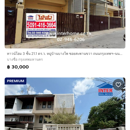
ทาวน์โฮม 3 ชั้น 21.1 ตร.ว. หมู่บ้านบางโพ ซอยสะพานขวา ถนนกรุงเทพฯ–นนทบุรี ถนนประชาราษฎร์สาย2 เขตบางซื่อ กรุงเทพมหานคร
บางซื่อ กรุงเทพมหานคร
฿ 30,000
PREMIUM