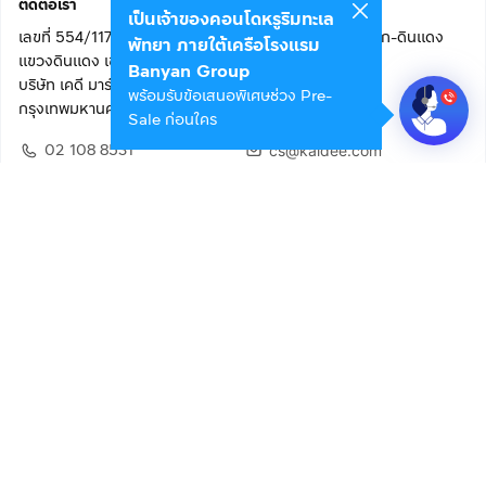
ติดต่อเรา
เป็นเจ้าของคอนโดหรูริมทะเล
เลขที่ 554/117 อาคารสกายไนน์ เซ็นเตอร์ ชั้น 22 ถนนอโศก-ดินแดง
พัทยา ภายใต้เครือโรงแรม
แขวงดินแดง เขตดินแดง
Banyan Group
บริษัท เคดี มาร์เก็ตเพลส จำกัด (สำนักงานใหญ่)
พร้อมรับข้อเสนอพิเศษช่วง Pre-
กรุงเทพมหานคร 10400
Sale ก่อนใคร
02 108 8531
cs@kaidee.com
ติดตามเรา
เพื่อประสบการณ์ใช้งานที่ดีขึ้น
© 2568 บริษัท เคดี มาร์เก็ตเพลส จำกัด