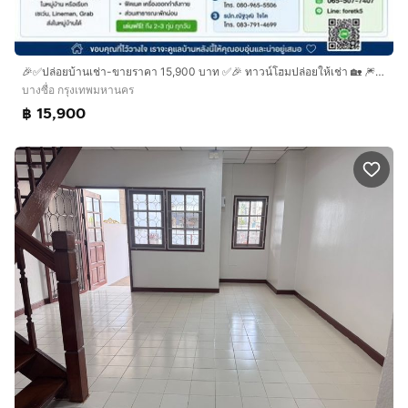
🎉✅️ปล่อยบ้านเช่า-ขายราคา 15,900 บาท ✅️🎉 ทาวน์โฮมปล่อยให้เช่า 🏡 🎆 เฟอร์นิเจอร์ครบ พร้อมเข้าอยู่ 🎆
บางซื่อ กรุงเทพมหานคร
฿ 15,900