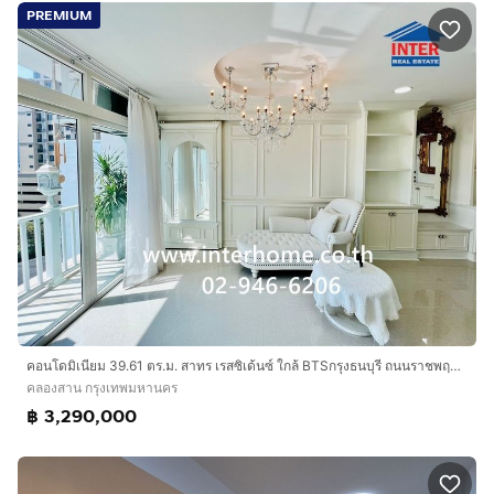
PREMIUM
คอนโดมิเนียม 39.61 ตร.ม. สาทร เรสซิเด้นซ์ ใกล้ BTSกรุงธนบุรี ถนนราชพฤกษ์ ถนนกรุงธนบุรี เขตคลองสาน กรุงเทพมหานคร
คลองสาน กรุงเทพมหานคร
฿ 3,290,000