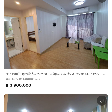
ขาย คอนโด ศุภาลัย ริเวอร์ เพลส - เจริญนคร 37 ชั้น 31 ขนาด 51.35 ตร.ม. - ห้องเปล่า -
คลองสาน กรุงเทพมหานคร
฿ 3,900,000