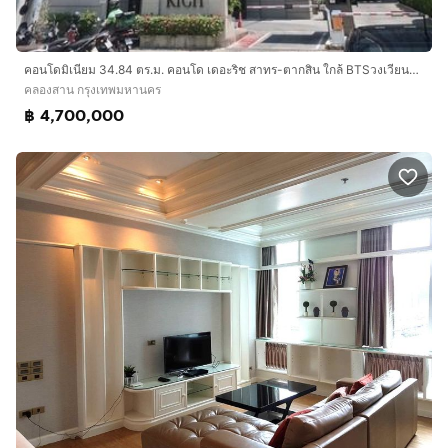
คอนโดมิเนียม 34.84 ตร.ม. คอนโด เดอะริช สาทร-ตากสิน ใกล้ BTSวงเวียนใหญ่ ซอยกรุงธนบุรี6 ถนนกรุงธนบุรี ถนนกรุงธนบุรี6 เขตคลองสาน กรุงเทพมหานคร
คลองสาน กรุงเทพมหานคร
฿ 4,700,000