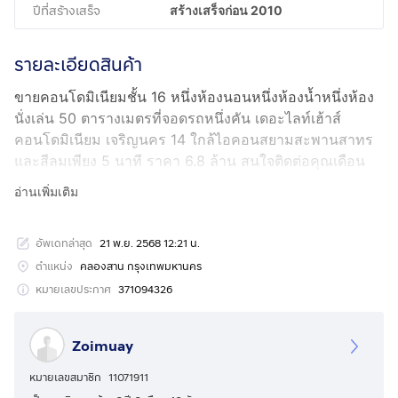
ปีที่สร้างเสร็จ
สร้างเสร็จก่อน 2010
รายละเอียดสินค้า
ขายคอนโดมิเนียมชั้น 16 หนึ่งห้องนอนหนึ่งห้องน้ำหนึ่งห้อง
นั่งเล่น 50 ตารางเมตรที่จอดรถหนึ่งคัน เดอะไลท์เฮ้าส์
คอนโดมิเนียม เจริญนคร 14 ใกล้ไอคอนสยามสะพานสาทร
และสีลมเพียง 5 นาที ราคา 6.8 ล้าน สนใจติดต่อคุณเดือน
กดเพื่อดูเบอร์โทร xxxxxx879
อ่านเพิ่มเติม
อัพเดทล่าสุด
21 พ.ย. 2568 12:21 น.
ตำแหน่ง
คลองสาน กรุงเทพมหานคร
หมายเลขประกาศ
371094326
Zoimuay
หมายเลขสมาชิก
11071911