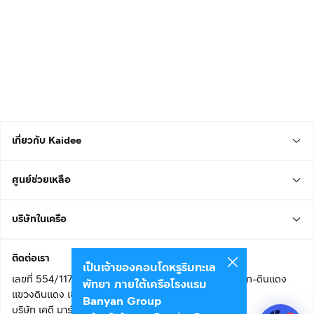
เกี่ยวกับ Kaidee
ศูนย์ช่วยเหลือ
บริษัทในเครือ
ติดต่อเรา
เป็นเจ้าของคอนโดหรูริมทะเล
เลขที่ 554/117 อาคารสกายไนน์ เซ็นเตอร์ ชั้น 22 ถนนอโศก-ดินแดง
พัทยา ภายใต้เครือโรงแรม
แขวงดินแดง เขตดินแดง
Banyan Group
บริษัท เคดี มาร์เก็ตเพลส จำกัด (สำนักงานใหญ่)