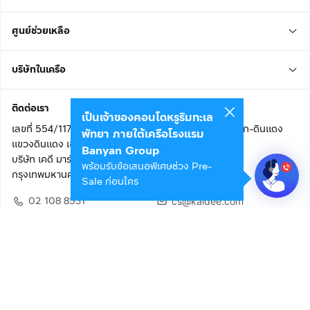
ศูนย์ช่วยเหลือ
บริษัทในเครือ
ติดต่อเรา
เป็นเจ้าของคอนโดหรูริมทะเล
เลขที่ 554/117 อาคารสกายไนน์ เซ็นเตอร์ ชั้น 22 ถนนอโศก-ดินแดง
พัทยา ภายใต้เครือโรงแรม
แขวงดินแดง เขตดินแดง
Banyan Group
บริษัท เคดี มาร์เก็ตเพลส จำกัด (สำนักงานใหญ่)
พร้อมรับข้อเสนอพิเศษช่วง Pre-
กรุงเทพมหานคร 10400
Sale ก่อนใคร
02 108 8531
cs@kaidee.com
ติดตามเรา
เพื่อประสบการณ์ใช้งานที่ดีขึ้น