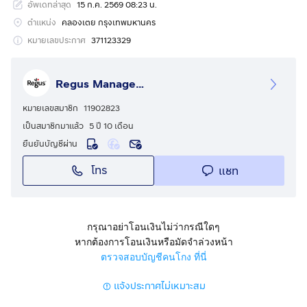
อัพเดทล่าสุด
15 ก.ค. 2569 08:23 น.
พระราม 4 โดยได้แรงบันดาลใจจากสิ่งต่างๆ ในฤดูร้อนตัดกับ
ฉากหลังที่เป็นตัวเมือง อาคารสำนักงานเกรด A แห่งนี้ตั้งอยู่
ตำแหน่ง
คลองเตย กรุงเทพมหานคร
ใจกลางสุขุมวิทซึ่งเป็นย่านคอนโดมิเนียมที่อยู่อาศัย รวมทั้ง
หมายเลขประกาศ
371123329
โรงเรียนไทยและโรงเรียนนานาชาติชั้นนำหลายแห่ง
Regus Management Thailand
ซัมเมอร์ฮิลล์เป็นสถานที่ซึ่งคุณสามารถพบปะพูดคุย พักผ่อน
หย่อนใจ และเติมพลังของคุณได้ ทุกคนสามารถเพลิดเพลิน
หมายเลขสมาชิก
11902823
ไปกับร้านค้า ร้านกาแฟ และร้านอาหารมากมาย มีสิ่งอำนวย
เป็นสมาชิกมาแล้ว
5 ปี 10 เดือน
ความสะดวกหลากหลาย ไม่ว่าจะเป็นร้านสะดวกซื้อ ฟิตเนส
ยืนยันบัญชีผ่าน
รวมถึงร้านจำหน่ายอุปกรณ์การศึกษาและผลิตภัณฑ์เพื่อ
โทร
แชท
สุขภาพ อีกทั้งยังมีลานจอดรถให้บริการอีกด้วย ซัมเมอร์ฮิลล์
ตั้งอยู่ชั้นบนสุดของห้างขนาด 3 ชั้น และยังเป็นทำเลที่น่าตื่น
ตาตื่นใจในการจัดตั้งสำนักงานสำหรับสตาร์ทอัพและองค์กร
ธุรกิจที่มีความมั่นคงอีกด้วย
กรุณาอย่าโอนเงินไม่ว่ากรณีใดๆ
หากต้องการโอนเงินหรือมัดจำล่วงหน้า
ในฐานะสมาชิก Spaces คุณเข้าร่วมชุมชนของมืออาชีพ
ตรวจสอบบัญชีคนโกง ที่นี่
และนักคิดธุรกิจสร้างสรรค์ที่มีแนวคิดเดียวกัน เพียงเลือกที่นั่ง
แจ้งประกาศไม่เหมาะสม
ของคุณแล้วเริ่มงานได้เลยใน business club ของเรา พื้นที่
ทำงานที่ออกแบบอย่างสวยงามเพื่อสร้างการเชื่อมต่อใหม่ๆ