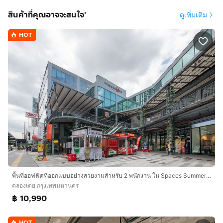
ด้วยเมมเบอร์ชิปเริ่มต้นที่ THB 2150 คุณจะได้รับการเข้าถึง
สินค้าที่คุณอาจจะสนใจ'
ดูเพิ่มเติม
พื้นที่ทำงานและบริการที่หลากหลายทันทีในทุกสถานที่
Spaces ทั่วโลก – เพื่อให้แน่ใจว่าคุณจะพบสถานที่ที่สมบูรณ์
HOT
แบบสำหรับทุกความต้องการทางธุรกิจ
เมมเบอร์ชิป Spaces ประกอบด้วย:
• พื้นที่ทำงานแบบไม่จองล่วงหน้าใน business club ของเรา
สำหรับคุณและแขกหนึ่งท่าน
• การเข้าใช้เครือข่ายทั่วโลกของเราแบบไม่จำกัดซึ่งมีสถาน
ที่หลายพันแห่งทั่วโลกในช่วงเวลาทำการ
• เทคโนโลยีและ Wi-Fi ระดับธุรกิจที่ปลอดภัย
• เครื่องพิมพ์และการเข้าถึงฝ่ายสนับสนุนงานธุรการ
• ทีมต้อนรับและทีมสนับสนุนที่เป็นมิตร
• บริการทำความสะอาด ค่าสาธารณูปโภค และระบบรักษา
ความปลอดภัย
พื้นที่ออฟฟิศที่ออกแบบอย่างสวยงามสำหรับ 2 พนักงาน ใน Spaces Summer Hill
คลองเตย กรุงเทพมหานคร
• กิจกรรมสร้างเครือข่ายและกิจกรรมชุมชนเป็นประจำ
฿ 10,990
• จองและจัดการบัญชีได้ง่ายผ่านแอปของเรา
HOT