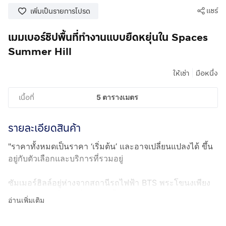
แชร์
เพิ่มเป็นรายการโปรด
เมมเบอร์ชิปพื้นที่ทำงานแบบยืดหยุ่นใน Spaces
Summer Hill
|
ให้เช่า
มือหนึ่ง
เนื้อที่
5 ตารางเมตร
รายละเอียดสินค้า
"ราคาทั้งหมดเป็นราคา ‘เริ่มต้น’ และอาจเปลี่ยนแปลงได้ ขึ้น
อยู่กับตัวเลือกและบริการที่รวมอยู่
ซัมเมอร์ฮิลล์อยู่ห่างจากสถานีรถไฟฟ้า BTS พระโขนงเพียง
ไม่กี่ก้าว และเป็นจุดที่เดินทางขึ้นทางด่วนได้อย่างสะดวก ซัม
อ่านเพิ่มเติม
เมอร์ฮิลล์เป็นไลฟ์สไตล์มอลล์ใหม่ที่มีการออกแบบเป็น
เอกลักษณ์ ตั้งอยู่ตรงหัวมุมตัดระหว่างถนนสุขุมวิทและถนน