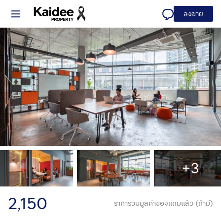
ลงขาย
+3
2,150
ราคารวมมูลค่าของแถมแล้ว (ถ้ามี)