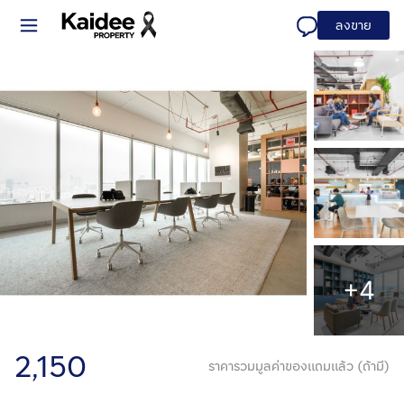
ลงขาย
+4
2,150
ราคารวมมูลค่าของแถมแล้ว (ถ้ามี)