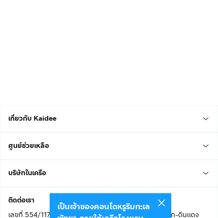
เกี่ยวกับ Kaidee
ศูนย์ช่วยเหลือ
บริษัทในเครือ
ติดต่อเรา
เป็นเจ้าของคอนโดหรูริมทะเล
เลขที่ 554/117 อาคารสกายไนน์ เซ็นเตอร์ ชั้น 22 ถนนอโศก-ดินแดง