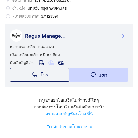
อัพเดทล่าสุด
15 ก.ค. 2569 08:23 น.
ชั้น 24 ของอาคารสำนักงานจามจุรีสแควร์ เขตปทุมวัน
กรุงเทพมหานคร เป็นที่ตั้งของพื้นที่ Co-working สำนักงาน
ตำแหน่ง
ปทุมวัน กรุงเทพมหานคร
ให้เช่า และห้องสัมมนาให้เช่าที่น่าประทับใจ ศูนย์กลางด้าน
หมายเลขประกาศ
371123391
ธุรกิจแห่งนี้มีทำเลที่ตั้งอันดีเยี่ยมบนพื้นที่ของจุฬาลงกรณ์
มหาวิทยาลัยบริเวณแยกสามย่าน ซึ่งเป็นอาคารเพียงแห่ง
Regus Management Thailand
เดียวที่เชื่อมต่อโดยตรงกับสถานีรถไฟฟ้า MRT สามย่าน
(และศูนย์การค้า)
หมายเลขสมาชิก
11902823
เป็นสมาชิกมาแล้ว
5 ปี 10 เดือน
นอกจากนี้ยังสามารถเดินทางไปยังสถานีรถไฟและสถานี
ยืนยันบัญชีผ่าน
รถไฟฟ้าใต้ดินหัวลำโพงได้อย่างสะดวก และผู้ขับขี่รถยนต์ก็
โทร
แชท
สามารถหาพื้นที่จอดรถซึ่งอำนวยความสะดวกให้คุณได้ตั้งแต่
ชั้น 2 ไปจนถึงชั้น 10 ภายในจะพบกับพื้นที่ทำงานที่มีความ
ทันสมัยและสว่าง มีโซนต่างๆ ให้เลือกใช้บริการตามวิธีการ
ทำงานของคุณ รวมถึงพื้นที่สังสรรค์เพื่อการสร้างเครือข่าย
กรุณาอย่าโอนเงินไม่ว่ากรณีใดๆ
ความสัมพันธ์ พื้นที่โดยรอบมีสิ่งอำนวยความสะดวกเพื่อ
หากต้องการโอนเงินหรือมัดจำล่วงหน้า
รับรองลูกค้า ตั้งแต่โรงแรมระดับห้าดาว เช่น โรงแรมสยาม
ตรวจสอบบัญชีคนโกง ที่นี่
เคมปินสกี้กรุงเทพ ไปจนถึงห้างสรรพสินค้าต่างๆ เช่น สยาม
แจ้งประกาศไม่เหมาะสม
พารากอนและสยามดิสคัฟเวอรี ทำให้พื้นที่นี้เป็นตัวเลือกที่ดี
เยี่ยมและครบถ้วนในทุกรูปแบบสำหรับธุรกิจต่างๆ