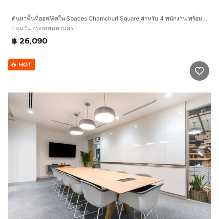
ความปลอดภัย
ค้นหาพื้นที่ออฟฟิศใน Spaces Chamchuri Square สำหรับ 4 พนักงาน พร้อมการดูแลทุกอย่างให้ครบครัน
• กิจกรรมสร้างเครือข่ายและกิจกรรมชุมชนเป็นประจำ
ปทุมวัน กรุงเทพมหานคร
• จองและจัดการบัญชีได้ง่ายผ่านแอปของเรา
฿ 26,090
โปรดทราบ: รูปภาพทั้งหมดในประกาศนี้เป็นภาพจากสถานที่
HOT
Spaces แต่อาจไม่ตรงกับสถานที่นี้โดยเฉพาะ
ติดต่อเรา"