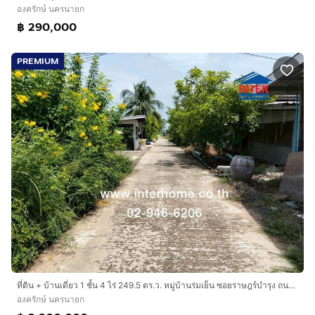
องครักษ์ นครนายก
฿ 290,000
PREMIUM
ที่ดิน + บ้านเดี่ยว 1 ชั้น 4 ไร่ 249.5 ตร.ว. หมู่บ้านร่มเย็น ซอยราษฎร์บำรุง ถนนรังสิต-นครนายก องครักษ์ นครนายก
องครักษ์ นครนายก