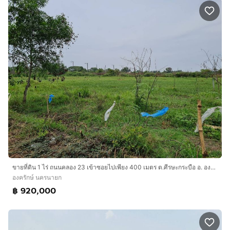
ขายที่ดิน 1 ไร่ ถนนคลอง 23 เข้าซอยไปเพียง 400 เมตร ต.ศีรษะกระบือ อ. องครักษ์ จ. นครนายก
องครักษ์ นครนายก
฿ 920,000