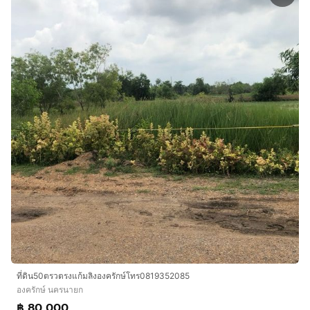
ที่ดิน50ตรวตรงแก้มลิงองครักษ์โทร0819352085
องครักษ์ นครนายก
฿ 80,000