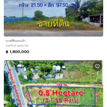
ขายที่ดินถมแล้ว
องครักษ์ นครนายก
฿ 1,800,000