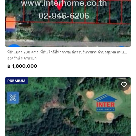
ที่ดินเปล่า 200 ตร.ว. ที่ดิน ใกล้ที่ทำการองค์การบริหารส่วนตำบลชุมพล ถนนลำลูกกา ถนนรังสิต-นครนายก องครักษ์ นครนายก
องครักษ์ นครนายก
฿ 1,800,000
PREMIUM