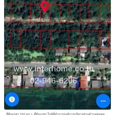
ที่ดินเปล่า 100 ตร.ว. ที่ดินเปล่า ใกล้ที่ทำการองค์การบริหารส่วนตำบลชุมพล ถนนลำลูกกา ถนนรังสิต-นครนายก องครักษ์ นครนายก