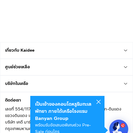
เกี่ยวกับ Kaidee
ศูนย์ช่วยเหลือ
บริษัทในเครือ
ติดต่อเรา
เป็นเจ้าของคอนโดหรูริมทะเล
เลขที่ 554/117 อาคารสกายไนน์ เซ็นเตอร์ ชั้น 22 ถนนอโศก-ดินแดง
พัทยา ภายใต้เครือโรงแรม
แขวงดินแดง เขตดินแดง
Banyan Group
บริษัท เคดี มาร์เก็ตเพลส จำกัด (สำนักงานใหญ่)
พร้อมรับข้อเสนอพิเศษช่วง Pre-
กรุงเทพมหานคร 10400
Sale ก่อนใคร