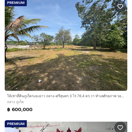
PREMIUM
ให้เช่าที่ดินภูเก็ตระยะยาว ถลาง–ศรีสุนทร 3 ไร่ 76.4 ตร.วา ทำเลศักยภาพ รองรับธุรกิจทุกประเภท
ถลาง ภูเก็ต
฿ 600,000
PREMIUM