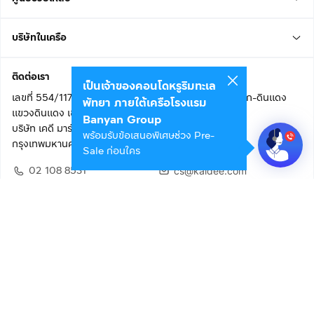
บริษัทในเครือ
ติดต่อเรา
เป็นเจ้าของคอนโดหรูริมทะเล
เลขที่ 554/117 อาคารสกายไนน์ เซ็นเตอร์ ชั้น 22 ถนนอโศก-ดินแดง
พัทยา ภายใต้เครือโรงแรม
แขวงดินแดง เขตดินแดง
Banyan Group
บริษัท เคดี มาร์เก็ตเพลส จำกัด (สำนักงานใหญ่)
พร้อมรับข้อเสนอพิเศษช่วง Pre-
กรุงเทพมหานคร 10400
Sale ก่อนใคร
02 108 8531
cs@kaidee.com
ติดตามเรา
เพื่อประสบการณ์ใช้งานที่ดีขึ้น