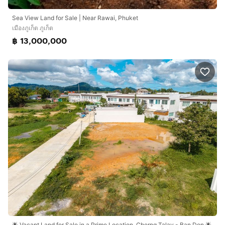
Sea View Land for Sale | Near Rawai, Phuket
เมืองภูเก็ต ภูเก็ต
฿ 13,000,000
🌟 Vacant Land for Sale in a Prime Location, Cherng Talay - Ban Don 🌟