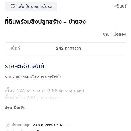
แชร์
เพิ่มเป็นรายการโปรด
ที่ดินพร้อมสิ่งปลูกสร้าง – ป่าตอง
|
ขาย
มือสอง
เนื้อที่
242 ตารางวา
รายละเอียดสินค้า
รายละเอียดอสังหาริมทรัพย์:
เนื้อที่ 242 ตารางวา (968 ตารางเมตร)
พื้นที่สร้าง 269 ตารางเมตร
ปัจจุบันเป็นบ้าน 3 หลัง และร้านค้า 1 หลัง
อ่านเพิ่มเติม
บ้านแต่ละหลังมีทะเบียนบ้าน
ทุกหลังมีน้ำประปา, ไฟฟ้า, และถังเก็บน้ำเป็นของตัวเอง
อัพเดทล่าสุด
29 ก.ค. 2569 06:17 น.
หันหน้าไปทางทิศเหนือสู่ถนนใหญ่