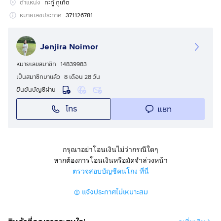
โฉนด นส 3 ก
ตำแหน่ง
กะทู้ ภูเก็ต
หมายเลขประกาศ
371126781
จุดเด่นของทรัพย์:
Jenjira Noimor
ที่ดินยกระดับ น้ำไม่ท่วม
หมายเลขสมาชิก
14839983
ตั้งอยู่บนถนนนาใน ใจกลางป่าตอง (หนึ่งในโซนที่น่าลงทุน
เป็นสมาชิกมาแล้ว
8 เดือน 28 วัน
ของภูเก็ต สำหรับธุรกิจและการท่องเที่ยว)
ยืนยันบัญชีผ่าน
Boutique Hostel | อาคารสํานักงาน
โทร
แชท
เหมาะสําหรับธุรกิจแบบผสมผสานหรือให้เช่า
กรุณาอย่าโอนเงินไม่ว่ากรณีใดๆ
หากต้องการโอนเงินหรือมัดจำล่วงหน้า
ราคาทรัพย์ 30,000,000 บาท
ตรวจสอบบัญชีคนโกง ที่นี่
แจ้งประกาศไม่เหมาะสม