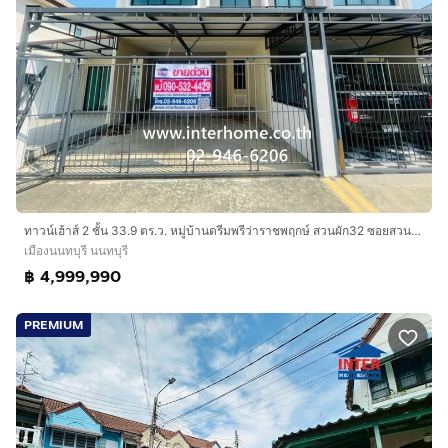
ทาวน์เฮ้าส์ 2 ชั้น 33.9 ตร.ว. หมู่บ้านดรีมพรีว่าราชพฤกษ์ สวนผัก32 ซอยสวนผัก32 ถนนสวนผัก ถนนเลียบทางรถไฟตลิ่งชัน เมืองนนทบุรี นนทบุรี
เมืองนนทบุรี นนทบุรี
฿ 4,999,990
PREMIUM