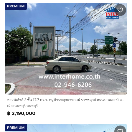
PREMIUM
บริษัท อินเตอร์โฮม เรียลตี้ เอสเตท จำกัด
Interhome Realty Estate
www.interhome.co.th
โทร.
กดเพื่อดูเบอร์โทร xxxxxx206
https://www.interhome.co.th/propertydetail.php?
propcode=65683
ทาวน์เฮ้าส์ 2 ชั้น 17.7 ตร.ว. หมู่บ้านพฤกษาทาวน์ ราชพฤกษ์ ถนนราชพฤกษ์ ถนนรัตนาธิเบศร์ เมืองนนทบุรี นนทบุรี
เมืองนนทบุรี นนทบุรี
฿ 2,190,000
PREMIUM