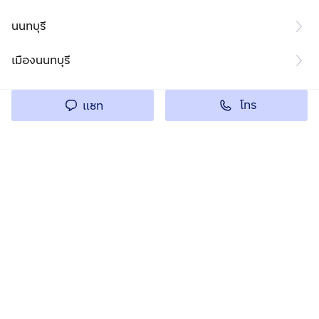
นนทบุรี
เมืองนนทบุรี
โทร
แชท