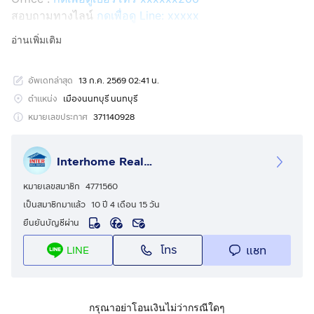
สอบถามทางไลน์
กดเพื่อดู Line: xxxxx
Line ID: @interhome
อ่านเพิ่มเติม
รหัสอสังหาริมทรัพย์ : 65683
อัพเดทล่าสุด
13 ก.ค. 2569 02:41 น.
ขนาด 23.7 ตร.ว.
ตำแหน่ง
เมืองนนทบุรี นนทบุรี
ที่ตั้ง : หมู่บ้านพฤกษาวิลล์63/1 พระราม5-วงศ์สว่าง ถ.นคร
หมายเลขประกาศ
371140928
อินทร์ เมืองนนทบุรี นนทบุรี
Interhome Realty Estate
รายละเอียด
ใกล้แม็คโครนครอินทร์ บิ๊กซีติวานนท์ โลตัส ตลาดสด
หมายเลขสมาชิก
4771560
พระราม5 เซ็นทรัลเวสต์วิลล์
เป็นสมาชิกมาแล้ว
10 ปี 4 เดือน 15 วัน
ยืนยันบัญชีผ่าน
หมู่บ้านพฤกษาวิลล์63/1 พระราม5-วงศ์สว่าง ขายทาวน์เฮ้าส์
โทร
แชท
LINE
2 ชั้น
ขายทาวน์เฮ้าส์ 2 ชั้น ซอยบางไผ่16 ถนนนครอินทร์ ถนน
บางไผ่ ตำบลบางไผ่ อำเภอเมืองนนทบุรี จังหวัดนนทบุรี
กรุณาอย่าโอนเงินไม่ว่ากรณีใดๆ