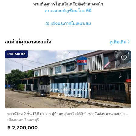
หากต้องการโอนเงินหรือมัดจำล่วงหน้า
สูง 2 ชั้น 3 ห้องนอน 2 ห้องน้ำ 1 ครัว 1 ห้องโถง
ตรวจสอบบัญชีคนโกง ที่นี่
มีที่จอดรถ 1 คัน แอร์ 3 เครื่อง มุ้งลวด เหล็กดัด ม่าน สนาม
แจ้งประกาศไม่เหมาะสม
การตกแต่ง
พื้นชั้นล่างปูแกรนิตโต้
สินค้าที่คุณอาจจะสนใจ'
ดูเพิ่มเติม
พื้นชั้นบนปูลามิเนต
เป็นทาวน์เฮ้าส์หลังมุม
PREMIUM
มีพื้นที่ด้านข้าง
ทำเลดีสถานที่ใกล้เคียง
ใกล้แม็คโครนครอินทร์ บิ๊กซีติวานนท์ โลตัส ตลาดสด
พระราม5 เซ็นทรัลเวสต์วิลล์ เดอะคริสตัลเอสบีราชพฤกษ์
เดอะวอล์คราชพฤกษ์ เซนต์ทริคติวานนท์สเตชั่น
การเดินทางสะดวก
ทาวน์โฮม 2 ชั้น 17.5 ตร.ว. หมู่บ้านพฤกษาวิลล์63-1 ซอยวัดสังฆทาน ซอยบางไผ่16 ถนนนครอินทร์ ถนนพระราม5 เมืองนนทบุรี นนทบุรี
ใกล้ถนนหลายสาย อาทิ
เมืองนนทบุรี นนทบุรี
ถนนนครอินทร์ ถนนพระราม5 ถนนติวานนท์ ถนนซอย
฿ 2,700,000
บางไผ่16