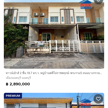
ทาวน์เฮ้าส์ 2 ชั้น 18.7 ตร.ว. หมู่บ้านพลีโน่ราชพฤกษ์-พระราม5 ถนนบางกรวย-ไทรน้อย ถนนนครอินทร์ เมืองนนทบุรี นนทบุรี
เมืองนนทบุรี นนทบุรี
฿ 2,890,000
PREMIUM