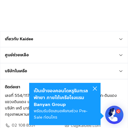
เกี่ยวกับ Kaidee
ศูนย์ช่วยเหลือ
บริษัทในเครือ
ติดต่อเรา
เป็นเจ้าของคอนโดหรูริมทะเล
เลขที่ 554/117 อาคารสกายไนน์ เซ็นเตอร์ ชั้น 22 ถนนอโศก-ดินแดง
พัทยา ภายใต้เครือโรงแรม
แขวงดินแดง เขตดินแดง
Banyan Group
บริษัท เคดี มาร์เก็ตเพลส จำกัด (สำนักงานใหญ่)
พร้อมรับข้อเสนอพิเศษช่วง Pre-
กรุงเทพมหานคร 10400
Sale ก่อนใคร
02 108 8531
cs@kaidee.com