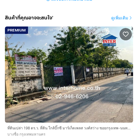
ที่ดินหน้ากว้าง 20 เมตร ลึก 43 เมตร ถนนหน้ากว้าง 6 เมตร
เข้าซอยน้อมจิตประมาณ 300 เมตร
สินค้าที่คุณอาจจะสนใจ'
ดูเพิ่มเติม
ทำเลดีสถานที่ใกล้เคียง
PREMIUM
แปลงสวย ขนาด 20*43 เมตร ใกล้ห้างโลตัส เตาปูน
ใกล้SCG สำนักงานใหญ่ ใกล้โรงพยาบาลเกษมราษฏร์
ประชาชื่น
การเดินทางสะดวก
เข้าซอยน้อมจิตประมาณ 300 เมตร ถนนประชาชื่น ถนนริม
คลองประปา
ใกล้รถไฟฟ้า MRT สายสีม่วง ,สายสีน้ำเงิน
ใกล้จุดขึ้น-ลงทางด่วนประชานุกูล
บริษัท อินเตอร์โฮม เรียลตี้ เอสเตท จำกัด
Interhome Realty Estate
www.interhome.co.th
ที่ดินเปล่า 198 ตร.ว. ที่ดิน ใกล้บิ๊กซี มาร์เก็ตเพลส วงศ์สว่าง ซอยกรุงเทพ-นนทบุรี39 ถนนกรุงเทพ-นนทบุรี ถนนวงศ์สว่าง เขตบางซื่อ กรุงเทพมหานคร
โทร.
กดเพื่อดูเบอร์โทร xxxxxx206
บางซื่อ กรุงเทพมหานคร