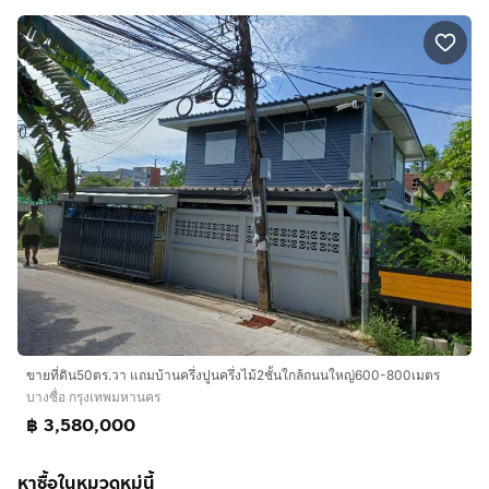
ขายที่ดิน50ตร.วา แถมบ้านครึ่งปูนครึ่งไม้2ชั้นใกล้ถนนใหญ่600-800เมตร
บางซื่อ กรุงเทพมหานคร
฿ 3,580,000
หาซื้อในหมวดหมู่นี้