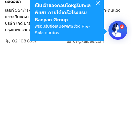
ติดต่อเรา
เป็นเจ้าของคอนโดหรูริมทะเล
เลขที่ 554/117 อาคารสกายไนน์ เซ็นเตอร์ ชั้น 22 ถนนอโศก-ดินแดง
พัทยา ภายใต้เครือโรงแรม
แขวงดินแดง เขตดินแดง
Banyan Group
บริษัท เคดี มาร์เก็ตเพลส จำกัด (สำนักงานใหญ่)
พร้อมรับข้อเสนอพิเศษช่วง Pre-
กรุงเทพมหานคร 10400
Sale ก่อนใคร
02 108 8531
cs@kaidee.com
ติดตามเรา
เพื่อประสบการณ์ใช้งานที่ดีขึ้น
© 2568 บริษัท เคดี มาร์เก็ตเพลส จำกัด