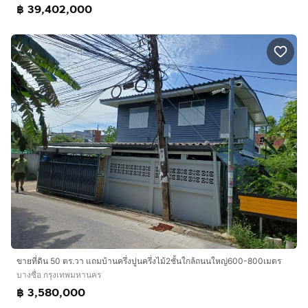
฿ 39,402,000
https://www.interhome.co.th/propertydetail.php?
propcode=65778
ขายที่ดิน 50 ตร.วา แถมบ้านครึ่งปูนครึ่งไม้2ชั้นใกล้ถนนใหญ่600-800เมตร
บางซื่อ กรุงเทพมหานคร
฿ 3,580,000