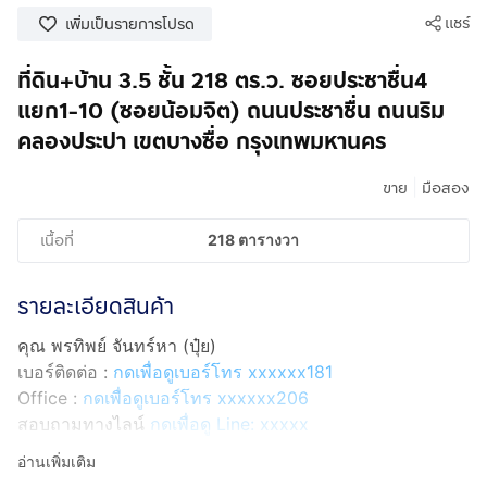
แชร์
เพิ่มเป็นรายการโปรด
ที่ดิน+บ้าน 3.5 ชั้น 218 ตร.ว. ซอยประชาชื่น4
แยก1-10 (ซอยน้อมจิต) ถนนประชาชื่น ถนนริม
คลองประปา เขตบางซื่อ กรุงเทพมหานคร
|
ขาย
มือสอง
เนื้อที่
218 ตารางวา
รายละเอียดสินค้า
คุณ พรทิพย์ จันทร์หา (ปุ๋ย)
เบอร์ติดต่อ :
กดเพื่อดูเบอร์โทร xxxxxx181
Office :
กดเพื่อดูเบอร์โทร xxxxxx206
สอบถามทางไลน์
กดเพื่อดู Line: xxxxx
Line ID: @interhome
อ่านเพิ่มเติม