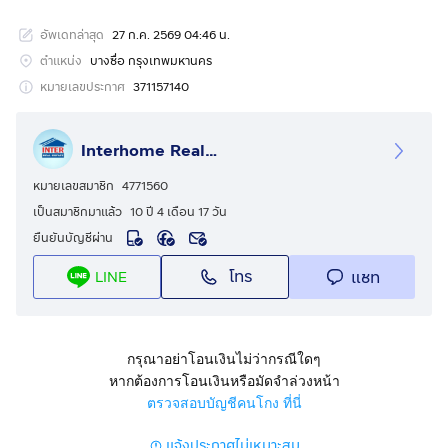
รหัสอสังหาริมทรัพย์ : 65778
อัพเดทล่าสุด
27 ก.ค. 2569 04:46 น.
ขนาด 218 ตร.ว.
ตำแหน่ง
บางซื่อ กรุงเทพมหานคร
ที่ตั้ง : ซอยประชาชื่น4 แยก1-10 (ซอยน้อมจิต) ถ.ประชาชื่น
หมายเลขประกาศ
371157140
เขตบางซื่อ กรุงเทพมหานคร
Interhome Realty Estate
รายละเอียด
ใกล้ห้างโลตัส เตาปูน ใกล้SCG สำนักงานใหญ่ ใกล้โรง
หมายเลขสมาชิก
4771560
พยาบาลเกษมราษฏร์ ประชาชื่น
เป็นสมาชิกมาแล้ว
10 ปี 4 เดือน 17 วัน
ยืนยันบัญชีผ่าน
ที่ดิน+บ้าน 3.5 ชั้น ซอยประชาชื่น4 แยก1-10 (ซอยน้อมจิต)
โทร
แชท
LINE
ถนนประชาชื่น ถนนริมคลองประปา แขวงบางซื่อ เขตบางซื่อ
กรุงเทพมหานคร
สูง 3.5 ชั้น มีที่จอดรถ 12 คัน มุ้งลวด เหล็กดัด ม่าน สนาม
กรุณาอย่าโอนเงินไม่ว่ากรณีใดๆ
หากต้องการโอนเงินหรือมัดจำล่วงหน้า
การตกแต่ง
ตรวจสอบบัญชีคนโกง ที่นี่
ที่ดิน+บ้าน 3.5 ชั้น เนื้อที่ 218 ตารางวา พื้นที่ใช้สอย
แจ้งประกาศไม่เหมาะสม
ประมาณ 600 ตารางเมตร