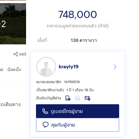
748,000
+2
ราคารวมมูลค่าของแถมแล้ว (ถ้ามี)
เนื้อที่
136 ตารางวา
แชร์
krayly19
|
าย
มือหนึ่ง
หมายเลขสมาชิก
14769574
เป็นสมาชิกมาแล้ว
1 ปี 1 เดือน 18 วัน
ยืนยันบัญชีผ่าน
รถเดินทาง
ดูเบอร์โทรผู้ขาย
คุยกับผู้ขาย