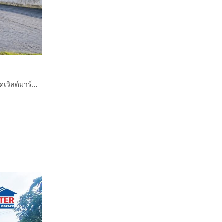
ขายที่ดิน 1 ไร่ ถนนเลียบคลองปทุม ทวีวัฒนา ทำเลดี ใกล้ตลาดเวิลด์มาร์เก็ต