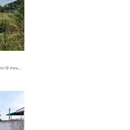
ที่ดินเปล่า 400 ตร.ว. ที่ดิน หมู่บ้านสินพัฒนาธานี1 ซอยทวีวัฒนา9 ถนนทวีวัฒนา ถนนบรมราชชนนี เขตทวีวัฒนา กรุงเทพมหานคร