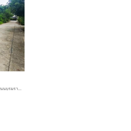
ที่ดินเปล่า 54 ตร.ว. ที่ดินเปล่า ซอยบรมราชชนนี74 แยก14 ถนนบรมราชชนนี เขตทวีวัฒนา กรุงเทพมหานคร