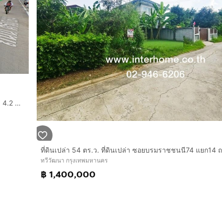
ที่ดินเปล่า ถมแล้ว 164 ตรว ตรวละ 25,600.- บาท ยกแปลง ราคา 4.2 ล้าน ซอย ศิริเกษม ซอย 7
ทวีวัฒนา กรุงเทพมหานคร
฿ 1,400,000