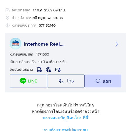
รหัสอสังหาริมทรัพย์ : 65927
อัพเดทล่าสุด
17 ก.ค. 2569 09:17 น.
ขนาด 96 ตร.ว.
ตำแหน่ง
ราชเทวี กรุงเทพมหานคร
ที่ตั้ง : ถ.กำแพงเพชร เขตราชเทวี กรุงเทพมหานคร
หมายเลขประกาศ
371182140
รายละเอียด
Interhome Realty Estate
ใกล้ ติดแอร์พอร์ตลิงค์ สถานีมักกะสัน
หมายเลขสมาชิก
4771560
ขายที่ดินพร้อมผู้เช่า ถนนกำแพงเพชร7 (ถ.เพชรบุรีตัดใหม่)
เป็นสมาชิกมาแล้ว
10 ปี 4 เดือน 15 วัน
ติดแอร์พอร์ตลิงค์ สถานีมักกะสัน ถนนกำแพงเพชร (ถนน
ยืนยันบัญชีผ่าน
เพชรบุรีตัดใหม่) แขวงมักกะสัน เขตราชเทวี
โทร
แชท
LINE
กรุงเทพมหานคร
การตกแต่ง
ที่ดินพร้อมสิ่งปลูกสร้าง ติดถนนกำแพงเพชร7 ติดแอร์พอร์ต
กรุณาอย่าโอนเงินไม่ว่ากรณีใดๆ
ลิงค์ มักกะสัน ขายพร้อมผู้เช่า เก็บค่าเช่า 197,000 บาท/
หากต้องการโอนเงินหรือมัดจำล่วงหน้า
เดือน ปัจจุบันให้บริษัทขนส่งเช่า สัญญาเช่า 2 ปี ค่าเช่าเดือน
ตรวจสอบบัญชีคนโกง ที่นี่
ละ 147,368 บาท/เดือน สัญญาเช่าหมด กรกฎาคม 2570
แจ้งประกาศไม่เหมาะสม
(ต่อทุก 2 ปี) และให้ร้านอาหารเดลิเวอรี่เช่า สัญญาเช่า 3 ปี