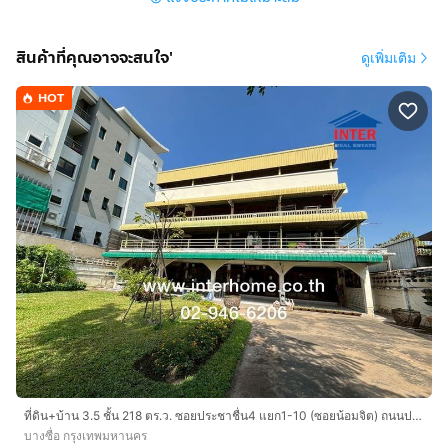
สัญญาเช่าหมด กันยายน 2571 (ต่อทุก 3 ปี) เก็บค่าเช่าอยู่
เดือนละ 50,526 บาท/เดือน ที่ดินกว้าง 23 เมตร ลึก 17 เมตร
สินค้าที่คุณอาจจะสนใจ'
ดูเพิ่มเติม
ลักษณะเด่น
HOT
ที่ดินย่านใจกลางเมือง ขายพร้อมผู้เช่า ผลตอบแทนดี สภาพ
แวดล้อมย่านโรงแรม อพาร์ทเม้นต์ ติดแอร์พอร์ตลิงค์
มักกะสัน ย่านธุกิจ
บริษัท อินเตอร์โฮม เรียลตี้ เอสเตท จำกัด
Interhome Realty Estate
www.interhome.co.th
โทร.
กดเพื่อดูเบอร์โทร xxxxxx206
https://www.interhome.co.th/propertydetail.php?
propcode=65927
ที่ดิน+บ้าน 3.5 ชั้น 218 ตร.ว. ซอยประชาชื่น4 แยก1-10 (ซอยน้อมจิต) ถนนประชาชื่น ถนนริมคลองประปา เขตบางซื่อ กรุงเทพมหานคร
บางซื่อ กรุงเทพมหานคร