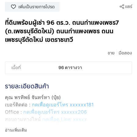
แชร์
เพิ่มเป็นรายการโปรด
ที่ดินพร้อมผู้เช่า 96 ตร.ว. ถนนกำแพงเพชร7
(ถ.เพชรบุรีตัดใหม่) ถนนกำแพงเพชร ถนน
เพชรบุรีตัดใหม่ เขตราชเทวี
|
ขาย
มือสอง
เนื้อที่
96 ตารางวา
รายละเอียดสินค้า
คุณ พรทิพย์ จันทร์หา (ปุ๋ย)
เบอร์ติดต่อ :
กดเพื่อดูเบอร์โทร xxxxxx181
Office :
กดเพื่อดูเบอร์โทร xxxxxx206
สอบถามทางไลน์
กดเพื่อดู Line: xxxxx
Line ID: @interhome
อ่านเพิ่มเติม