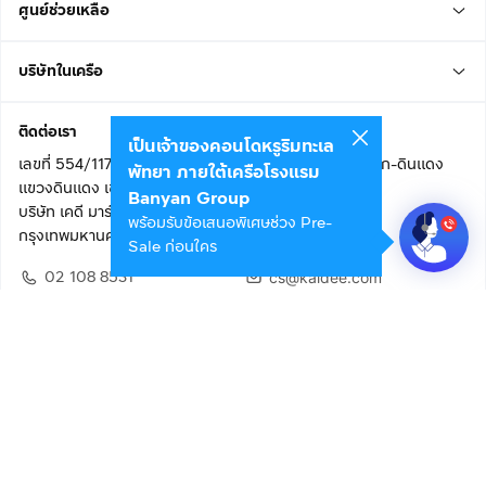
ศูนย์ช่วยเหลือ
บริษัทในเครือ
ติดต่อเรา
เป็นเจ้าของคอนโดหรูริมทะเล
เลขที่ 554/117 อาคารสกายไนน์ เซ็นเตอร์ ชั้น 22 ถนนอโศก-ดินแดง
พัทยา ภายใต้เครือโรงแรม
แขวงดินแดง เขตดินแดง
Banyan Group
บริษัท เคดี มาร์เก็ตเพลส จำกัด (สำนักงานใหญ่)
พร้อมรับข้อเสนอพิเศษช่วง Pre-
กรุงเทพมหานคร 10400
Sale ก่อนใคร
02 108 8531
cs@kaidee.com
ติดตามเรา
เพื่อประสบการณ์ใช้งานที่ดีขึ้น