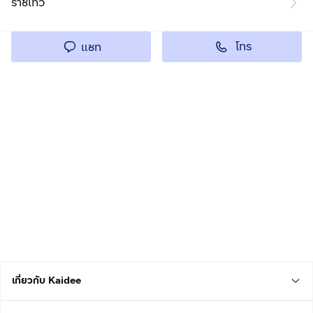
ราชเทวี
โทร
แชท
เกี่ยวกับ Kaidee