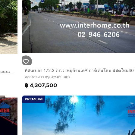
มู่บ้าน, ทาวน์เฮ้าส์, ทาวน์โฮม, โกดังทำเลดีติดถนนใหญ่ ด้านข้าง
ะทั้ง 2 ด้าน ด้านข้างและด้านหลังติดถนนใหญ่ ทำเลดีมาก ตรงกั
ุเรนทร์ 30
าบาลนพรัตน์ เดอะพรอมานาด สวนสัตว์ซาฟารีเวิลด์
นนพระยาสุเรนทร์
ที่ดินเปล่า 152.5 ตร.ว. ที่ดิน ซอยรามอินทรา117 ถนนรามอินทรา ถนนเจริญพัฒนา เขตคลองสามวา กรุงเทพมหานคร
คลองสามวา กรุงเทพมหานคร
฿ 4,307,500
PREMIUM
ropcode=65978