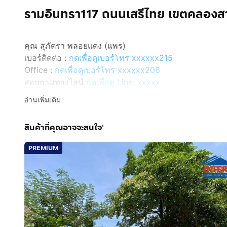
รามอินทรา117 ถนนเสรีไทย เขตคลองส
คุณ สุภัตรา พลอยแดง (แพร)
เบอร์ติดต่อ :
กดเพื่อดูเบอร์โทร xxxxxx215
Office :
กดเพื่อดูเบอร์โทร xxxxxx206
สอบถามทางไลน์
กดเพื่อดู Line: xxxxx
Line ID: @interhome
อ่านเพิ่มเติม
รหัสอสังหาริมทรัพย์ : 65978
สินค้าที่คุณอาจจะสนใจ'
ขนาด 2 ไร่303 ตร.ว.
PREMIUM
ที่ตั้ง : ที่ดิน ซอยเจริญพัฒนา (ซอยรามอินทรา117) ถ.เ
รายละเอียด
ใกล้แฟชั่นไอส์แลนด์ สวนสยาม บิ๊กซี ตลาดมีนบุรี โรงพย
ขายที่ดินเปล่า ซอยเจริญพัฒนา (ซอยรามอินทรา117) ถ