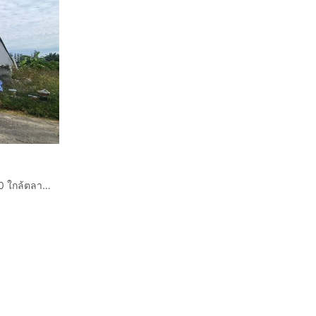
ที่ดิน+โกดัง 53.1 ตร.ว. หมู่บ้านเค ซีการ์เด้นโฮม นิมิตรใหม่40 ใกล้ตลาดหทัยมิตร ซอยนิมิตใหม่40 ถนนนิมิตใหม่ ถนนสุวินทวงศ์ เขตคลองสามวา