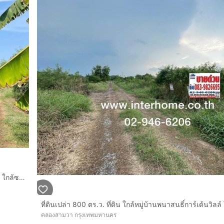
ที่ดินเปล่า 400 ตร.ว. ที่ดินเปล่า ใกล้หมู่บ้านพนาสนธิ์การ์เด้นวิลล์ ใกล้ซอยไมตรีจิต9 ถนนนิมิตใหม่ ถนนไมตรีจิต เขตคลองสามวา กรุงเทพมหานคร
คลองสามวา กรุงเทพมหานคร