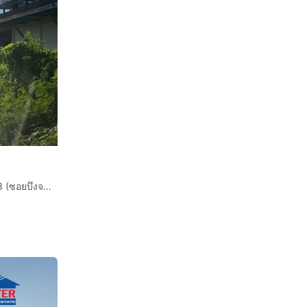
ที่ดิน 14 ไร่ 86 ตร.ว. ที่ดิน ติดบึงจอมพล ซอยประชาร่วมใจ43 (ซอยบึงจอมพล) ถนนประชาร่วมใจ ถนนนิมิตรใหม่ เขตคลองสามวา กรุงเทพมหานคร