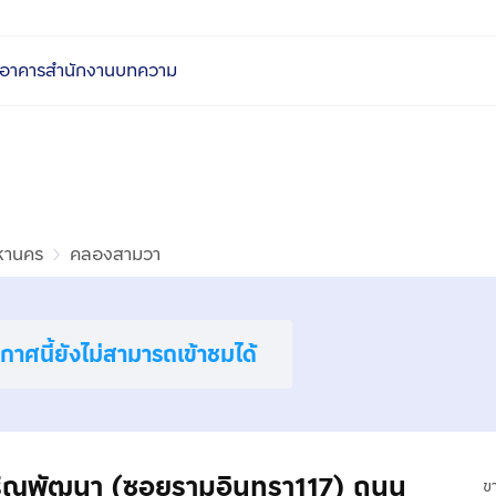
อาคารสำนักงาน
บทความ
หานคร
คลองสามวา
าศนี้ยังไม่สามารถเข้าชมได้
อยเจริญพัฒนา (ซอยรามอินทรา117) ถนน
ข