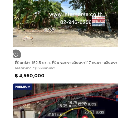
ที่ดินเปล่าถมแล้ว 70% เหมาะสร้างที่อยู่อาศัย, โครงการห
ศุภาลัยพรีโม่ โครงการพฤกษาทาวน์ พรีเว่ ติดถนนสาธารณ
หน้าโครงการโซลวานี รามอินทรา ทำเลดีทะลุถนนพระยาส
ทำเลดี สถานที่ใกล้เคียง :
ใกล้แฟชั่นไอส์แลนด์ สวนสยาม บิ๊กซี ตลาดมีนบุรี โรงพย
การเดินทางเข้า-ออกสะดวกสบาย :
ถนนหทัยราษฎร์ ถนนปัญญารามอินทรา ถนนสุวินทวงศ์ ถ
ใกล้สถานีรถไฟฟ้าสายสีชมพู สถานีบางชัน
คลองสามวา กรุงเทพมหานคร
฿ 4,560,000
บริษัท อินเตอร์โฮม เรียลตี้ เอสเตท จำกัด
Interhome Realty Estate
PREMIUM
www.interhome.co.th
โทร.
กดเพื่อดูเบอร์โทร xxxxxx206
https://www.interhome.co.th/propertydetail.php?p