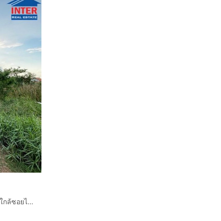
ที่ดินเปล่า 800 ตร.ว. ที่ดิน ใกล้หมู่บ้านพนาสนธิ์การ์เด้นวิลล์ ใกล้ซอยไมตรีจิต9 ถนนนิมิตใหม่ ถนนไมตรีจิต เขตคลองสามวา กรุงเทพมหานคร