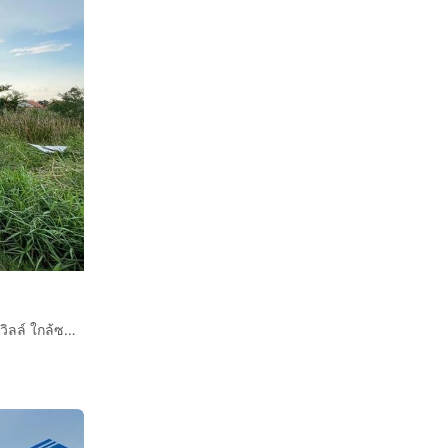
ที่ดินเปล่า 400 ตร.ว. ที่ดินเปล่า ใกล้หมู่บ้านพนาสนธิ์การ์เด้นวิลล์ ใกล้ซอยไมตรีจิต9 ถนนนิมิตใหม่ ถนนไมตรีจิต เขตคลองสามวา กรุงเทพมหานคร