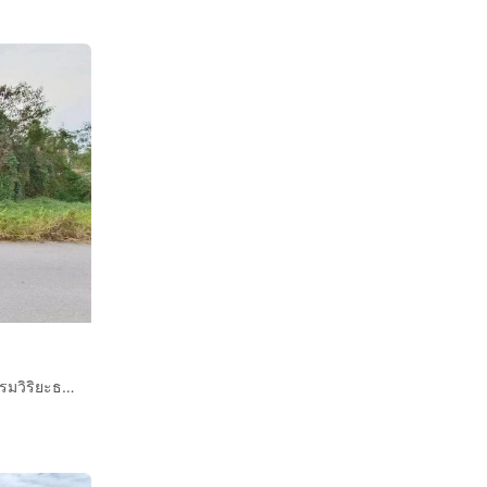
ที่ดินเปล่า 800 ตร.ว. ที่ดิน ซอยวัดสุขใจ24 ใกล้ศูนย์ปฎิบัติธรรมวิริยะธรรมโม ถนนนิมิตรใหม่ ถนนวัดสุขใจ24 เขตคลองสามวา กรุงเทพมหานคร