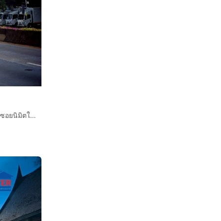
ติดโครงการ
นข้ามด้าน
ที่ดินเปล่า 172.3 ตร.ว. หมู่บ้านเคซี การ์เด้นโฮม นิมิตใหม่40 ซอยนิมิตใหม่40 ถนนนิมิตใหม่ ถนนสุวินทวงศ์ เขตคลองสามวา กรุงเทพมหานคร