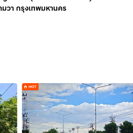
ามวา กรุงเทพมหานคร
HOT
สรีไทย เขตคลองสามวา กรุงเทพมหานคร
าบาลนพรัตน์ เดอะพรอมานาด สวนสัตว์ซาฟารีเวิลด์
นนรามอินทรา117 ถนนเสรีไทย แขวงบางชัน เขตคลองสามวา กรุง