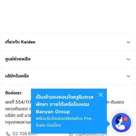
เกี่ยวกับ Kaidee
ศูนย์ช่วยเหลือ
บริษัทในเครือ
ติดต่อเรา
เป็นเจ้าของคอนโดหรูริมทะเล
เลขที่ 554/117 อาคารสกายไนน์ เซ็นเตอร์ ชั้น 22 ถนนอโศก-ดินแดง
พัทยา ภายใต้เครือโรงแรม
แขวงดินแดง เขตดินแดง
Banyan Group
บริษัท เคดี มาร์เก็ตเพลส จำกัด (สำนักงานใหญ่)
พร้อมรับข้อเสนอพิเศษช่วง Pre-
กรุงเทพมหานคร 10400
Sale ก่อนใคร
02 108 8531
cs@kaidee.com