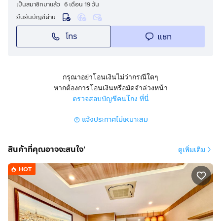
ติดต่อ :
กดเพื่อดูเบอร์โทร xxxxxx422
,
กดเพื่อดูเบอร์โทร
เป็นสมาชิกมาแล้ว
6 เดือน 19 วัน
xxxxxx424
ยืนยันบัญชีผ่าน
ID Line : jang_15380
โทร
แชท
https://maps.app.goo.gl/KB9ZDyW25cRE56ct9?
g_st=a
กรุณาอย่าโอนเงินไม่ว่ากรณีใดๆ
หากต้องการโอนเงินหรือมัดจำล่วงหน้า
ตรวจสอบบัญชีคนโกง ที่นี่
แจ้งประกาศไม่เหมาะสม
สินค้าที่คุณอาจจะสนใจ'
ดูเพิ่มเติม
HOT