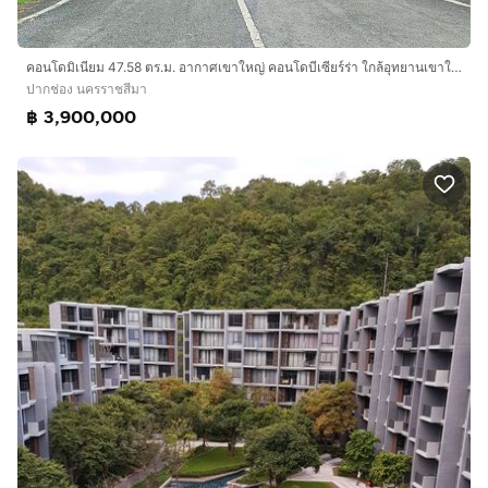
คอนโดมิเนียม 47.58 ตร.ม. อากาศเขาใหญ่ คอนโดบีเซียร์ร่า ใกล้อุทยานเขาใหญ่ ซอยเทศบาล10-11 ถนนผ่านศึก-กุดคล้า ถนนมิตรภาพแผ่นดินหมายเลข2 ปากช่อง
ปากช่อง นครราชสีมา
฿ 3,900,000