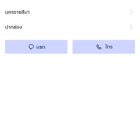
นครราชสีมา
ปากช่อง
โทร
แชท