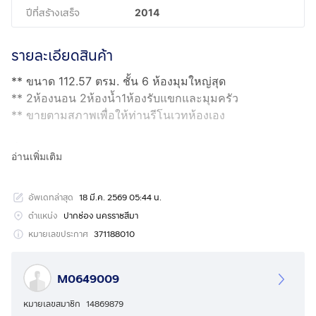
ปีที่สร้างเสร็จ
2014
รายละเอียดสินค้า
** ขนาด 112.57 ตรม. ชั้น 6 ห้องมุมใหญ่สุด
** 2ห้องนอน 2ห้องน้ำ1ห้องรับแขกและมุมครัว
** ขายตามสภาพเพื่อให้ท่านรีโนเวทห้องเอง
สิ่งอำนวยความสะดวก
อ่านเพิ่มเติม
- Hotel Service
- สระว่ายน้ำ 2 สระ
อัพเดทล่าสุด
18 มี.ค. 2569 05:44 น.
- ห้องฟิตเนส และ เซาว์น่า
- ห้องสมุด
ตำแหน่ง
ปากช่อง นครราชสีมา
- สนามเด็กเล่น
หมายเลขประกาศ
371188010
- ลานบาร์บีคิว
- ระบบ CCTV
M0649009
** ราคาขาย 9,500,000 บาท
** ค่าใช้จ่ายวันโอนทั้งหมด คนละครึ่ง
หมายเลขสมาชิก
14869879