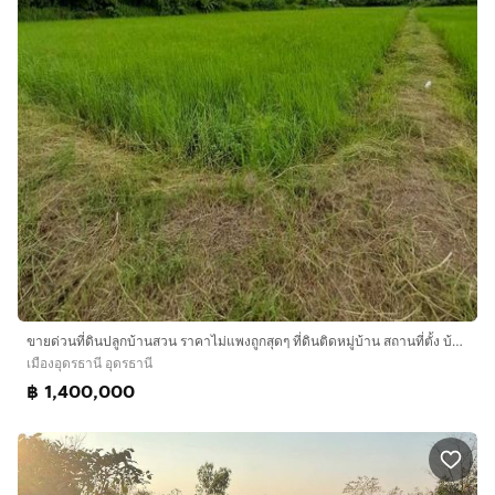
ขายด่วนที่ดินปลูกบ้านสวน ราคาไม่แพงถูกสุดๆ ที่ดินติดหมู่บ้าน สถานที่ตั้ง บ้านตาด ตำบล บ้านตาด อำเภอเมืองอุดรธานี แผ่นดินธรรมแผ่นดินทอง ใกล้วัดป่าบ้านตาด1กิโลเมตรใกล้สนามบิน6กิโล
เมืองอุดรธานี อุดรธานี
฿ 1,400,000