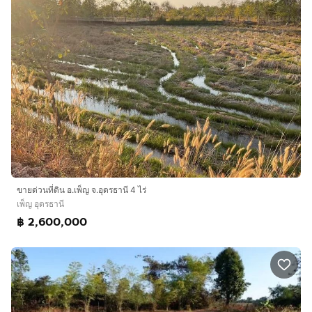
ขายด่วนที่ดิน อ.เพ็ญ จ.อุดรธานี 4 ไร่
เพ็ญ อุดรธานี
฿ 2,600,000