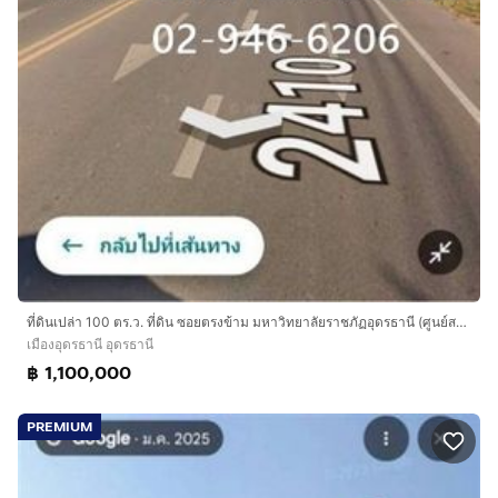
ที่ดินเปล่า 100 ตร.ว. ที่ดิน ซอยตรงข้าม มหาวิทยาลัยราชภัฏอุดรธานี (ศูนย์สามพร้าว) ถนนทางหลวงหมายเลข2410 เมืองอุดรธานี อุดรธานี
เมืองอุดรธานี อุดรธานี
฿ 1,100,000
PREMIUM