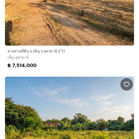
ขายด่วนที่ดิน อ.เพ็ญ จ.อุดรธานี 9 ไร่
เพ็ญ อุดรธานี
฿ 7,514,000