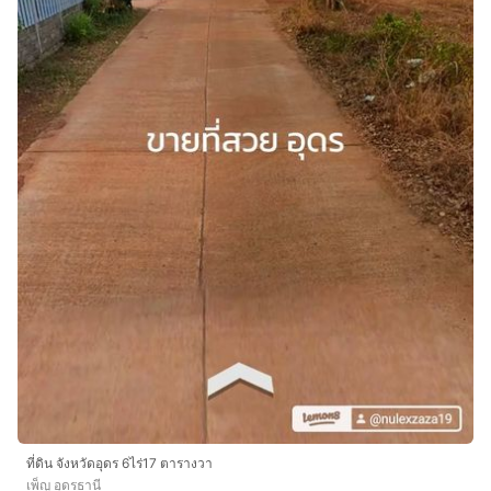
ที่ดิน จังหวัดอุดร 6ไร่17 ตารางวา
เพ็ญ อุดรธานี