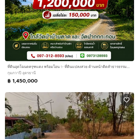
ที่ดินอุดโฉนดครุฑแดง พร้อมโอน ✨ ที่ดินแปลงสวย ด้านหน้าติดลำธารธรรมชาติ บรรยากาศเงียบสงบ เหมาะสำหรับบ้านสวน ทำเกษตร หรือสร้างบ้านพักยามเกษียณ
กุมภวาปี อุดรธานี
฿ 1,450,000