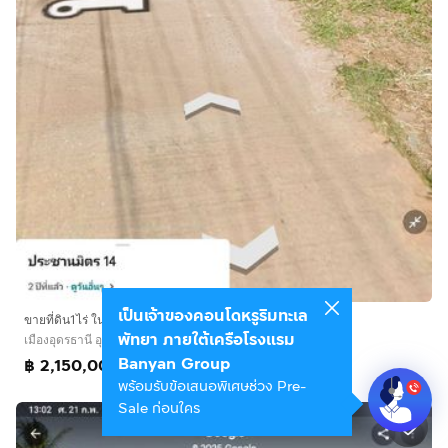
เป็นเจ้าของคอนโดหรูริมทะเล
ขายที่ดิน1ไร่ ในซอยประชานิมิตร14 ใก้ล ห้างแมคโคร 2
พัทยา ภายใต้เครือโรงแรม
เมืองอุดรธานี อุดรธานี
Banyan Group
฿ 2,150,000
พร้อมรับข้อเสนอพิเศษช่วง Pre-
Sale ก่อนใคร