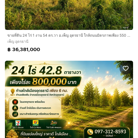
ขายที่ดิน 24 ไร่ 1 งาน 54 ตร.วา อ.เพ็ญ อุดรธานี ใกล้ถนนมิตรภาพเพียง 550 เมตร
เพ็ญ อุดรธานี
฿ 36,381,000