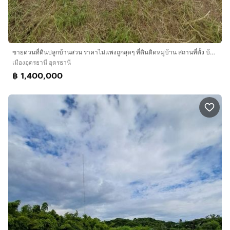
ขายด่วนที่ดินปลูกบ้านสวน ราคาไม่แพงถูกสุดๆ ที่ดินติดหมู่บ้าน สถานที่ตั้ง บ้านตาด ตำบล บ้านตาด อำเภอเมืองอุดรธานี แผ่นดินธรรมแผ่นดินทอง ใกล้วัดป่าบ้านตาด1กิโลเมตรใกล้สนามบิล6กิโล
เมืองอุดรธานี อุดรธานี
฿ 1,400,000