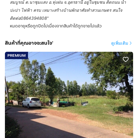
สมบูรณ์ ต.นาชุมแสง อ.ทุ่งฝน จ.อุดรธานี อยู่ในชุมชน ติดถนน น้ำ
ปะปา ไฟฟ้า ครบ เหมาะสร้างบ้านพักอาศัยทำสวนเกษตร สนใจ
ติดต่อ0864394808
"
หมดอายุหรือถูกปิดไปเนื่องจากสินค้าได้ถูกขายไปแล้ว
สินค้าที่คุณอาจจะสนใจ'
ดูเพิ่มเติม
PREMIUM