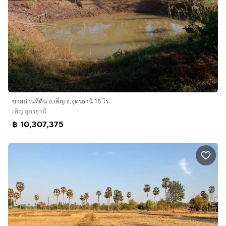
ขายด่วนที่ดิน อ.เพ็ญ จ.อุดรธานี 15 ไร่
เพ็ญ อุดรธานี
฿ 10,307,375