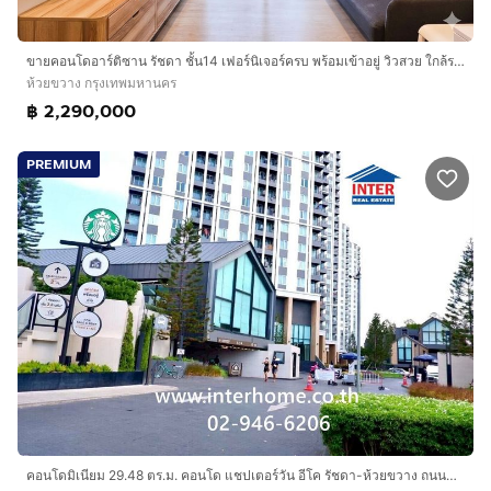
KIS International School 1.3 กม.
Regent’s International School Bangkok 1.9 กม.
รร.เซนต์ดอมินิก 4.4 กม.
ขายคอนโดอาร์ติซาน รัชดา ชั้น14 เฟอร์นิเจอร์ครบ พร้อมเข้าอยู่ วิวสวย ใกล้รถไฟฟ้า MRT ห้วยขวาง
มหาลัย มศว ประสานมิตร 5.5 กม.
ห้วยขวาง กรุงเทพมหานคร
รร.วัฒนาวิทยาลัย 6.5 กม.
฿ 2,290,000
การเดินทางสะดวก
PREMIUM
-ไฟฟ้า MRT ศูนย์วัฒนธรรมแห่งประเทศไทย (1.5 กม.)
-รถไฟฟ้า MRT ห้วยขวาง (2.5 กม.)
-จุดขึ้น – ลงทางพิเศษศรีรัช
-ถนนประชาอุทิศ
-ถนนเทียนร่วมมิตร
บริษัท อินเตอร์โฮม เรียลตี้ เอสเตท จำกัด
Interhome Realty Estate
www.interhome.co.th
โทร.
กดเพื่อดูเบอร์โทร xxxxxx206
https://www.interhome.co.th/propertydetail.php?
คอนโดมิเนียม 29.48 ตร.ม. คอนโด แชปเตอร์วัน อีโค รัชดา-ห้วยขวาง ถนนประชาอุทิศ ถนนเทียมร่วมมิตร เขตห้วยขวาง กรุงเทพมหานคร