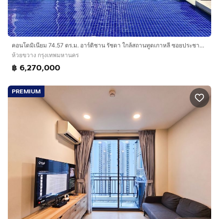
โรงละครสยามนิรมิต 750 ม.
Cyber World Tower 1.2 กม.
ศูนย์วัฒนธรรมไทย 2 กม.
The Street รัชดา 2.3 กม.
คอนโดมิเนียม 74.57 ตร.ม. อาร์ติชาน รัชดา ใกล้สถานทูตเกาหลี ซอยประชาอุทิศ24 ถนนประชาอุทิศ ถนนรัชดาภิเษก เขตห้วยขวาง กรุงเทพมหานคร
เอสพลานาด รัชดาภิเษก 3.2 กม.
ห้วยขวาง กรุงเทพมหานคร
฿ 6,270,000
ตลาดนัดรถไฟ 3.3 กม.
โรงแรม Grand Mercure 3.3 กม.
Fortune Town 3.4 กม.
PREMIUM
Central พระราม 9 3.7 กม.
Belle Rama 9 4.1 กม.
บุญถาวร รัชดาภิเษก 4.8 กม.
ตลาดโชคชัย 4 6.6 กม.
สถานพยาบาล
รพ.พระราม 9 3.2 กม.
รพ.ปิยะเวท 3.5 กม.
รพ.บำรุงราษฎร์ 5.6 กม.
รพ.กรุงเทพ 6.3 กม.
สถานศึกษา