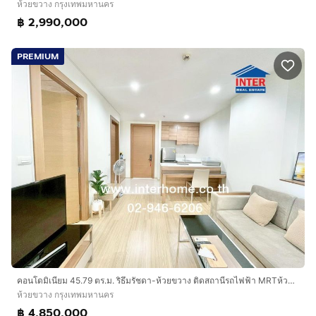
ห้วยขวาง กรุงเทพมหานคร
propcode=66318
฿ 2,990,000
PREMIUM
คอนโดมิเนียม 45.79 ตร.ม. ริธึมรัชดา-ห้วยขวาง ติดสถานีรถไฟฟ้า MRTห้วยขวาง ถนนรัชดาภิเษก ถนนสุทธิสาร ถนนลาดพร้าว เขตห้วยขวาง กรุงเทพมหานคร
ห้วยขวาง กรุงเทพมหานคร
฿ 4,850,000