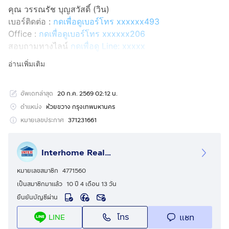
คุณ วรรณรัช บุญสวัสดิ์ (วิน)
เบอร์ติดต่อ :
กดเพื่อดูเบอร์โทร xxxxxx493
Office :
กดเพื่อดูเบอร์โทร xxxxxx206
สอบถามทางไลน์
กดเพื่อดู Line: xxxxx
Line ID: @interhome
อ่านเพิ่มเติม
รหัสอสังหาริมทรัพย์ : 66318
อัพเดทล่าสุด
20 ก.ค. 2569 02:12 น.
ขนาด 33.38 ตร.ม.
ตำแหน่ง
ห้วยขวาง กรุงเทพมหานคร
ที่ตั้ง : อาร์ติซานรัชดา ถ.ประชาอุทิศ เขตห้วยขวาง
หมายเลขประกาศ
371231661
กรุงเทพมหานคร
Interhome Realty Estate
รายละเอียด
ใกล้โรงละครสยามนิรมิต Cyber World Tower ศูนย์
หมายเลขสมาชิก
4771560
วัฒนธรรมไทย
เป็นสมาชิกมาแล้ว
10 ปี 4 เดือน 13 วัน
ยืนยันบัญชีผ่าน
อาร์ติซานรัชดา (Artisan Ratchada) ขายคอนโดมิเนียม
โทร
แชท
LINE