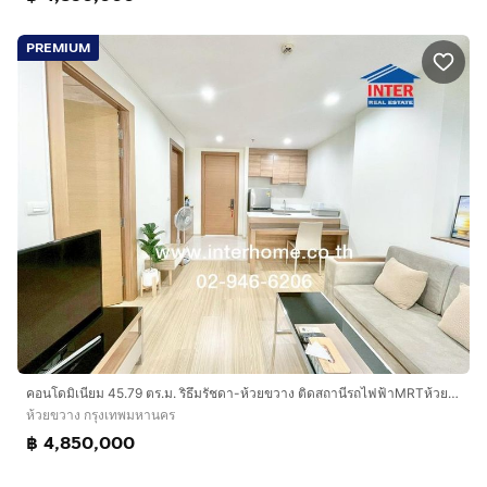
PREMIUM
คอนโดมิเนียม 45.79 ตร.ม. ริธึมรัชดา-ห้วยขวาง ติดสถานีรถไฟฟ้าMRTห้วยขวาง ถนนรัชดาภิเษก ถนนสุทธิสาร ถนนลาดพร้าว เขตห้วยขวาง กรุงเทพมหานคร
ห้วยขวาง กรุงเทพมหานคร
฿ 4,850,000