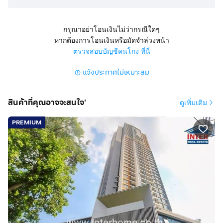
ขายคอนโดมิเนียม ใกล้สถานทูตเกาหลี ซอยประชาอุทิศ24
ถนนประชาอุทิศ ถนนเทียมร่วมมิตร แขวงห้วยขวาง เขต
ห้วยขวาง กรุงเทพมหานคร
กรุณาอย่าโอนเงินไม่ว่ากรณีใดๆ
หากต้องการโอนเงินหรือมัดจำล่วงหน้า
สูง 34 ชั้น 1 ห้องนอน 1 ห้องน้ำ 1 ห้องครัว 1 ห้องรับแขก อยู่
ตรวจสอบบัญชีคนโกง ที่นี่
ชั้น 13 อาคาร D
แจ้งประกาศไม่เหมาะสม
มีที่จอดรถ 1 คัน มีแอร์ 2 ตัว มุ้งลวด เหล็กดัด ม่าน
การตกแต่ง
สินค้าที่คุณอาจจะสนใจ'
ดูเพิ่มเติม
คอนโดมิเนียม ห้องบิวท์อินเรียบร้อย ตกแต่งสวยขายพร้อมผู้
เช่า
PREMIUM
เฟอร์นิเจอร์ครบ ตัวห้องแยกสัดส่วนอย่างลงตัว
จุดเด่นของโครงการ
Artisan รัชดา สมาร์ทดีไซน์คอนโดใหม่พร้อมอยู่ ในรูปแบบ
Mixed Use ตอบโจทย์ผู้อยู่อาศัยกับร้านค้า และบริการ
มากกว่า 20 ร้านค้า กับ 4 อาคาร สูง 34 ชั้น ให้ความส่วน
ตัว มาพร้อมสิ่งอำนวยความสะดวกครบครัน บนทำเล
ศักยภาพ ใกล้ MRT สายสีน้ำเงิน, ทางด่วน, Airport Link