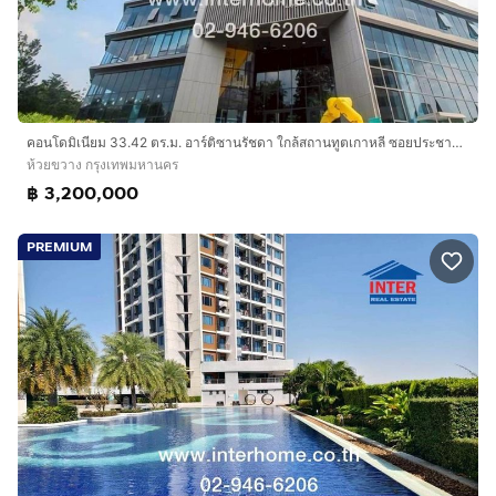
รายล้อมด้วยร้านอาหารและ แหล่ง Shopping
สิ่งอำนวยความสะดวก
Outdoor Swimming Pool
Kids Swimming Pool
Library
คอนโดมิเนียม 33.42 ตร.ม. อาร์ติซานรัชดา ใกล้สถานทูตเกาหลี ซอยประชาอุทิศ24 ถนนประชาอุทิศ ถนนเทียมร่วมมิตร เขตห้วยขวาง กรุงเทพมหานคร
ห้วยขวาง กรุงเทพมหานคร
Meeting Room
฿ 3,200,000
Landscape Garden
Fitness Center
PREMIUM
Yoga Room
Sauna Room
Kids Room
Playground
VDO Door Phone
เพิ่ม Free Wi – Fi ชั้น 1 – 4
ระบบรักษาความปลอด
ทำเลดีสถานที่สำคัญใกล้เคียง :
สถานทูตเกาหลี 200 ม.