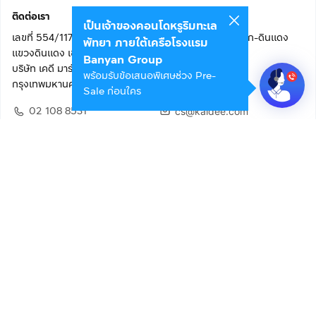
ติดต่อเรา
เป็นเจ้าของคอนโดหรูริมทะเล
เลขที่ 554/117 อาคารสกายไนน์ เซ็นเตอร์ ชั้น 22 ถนนอโศก-ดินแดง
พัทยา ภายใต้เครือโรงแรม
แขวงดินแดง เขตดินแดง
Banyan Group
บริษัท เคดี มาร์เก็ตเพลส จำกัด (สำนักงานใหญ่)
พร้อมรับข้อเสนอพิเศษช่วง Pre-
กรุงเทพมหานคร 10400
Sale ก่อนใคร
02 108 8531
cs@kaidee.com
ติดตามเรา
เพื่อประสบการณ์ใช้งานที่ดีขึ้น
© 2568 บริษัท เคดี มาร์เก็ตเพลส จำกัด