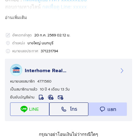
สอบถามทางไลน์
กดเพื่อดู Line: xxxxx
Line ID: @interhome
อ่านเพิ่มเติม
รหัสอสังหาริมทรัพย์ : 66298
อัพเดทล่าสุด
20 ก.ค. 2569 02:12 น.
ขนาด 19.2 ตร.ว.
ตำแหน่ง
บางใหญ่ นนทบุรี
ที่ตั้ง : หมู่บ้านอินดี้ บางใหญ่ 2 ถ.กาญจนาภิเษก บางใหญ่
หมายเลขประกาศ
371231794
นนทบุรี
Interhome Realty Estate
รายละเอียด
ใกล้ตลาดบางใหญ่ BigC Extra บางใหญ่ Lotus Express
หมายเลขสมาชิก
4771560
Makro บางบัวทอง
เป็นสมาชิกมาแล้ว
10 ปี 4 เดือน 13 วัน
ยืนยันบัญชีผ่าน
หมู่บ้านอินดี้ บางใหญ่ 2 ( Indy Bangyai 2 ) ขายทาวน์เฮ้าส์
โทร
แชท
LINE
2 ชั้น
ขายทาวน์เฮ้าส์ 2 ชั้น ซอยเทิดพระเกียรติ5 ซอย1 ถนน
กาญจนาภิเษก ถนนคลองถนน ตำบลบางแม่นาง อำเภอ
กรุณาอย่าโอนเงินไม่ว่ากรณีใดๆ