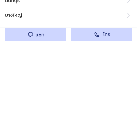
นนทบุรี
บางใหญ่
โทร
แชท