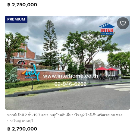
Central Westgate
฿ 2,750,000
Ikea บางใหญ่
Big C รัตนาธิเบศร์
PREMIUM
รพ.เกษมราษฎร์ รัตนาธิเบศร์
รพ.บางใหญ่
รร.อนุบาลบางใหญ่
รร.กสิณธร เซนต์ปีเตอร์
รร.เด่นหล้า พระราม 5
รร.สวนกุหลาบ นนทบุรี
สถานีตำรวจภูธร บางใหญ่
การเดินทางสะดวก
ถนนกาญจนาภิเษก ถนนคลองถนน
เป็นถนนเชื่อมต่อออกบางเลน สุพรรณบุรี ศาลายา พุทธ
มลฑลได้
ใกล้รถไฟฟ้าสายสีม่วง สถานีบางใหญ่
ทาวน์เฮ้าส์ 2 ชั้น 19.7 ตร.ว. หมู่บ้านอินดี้บางใหญ่2 ใกล้เซ็นทรัลเวสเกต ซอยแก้วอินทร์ ถนนกาญจนาภิเษก ถนนแก้วอินทร์ บางใหญ่ นนทบุรี
บางใหญ่ นนทบุรี
บริษัท อินเตอร์โฮม เรียลตี้ เอสเตท จำกัด
฿ 2,790,000
Interhome Realty Estate