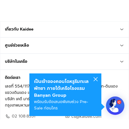
เกี่ยวกับ Kaidee
ศูนย์ช่วยเหลือ
บริษัทในเครือ
ติดต่อเรา
เป็นเจ้าของคอนโดหรูริมทะเล
เลขที่ 554/117 อาคารสกายไนน์ เซ็นเตอร์ ชั้น 22 ถนนอโศก-ดินแดง
พัทยา ภายใต้เครือโรงแรม
แขวงดินแดง เขตดินแดง
Banyan Group
บริษัท เคดี มาร์เก็ตเพลส จำกัด (สำนักงานใหญ่)
พร้อมรับข้อเสนอพิเศษช่วง Pre-
กรุงเทพมหานคร 10400
Sale ก่อนใคร
02 108 8531
cs@kaidee.com