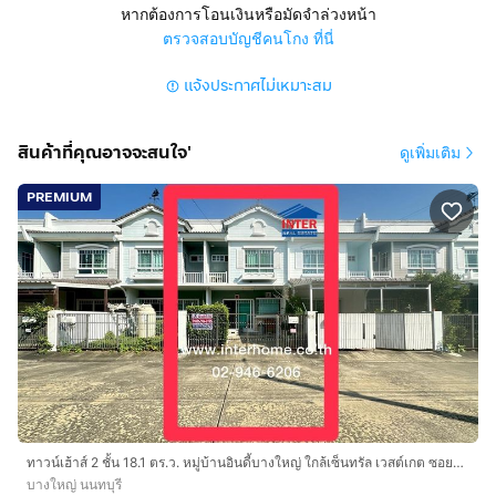
บางใหญ่ จังหวัดนนทบุรี
หากต้องการโอนเงินหรือมัดจำล่วงหน้า
ตรวจสอบบัญชีคนโกง ที่นี่
สูง 2 ชั้น 2 นอน 3 น้ำ 1 ครัว 1 ห้องรับแขก 1 ห้องเก็บของ 1
แจ้งประกาศไม่เหมาะสม
ลานซักล้าง
มีที่จอดรถ 1 คัน แอร์ 2 ตัว มุ้งลวด เหล็กดัด ม่าน สนาม
สินค้าที่คุณอาจจะสนใจ'
ดูเพิ่มเติม
การตกแต่ง :
ต่อเติมหน้า-หลังเต็มพื้นที่ ด้านหลังเป็นตัวนอก ลานซักล้าง
PREMIUM
ด้านหน้าเป็นโรงจอดรถ มีหลังคากันแดดร้อน
ห้องน้ำแยกโซนเปียก-แห้ง
ห้องนอนมีห้องน้ำในตัว
หน้าบ้านหันทิศใต้ ลมพัดธรรมชาติดี
ทำเลดีสถานที่ใกล้เคียง :
อยู่ใกล้แหล่งความเจริญห้างสรรพสินค้ามากมาย
ตลาดบางใหญ่
BigC Extra บางใหญ่
Lotus Express
ทาวน์เฮ้าส์ 2 ชั้น 18.1 ตร.ว. หมู่บ้านอินดี้บางใหญ่ ใกล้เซ็นทรัล เวสต์เกต ซอยแก้วอินทร์ ถนนกาญจนาภิเษก ถนนแก้วอินทร์ บางใหญ่ นนทบุรี
Makro บางบัวทอง
บางใหญ่ นนทบุรี