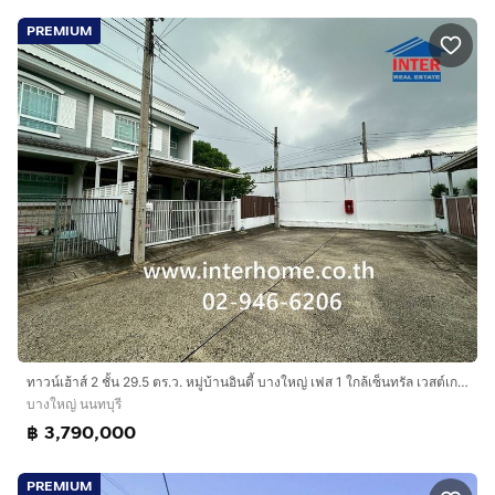
www.interhome.co.th
PREMIUM
โทร.
กดเพื่อดูเบอร์โทร xxxxxx206
https://www.interhome.co.th/propertydetail.php?
propcode=66298
ทาวน์เฮ้าส์ 2 ชั้น 29.5 ตร.ว. หมู่บ้านอินดี้ บางใหญ่ เฟส 1 ใกล้เซ็นทรัล เวสต์เกต ซอยแก้วอินทร์ ถนนกาญจนาภิเษก บางใหญ่ นนทบุรี
บางใหญ่ นนทบุรี
฿ 3,790,000
PREMIUM