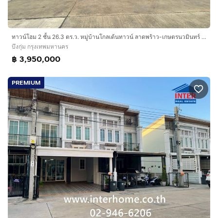
เกษมราษฏร์-รามคำแหง
การเดินทางสะดวกสบาย :
ทาวน์โฮม 2 ชั้น 26.3 ตร.ว. หมู่บ้านโกลเด้นทาวน์ ลาดพร้าว-เกษตรนวมินทร์ ซอยนวมินทร์42 แยก27 ถนนนวมินทร์ ถนนเสรีไทย เขตบึงกุ่ม กรุงเทพมหานคร
เข้า-ออก ได้หลายเส้นทาง
บึงกุ่ม กรุงเทพมหานคร
ถนนนวมินทร์42 ถนนประเสริฐมนูกิจ48 เชื่อมต่อได้หลาย
฿ 3,950,000
เส้นทาง ทั้งถนนรามอินทรา ถนนเสรีไท ถนนลาดพร้าว ถนน
เกษตร-นวมินทร์
PREMIUM
ใกล้จุดขึ้นทางด่วนรามอินทรา-อาจณรงค์ และถนนวงแหวน
กาญจนาภิเษก
บริษัท อินเตอร์โฮม เรียลตี้ เอสเตท จำกัด
Interhome Realty Estate
www.interhome.co.th
โทร.
กดเพื่อดูเบอร์โทร xxxxxx206
https://www.interhome.co.th/propertydetail.php?
propcode=66344