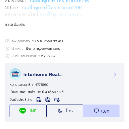
เบอร์ติดต่อ :
กดเพื่อดูเบอร์โทร xxxxxx215
Office :
กดเพื่อดูเบอร์โทร xxxxxx206
สอบถามทางไลน์
กดเพื่อดู Line: xxxxx
Line ID: @interhome
อ่านเพิ่มเติม
รหัสอสังหาริมทรัพย์ : 66344
อัพเดทล่าสุด
13 ก.ค. 2569 02:41 น.
ขนาด 33.2 ตร.ว.
ตำแหน่ง
บึงกุ่ม กรุงเทพมหานคร
ที่ตั้ง : หมู่บ้านโกลเด้น ทาวน์ ลาดพร้าว-เกษตรนวมินทร์
หมายเลขประกาศ
371235332
ถ.นวมินทร์ เขตบึงกุ่ม กรุงเทพมหานคร
Interhome Realty Estate
รายละเอียด
ใกล้เดอะมอลล์บางกะปิ ตะวันนา โลตัส-นวมินทร์ แม็คโคร
หมายเลขสมาชิก
4771560
นวมินทร์
เป็นสมาชิกมาแล้ว
10 ปี 4 เดือน 15 วัน
ยืนยันบัญชีผ่าน
หมู่บ้านโกลเด้น ทาวน์ ลาดพร้าว-เกษตรนวมินทร์ (Golden
โทร
แชท
LINE
Town Ladprao-Kaset Nawamin) ขายทาวน์โฮม 2 ชั้น
ขายทาวน์โฮม 2 ชั้น ซอยนวมินทร์42 แยก27 ถนนนวมินทร์