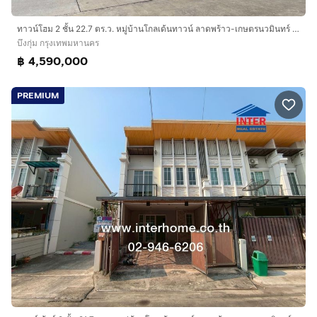
ทาวน์โฮม 2 ชั้น 22.7 ตร.ว. หมู่บ้านโกลเด้นทาวน์ ลาดพร้าว-เกษตรนวมินทร์ ซอยนวมินทร์42 แยก27 ถนนนวมินทร์ ถนนเสรีไทย เขตบึงกุ่ม กรุงเทพมหานคร
บึงกุ่ม กรุงเทพมหานคร
฿ 4,590,000
PREMIUM