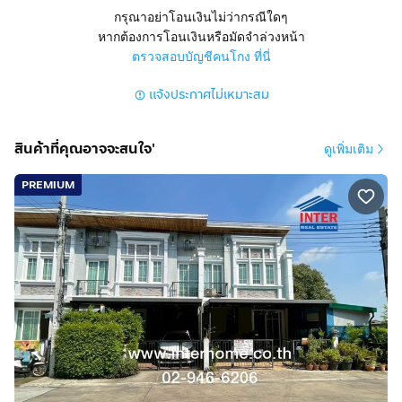
ถนนรามอินทรา แขวงคลองกุ่ม เขตบึงกุ่ม กรุงเทพมหานคร
กรุณาอย่าโอนเงินไม่ว่ากรณีใดๆ
หากต้องการโอนเงินหรือมัดจำล่วงหน้า
สูง 2 ชั้น 4 นอน 3 น้ำ 1 ครัว 1 ห้องรับแขก
ตรวจสอบบัญชีคนโกง ที่นี่
มีที่จอดรถ 1 คัน แอร์ 4 ตัว มุ้งลวด เหล็กดัด
แจ้งประกาศไม่เหมาะสม
การตกแต่ง :
พื้นชั้นบนปูด้วยไม้ลามิเนต พื้นชั้นล่างปูด้วยไม้ลามิเนต บ้าน
สินค้าที่คุณอาจจะสนใจ'
ดูเพิ่มเติม
พร้อมอยู่
ทำเลดี ตกแต่งสวย บ้านหลังริม
PREMIUM
บิวท์อินครัว มีพื้นที่เหลือด้านข้าง
ทำเลดี สถานที่ใกล้เคียง :
ใกล้เดอะมอลล์บางกะปิ ตะวันนา โลตัส-นวมินทร์ แม็คโคร
นวมินทร์ ท็อปซุปเปอร์มาร์เก็ต แม็คโคร เซ็นทรัล อีสต์วิลล์
Chocolate Ville ตลาดหัวมุม ตลาดอินทรารักษ์ นวมินทร์
ตลาดปัฐวิกรณ์ โรงเรียนเลิศหล้า โรงเรียนบดินทร์เดชา2
(สิงห์ สิงหเสนี) โรงเรียนสุขุมนวพันธ์อุปถัมภ์ โรงเรียนโสมา
ภา โรงพยาบาลวิภาราม -นวมินทร์ โรงพยาบาลพญาไท-นว
มินทร์ โรงพยาบาลสินแพทย์ โรงพยาบาลนวเวช โรงพยาบาล