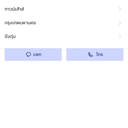
ทาวน์เฮ้าส์
กรุงเทพมหานคร
บึงกุ่ม
โทร
แชท