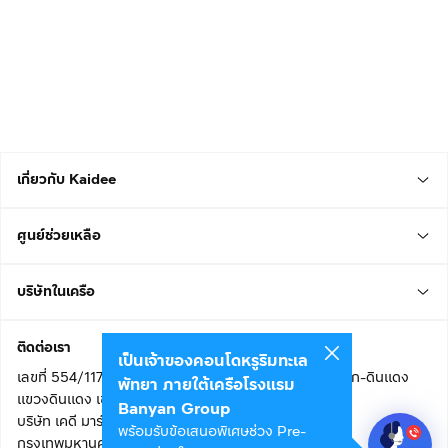
เกี่ยวกับ Kaidee
ศูนย์ช่วยเหลือ
บริษัทในเครือ
ติดต่อเรา
เป็นเจ้าของคอนโดหรูริมทะเล
เลขที่ 554/117 อาคารสกายไนน์ เซ็นเตอร์ ชั้น 22 ถนนอโศก-ดินแดง
พัทยา ภายใต้เครือโรงแรม
แขวงดินแดง เขตดินแดง
Banyan Group
บริษัท เคดี มาร์เก็ตเพลส จำกัด (สำนักงานใหญ่)
พร้อมรับข้อเสนอพิเศษช่วง Pre-
กรุงเทพมหานคร 10400