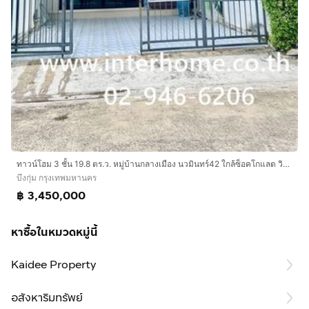
ทาวน์โฮม 3 ชั้น 19.8 ตร.ว. หมู่บ้านกลางเมือง นวมินทร์42 ใกล้ซ็อคโกแลต วิลล์ ซอยนวมินทร์42 ถนนนวมินทร์ ถนนประเสร็ฐมนูกิจ เขตบึงกุ่ม กรุงเทพ
บึงกุ่ม กรุงเทพมหานคร
฿ 3,450,000
หาซื้อในหมวดหมู่นี้
Kaidee Property
อสังหาริมทรัพย์