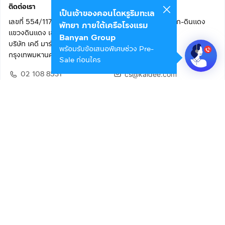
ติดต่อเรา
เป็นเจ้าของคอนโดหรูริมทะเล
เลขที่ 554/117 อาคารสกายไนน์ เซ็นเตอร์ ชั้น 22 ถนนอโศก-ดินแดง
พัทยา ภายใต้เครือโรงแรม
แขวงดินแดง เขตดินแดง
Banyan Group
บริษัท เคดี มาร์เก็ตเพลส จำกัด (สำนักงานใหญ่)
พร้อมรับข้อเสนอพิเศษช่วง Pre-
กรุงเทพมหานคร 10400
Sale ก่อนใคร
02 108 8531
cs@kaidee.com
ติดตามเรา
เพื่อประสบการณ์ใช้งานที่ดีขึ้น
© 2568 บริษัท เคดี มาร์เก็ตเพลส จำกัด