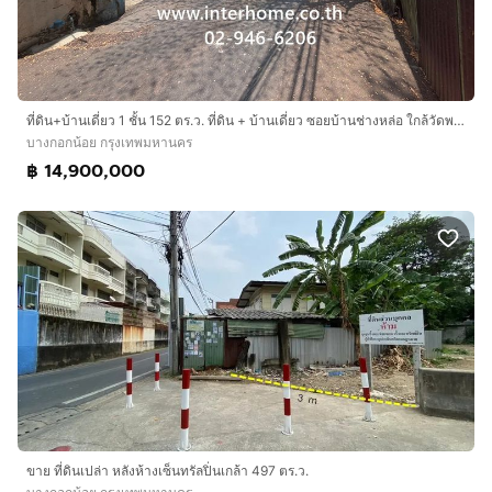
ที่ดิน+บ้านเดี่ยว 1 ชั้น 152 ตร.ว. ที่ดิน + บ้านเดี่ยว ซอยบ้านช่างหล่อ ใกล้วัดพระยาทำวรวิหาร ถนนจรัญสนิทวงศ์ ถนนอรุณอมรินทร์ เขตบางกอกน้อย
บางกอกน้อย กรุงเทพมหานคร
฿ 14,900,000
ขาย ที่ดินเปล่า หลังห้างเซ็นทรัลปิ่นเกล้า 497 ตร.ว.