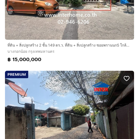
ที่ดิน + สิ่งปลูกสร้าง 2 ชั้น 149 ตร.ว. ที่ดิน + สิ่งปลูกสร้าง ซอยพรานนก5 ใกล้แยกไฟฉาย ถนนจรัญสนิทวงศ์ ถนนสุทธาวาส ถนนพรานนก เขตบางกอกน้อย
บางกอกน้อย กรุงเทพมหานคร
฿ 15,000,000
PREMIUM