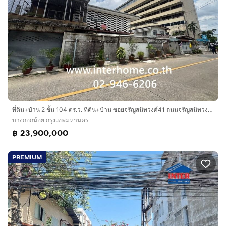
ที่ดิน+บ้าน 2 ชั้น 104 ตร.ว. ที่ดิน+บ้าน ซอยจรัญสนิทวงศ์41 ถนนจรัญสนิทวงศ์ เขตบางกอกน้อย กรุงเทพมหานคร
บางกอกน้อย กรุงเทพมหานคร
฿ 23,900,000
PREMIUM