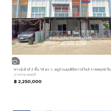
ทาวน์เฮ้าส์ชั้นเดียว มี 2 ห้องนอน 1 ห้องน้ำ ห้องครัว และห้
บ้านอยู่ในซอย 24 บ้านรีโนเวทใหม่ทั้งหลัง
ปูพื้นด้วยกระเบื้อง
ต่อเติมหลังคาห้องครัว และข้างบ้าน ทำหลังคาโรงจอดรถ
บ้านหันหน้าทิศตะวันออกเฉียงเหนือ
จอดรถได้ 1 คัน
ทำเลดีสถานที่ใกล้เคียง :
ใกล้การไฟฟ้าฝ่ายผลิตบางกรวย
โรงพยาบาลเกษมราษฎร์ประชาชื่น
โรงพยาบาลยันฮี
ตั้งฮั่วเส็ง
เมเจอร์ปิ่นเกล้า
บางกรวย นนทบุรี
เซ็นทรัลปิ่นเกล้า
฿ 2,250,000
บิ๊กซีวงศ์สว่าง
การเดินทางสะดวก :
ถนนบางกรวย-ไทรน้อย
ถนนนครอินทร์