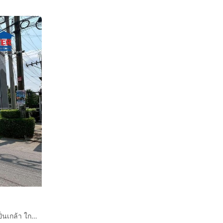
ทาวน์เฮ้าส์ 2 ชั้น 25.3 ตร.ว. หมู่บ้านวีคอมพาวด์ ราชพฤกษ์–ปิ่นเกล้า ใกล้เซ็นทรัลเวสต์วิลล์ ซอยสวนผัก32 ถนนราชพฤกษ์ ถนนสวนผัก32 บางกรวย