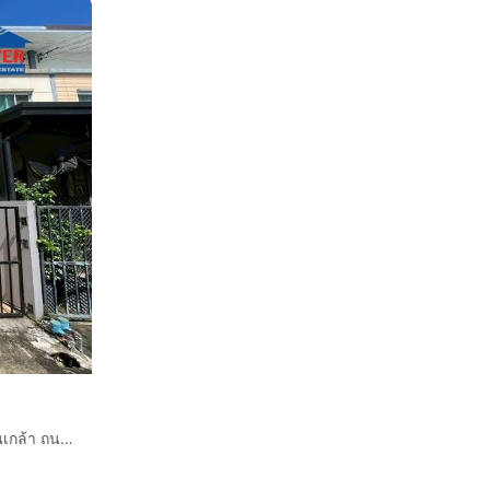
ทาวน์เฮ้าส์ 2 ชั้น 28.6 ตร.ว. หมู่บ้านวิลเลจไลท์ ราชพฤกษ์ปิ่นเกล้า ถนนสวนผัก ตำบลมหาสวัสดิ์ บางกรวย นนทบุรี