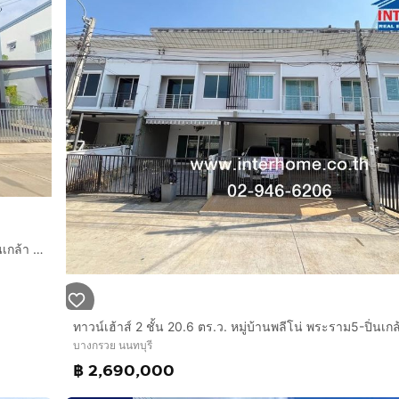
องนั่งเล่น
ทาวน์เฮ้าส์ 2 ชั้น 18 ตร.ว. หมู่บ้านลุมพินีทาวน์วิลล์ ราชพฤกษ์-ปิ่นเกล้า ใกล้เดอะวอล์ค ราชพฤกษ์ ซอยบางกรวย-จงถนอม ถนนราชพฤกษ์
บางกรวย นนทบุรี
฿ 2,690,000