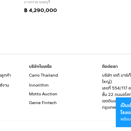
บางกรวย นนทบุรี
฿ 4,290,000
บริษัทในเครือ
ติดต่อเรา
รลูกค้า
Carro Thailand
บริษัท เคดี มาร์
ใหญ่)
ช้งาน
Innorithm
เลขที่ 554/117 
Motto Auction
ชั้น 22 ถนนอโศ
เขตดินแดง
Genie Fintech
เป็น
กรุงเทพมหานคร
โรงแ
พร้อม