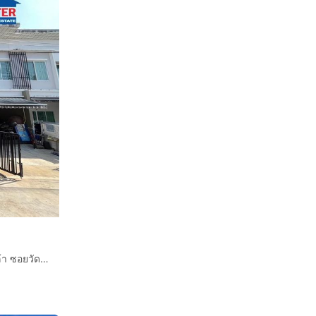
ทาวน์เฮ้าส์ 2 ชั้น 20.6 ตร.ว. หมู่บ้านพลีโน่ พระราม5-ปิ่นเกล้า ซอยวัดชลอ ถนนบางกรวย-ไทรน้อย ถนนราชพฤกษ์ ถนนพระราม5 บางกรวย นนทบุรี