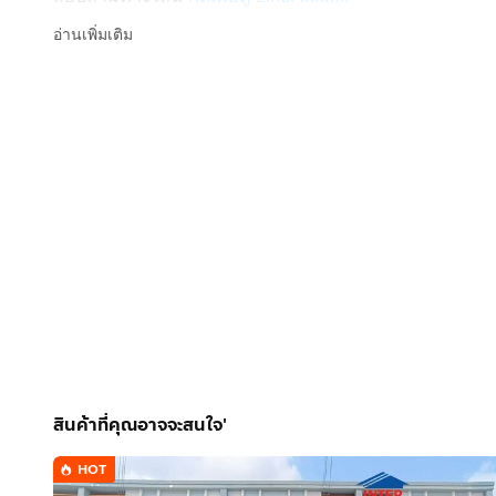
Line ID: @interhome
อ่านเพิ่มเติม
รหัสอสังหาริมทรัพย์ : 66491
ขนาด 28 ตร.ว.
ที่ตั้ง : หมู่บ้านเทพประทาน3 ถ.บางกรวย-ไทรน้อย บางกรว
รายละเอียด
ใกล้การไฟฟ้าฝ่ายผลิตบางกรวย โรงพยาบาลเกษมราษฎร์ป
หมู่บ้านเทพประทาน 3 ขายทาวน์เฮ้าส์ 1 ชั้น
ขายทาวน์เฮ้าส์ 1 ชั้น ใกล้วัดจันทร์ บางกรวย ถนนบางก
สูง 1 ชั้น 2 นอน 1 น้ำ 1 ครัว 1 ห้องนั่งเล่น
มีที่จอดรถ 1 คัน แอร์ 3 ตัว เหล็กดัด
สินค้าที่คุณอาจจะสนใจ'
HOT
การตกแต่ง