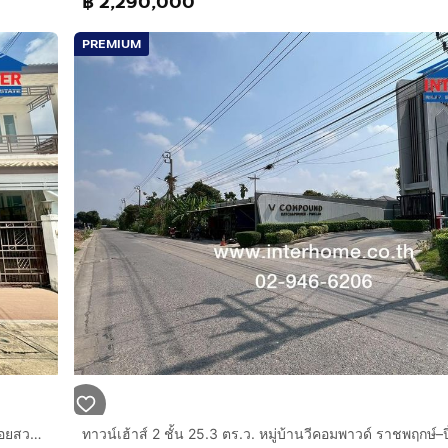
฿ 2,290,000
PREMIUM
ทาวน์เฮ้าส์ 2 ชั้น 19.5 ตร.ว. หมู่บ้านเอดรีม ราชพฤกษ์-ตลิ่งชัน ซอยสวนผัก32 ถนนราชพฤกษ์ ถนนตลิ่งชัน บางกรวย นนทบุรี