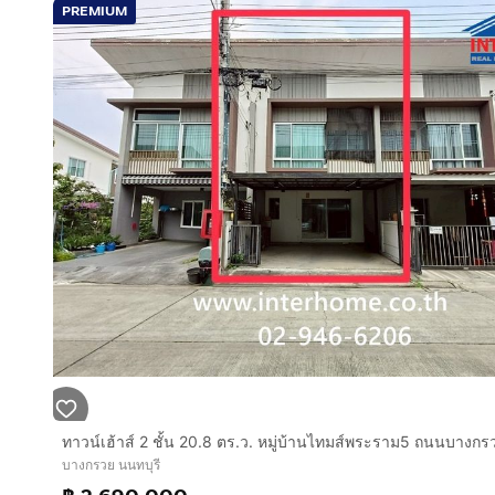
PREMIUM
ถนนติวานนท์
ถนนราชพฤกษ์
ถนนบรมราชชนนี
บริษัท อินเตอร์โฮม เรียลตี้ เอสเตท จำกัด
Interhome Realty Estate
www.interhome.co.th
โทร.
กดเพื่อดูเบอร์โทร xxxxxx206
https://www.interhome.co.th/propertydetail.php?p
บางกรวย นนทบุรี