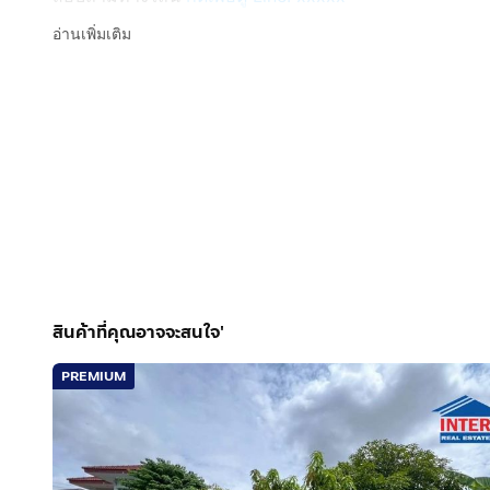
Line ID: @interhome
อ่านเพิ่มเติม
รหัสอสังหาริมทรัพย์ : 66745
ขนาด 80 ตร.ว.
ที่ตั้ง : ที่ดิน ซอยพัฒนาชุมชน10 ถ.ศรีนครินทร์ บางพลี ส
รายละเอียด
ใกล้แม็คโคร ศรีนครินทร์, โรงเรียนนานาชาติไทย-สิงคโปร
ขายที่ดินเปล่า
ซอยพัฒนาชุมชน10 ใกล้แม็คโคร ศรีนครินทร์ ถนนศรีนคร
สินค้าที่คุณอาจจะสนใจ'
ลักษณะเด่น :
PREMIUM
ที่ดิน โล่ง โปร่ง สบาย ทำเลดี การเดินทางสะดวก ที่ดิน
ปลูกบ้าน
ทำเลดีสถานที่ใกล้เคียง :