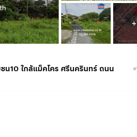
+
ชุมชน10 ใกล้แม็คโคร ศรีนครินทร์ ถนน
ข