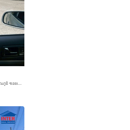
ที่ดินเปล่า 576 ตร.ว. ที่ดิน หมู่บ้านเลควูด ใกล้สนามบินสุวรรณภูมิ ซอยเลควูด26 ถนนบางนาตราด ถนนวัดศรีวารีน้อย บางพลี สมุทรปราการ