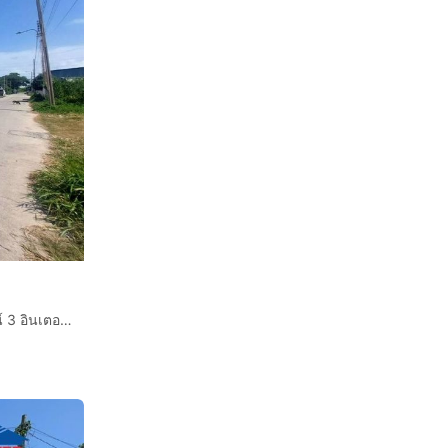
ที่ดินเปล่า 215 ตร.ว. ที่ดินเปล่า ตรงข้ามโรงพยาบาลจุฬารัตน์ 3 อินเตอร์ ซอยกู้พาราฝั่งใต้ ถนนเทพารักษ์ บางพลี สมุทรปราการ