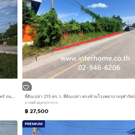
ที่ดินเปล่า 800 ตร.ว. ที่ดิน ใกล้โรงพยาบาลรามาธิบดีจักรีนฤบดินทร์ ถนนเลียบคลองส่งน้ำสุวรรณภูมิ ถนนเทพารักษ์ กม.19 แยกคลอง5 บางพลี
บางพลี สมุทรปราการ
฿ 27,500
PREMIUM