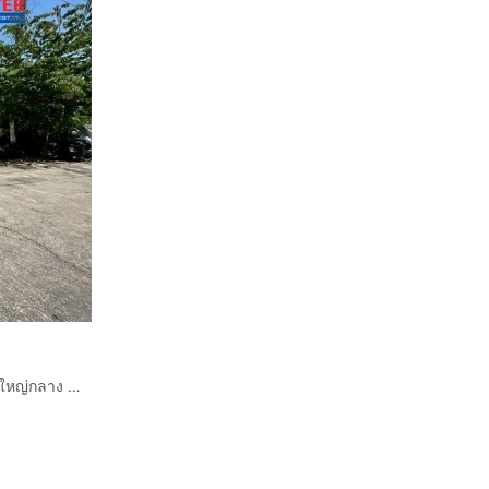
ที่ดินเปล่า 399 ตร.ว. ที่ดิน ใกล้ตลาดลิขิต ตรงข้ามวัดบางพลีใหญ่กลาง ซอยลิขิต7 ถนนกิ่งแก้ว ถนนเทพารักษ์ บางพลี สมุทรปราการ