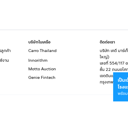
บริษัทในเครือ
ติดต่อเรา
รลูกค้า
Carro Thailand
บริษัท เคดี มาร์
ใหญ่)
ช้งาน
Innorithm
เลขที่ 554/117 
Motto Auction
ชั้น 22 ถนนอโศ
เขตดินแดง
Genie Fintech
เป็น
กรุงเทพมหานคร
โรงแ
พร้อม