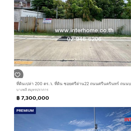
ใกล้แม็คโคร ศรีนครินทร์, โรงเรียนนานาชาติไทย-สิงคโปร
การเดินทางสะดวก :
ถนนศรีนครินทร์, ถนนศรีด่าน22
บริษัท อินเตอร์โฮม เรียลตี้ เอสเตท จำกัด
Interhome Realty Estate
www.interhome.co.th
โทร.
กดเพื่อดูเบอร์โทร xxxxxx206
https://www.interhome.co.th/propertydetail.php?p
บางพลี สมุทรปราการ
฿ 7,300,000
PREMIUM