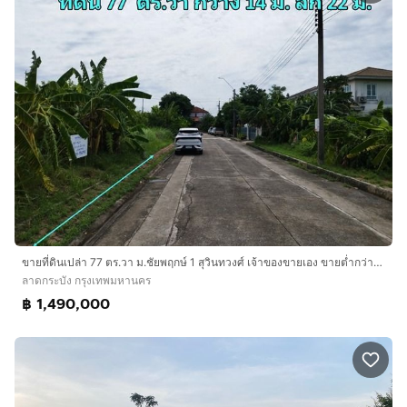
ขายที่ดินเปล่า 77 ตร.วา ม.ชัยพฤกษ์ 1 สุวินทวงศ์ เจ้าของขายเอง ขายต่ำกว่าราคาประเมิน ใกล้สุวรรณภูมิ
ลาดกระบัง กรุงเทพมหานคร
฿ 1,490,000