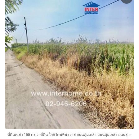
ที่ดินเปล่า 155 ตร.ว. ที่ดิน ใกล้วัดพทิพาวาส ถนนคุ้มเกล้า ถนนคุ้มเกล้า ถนนสุวินทวงศ์ แขวงคลองสามประเวศ เขตลาดกระบัง กรุงเทพมหานคร